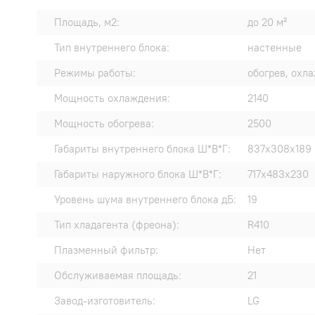
Площадь, м2:
до 20 м²
Тип внутреннего блока:
настенные
Режимы работы:
обогрев, охл
Мощность охлаждения:
2140
Мощность обогрева:
2500
Габариты внутреннего блока Ш*В*Г:
837х308х189
Габариты наружного блока Ш*В*Г:
717х483х230
Уровень шума внутреннего блока дБ:
19
Тип хладагента (фреона):
R410
Плазменный фильтр:
Нет
Обслуживаемая площадь:
21
Завод-изготовитель:
LG