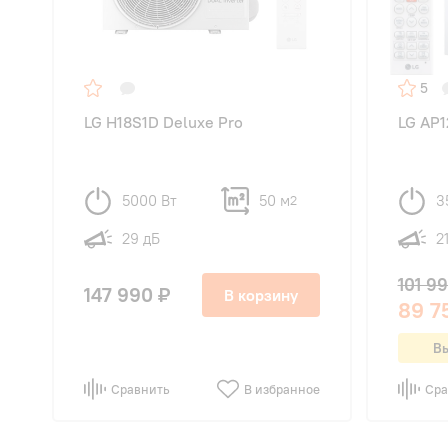
5
LG H18S1D Deluxe Pro
LG AP1
5000 Вт
50 м
3
2
29 дБ
2
101 9
147 990 ₽
В корзину
89 7
Вы
Сравнить
В избранное
Сра