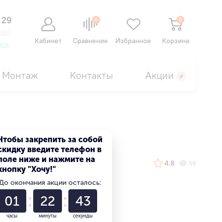
 29
0
0
:00
Кабинет
Сравнение
Избранное
Корзина
нок
Монтаж
Контакты
Акции
Чтобы закрепить за собой
скидку введите телефон в
поле ниже и нажмите на
4.8
59
кнопку "Хочу!"
До окончания акции осталось:
01
22
42
часы
минуты
секунды