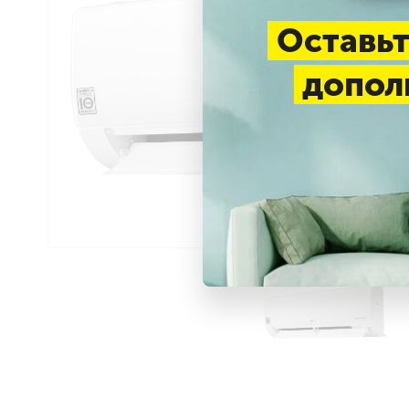
Оставьт
допол