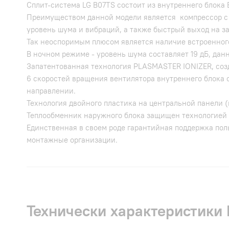
Сплит-система LG B07TS cостоит из внутреннего блока
Преимуществом данной модели является компрессор с 
уровень шума и вибраций, а также быстрый выход на з
Так неоспоримым плюсом является наличие встроенног
В ночном режиме - уровень шума составляет 19 дБ, дан
Запатентованная технология PLASMASTER IONIZER, со
6 скоростей вращения вентилятора внутреннего блока 
направлении.
Технология двойного пластика на центральной панели (
Теплообменник наружного блока защищен технологией 
Единственная в своем роде гарантийная поддержка пол
монтажные организации.
Технически характеристики L