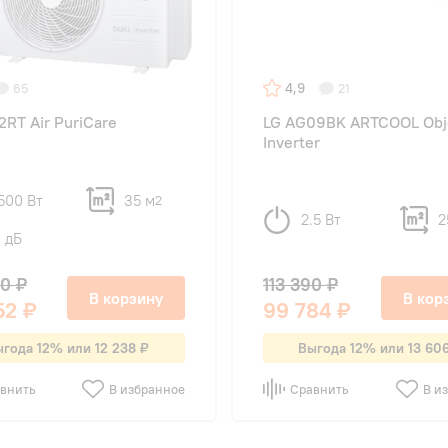
4,9
65
21
2RT Air PuriCare
LG AG09BK ARTCOOL Obj
Inverter
500 Вт
35 м
2
2.5 Вт
2
1 дБ
90 ₽
113 390 ₽
В корзину
В кор
52 ₽
99 784 ₽
года 12% или 12 238 ₽
Выгода 12% или 13 60
внить
В избранное
Сравнить
В и