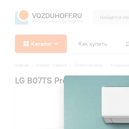
VOZDUHOFF.RU
Кондиционеры и вентиляция
Каталог
Как купить
Д
Главная
—
Каталог товаров
—
Сплит-системы
—
Кондицио
LG B07TS ProCool Dual Inver
ХИТ