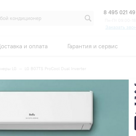
8 495 021 49
Пн-Пт 09:00-18
Заказать зво
оставка и оплата
Гарантия и сервис
неры LG
—
LG B07TS ProCool Dual Inverter
ter
Код товара: 00000708
СКИДКА 15% ПО ПРОМОКОДУ
59 990 ₽
Получить скидку