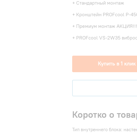
+ Стандартный монтаж
+ Кронштейн PROFcool P-45
+ Премиум монтаж АКЦИЯ!!
+ PROFcool VS-2W35 виброо
Купить в 1 клик
Коротко о това
Тип внутреннего блока: наст