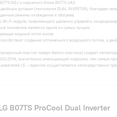
 B07TS.NSJ и наружного блока B07TS.UA3.
двойным ротором (технология DUAL INVERTER), благодаря чем
аданные режимы охлаждения и обогрева.
о Wi-Fi модуля, позволяющего удаленно управлять кондиционе
ный показатель является одним из самых лучших.
здающая мощный поток ионов.
способствует созданию оптимального воздушного потока, а дво
прозрачный пластик поверх белого пластика) создает неповто
GOLDFIN, значительно уменьшающей коррозию, тем самым про
ьзователей LG - гарантия осуществляется непосредственно пр
G B07TS ProCool Dual Inverter