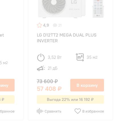
4,9
21
et
LG D12TT2 MEGA DUAL PLUS
INVERTER
3,52 Вт
35 м
2
5 м
2
21 дБ
73 600 ₽
зину
В корзину
57 408 ₽
6 ₽
Выгода 22% или 16 192 ₽
збранное
Сравнить
В избранное