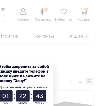
 29
0
0
:00
Кабинет
Сравнение
Избранное
Корзина
нок
Монтаж
Контакты
Акции
Чтобы закрепить за собой
скидку введите телефон в
поле ниже и нажмите на
кнопку "Хочу!"
Вид:
До окончания акции осталось:
01
22
43
часы
минуты
секунды