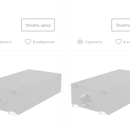
Узнать цену
Узнать
авнить
В избранное
Сравнить
В и