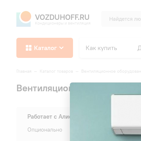
VOZDUHOFF.RU
Кондиционеры и вентиляция
Каталог
Как купить
Д
Главная
—
Каталог товаров
—
Вентиляционное оборудова
Вентиляционные установки 
Сначала:
Работает с Алисой
Опционально
(1)