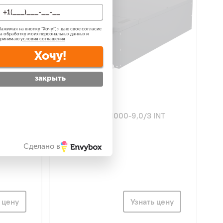
ажимая на кнопку "
Хочу!
", я даю свое согласие
а обработку моих персональных данных и
принимаю
условия соглашения
Хочу!
закрыть
 INT
Zilon ZPE-M 1000-9,0/3 INT
Сделано в
 цену
Узнать цену