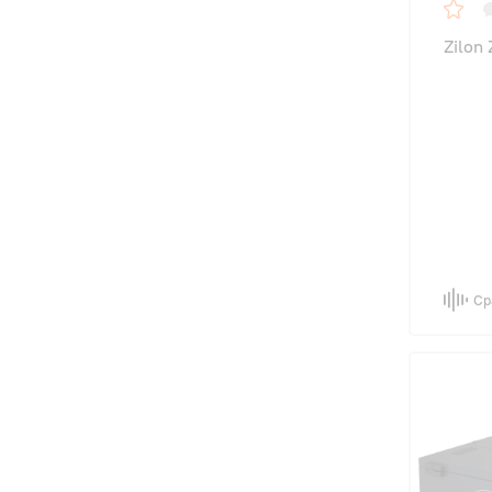
Zilon
Ср