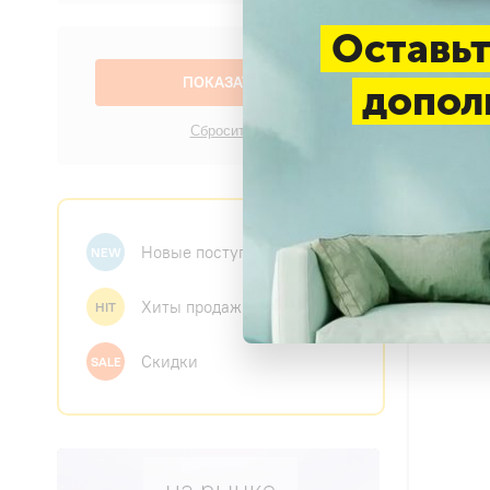
Оставьт
допол
Новые поступления
Zilon
NEW
Хиты продаж
HIT
Скидки
SALE