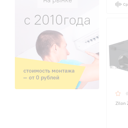
Ср
Zilon