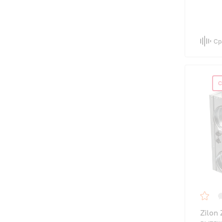
Ср
С
Zilon