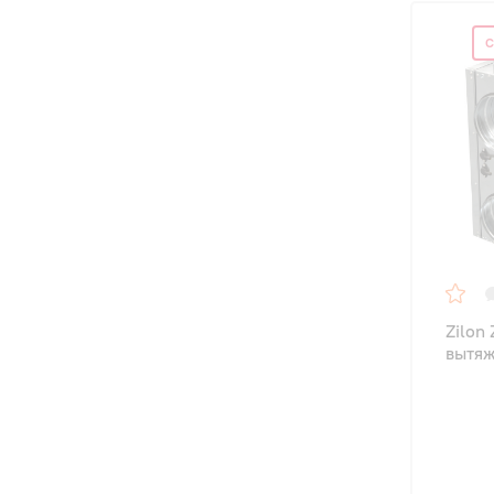
С
Zilon
вытяж