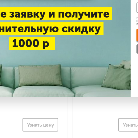
е заявку и получите
Н
н
нительную скидку
1000 р
 ZPE-M 350-2,4/1 INT
Zilon ZPE-M 1200-15,0/3
Узнать цену
Узнать