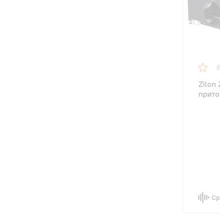
Zilon
прито
Ср