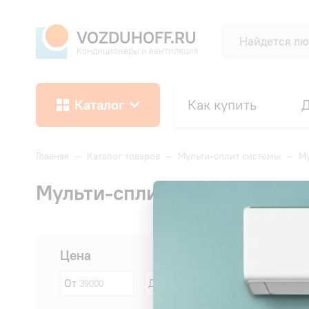
VOZDUHOFF.RU
Кондиционеры и вентиляция
Каталог
Как купить
Д
Главная
—
Каталог товаров
—
Мульти-сплит системы
—
Му
Мульти-сплит системы Pana
Сначала:
Цена
От
До