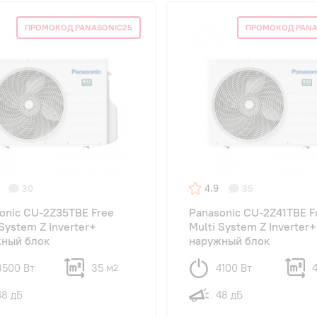
ПРОМОКОД PANASONIC25
ПРОМОКОД PANA
4.9
30
35
onic CU-2Z35TBE Free
Panasonic CU-2Z41TBE F
 System Z Inverter+
Multi System Z Inverter+
ный блок
наружный блок
3500 Вт
35 м
4100 Вт
2
48 дБ
48 дБ