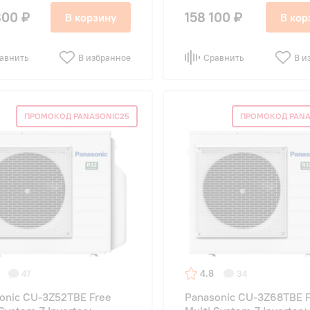
800 ₽
158 100 ₽
В корзину
В кор
авнить
В избранное
Сравнить
В и
ПРОМОКОД PANASONIC25
ПРОМОКОД PANA
4.8
47
34
onic CU-3Z52TBE Free
Panasonic CU-3Z68TBE 