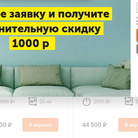
е заявку и получите
Н
н
нительную скидку
1000 р
4.8
30
34
sonic CS-TZ20ZKEW
Panasonic CS-TZ25ZKE
-Compact Inverter NEW
Super-Compact Inverte
внутренний блок
2024 внутренний блок
2000 Вт
20 м
2500 Вт
2
00 ₽
44 500 ₽
В корзину
В кор