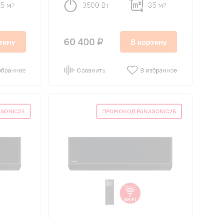
25 м
3500 Вт
35 м
2
2
60 400 ₽
зину
В корзину
збранное
Сравнить
В избранное
SONIC25
ПРОМОКОД PANASONIC25