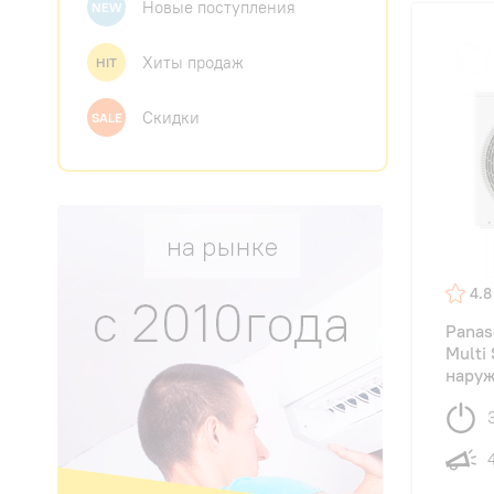
Новые поступления
NEW
Хиты продаж
HIT
Скидки
SALE
4.8
Panas
Multi
наруж