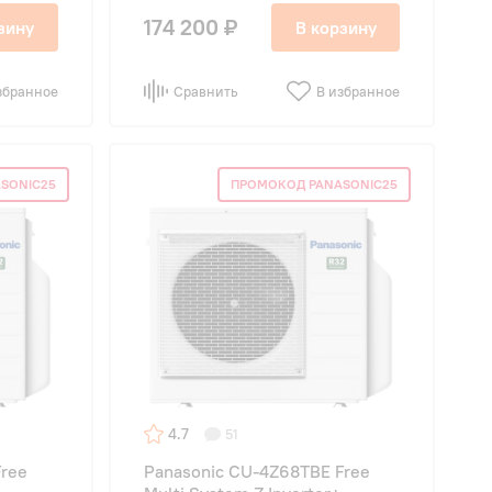
174 200 ₽
зину
В корзину
збранное
Сравнить
В избранное
SONIC25
ПРОМОКОД PANASONIC25
4.7
51
Free
Panasonic CU-4Z68TBE Free