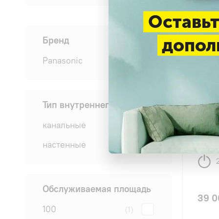
Оставьт
Бренд
допол
Panasonic
(39)
4.7
Тип внутреннего блока
Pana
Super
канальные
(5)
2024 
настенные
(22)
Обслуживаемая площадь
39 0
100
(1)