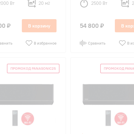
2000 Вт
20 м
2500 Вт
2
00 ₽
54 800 ₽
В корзину
В кор
авнить
В избранное
Сравнить
В и
ПРОМОКОД PANASONIC25
ПРОМОКОД PANA