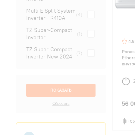
Multi E Split System
(4)
Inverter+ R410A
TZ Super-Compact
(1)
Inverter
4.8
TZ Super-Compact
Pana
(7)
Inverter New 2024
Ether
внутр
56 0
Ср