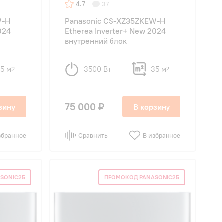
4.7
37
W-H
Panasonic CS-XZ35ZKEW-H
024
Etherea Inverter+ New 2024
внутренний блок
25 м
3500 Вт
35 м
2
2
75 000 ₽
зину
В корзину
збранное
Сравнить
В избранное
SONIC25
ПРОМОКОД PANASONIC25