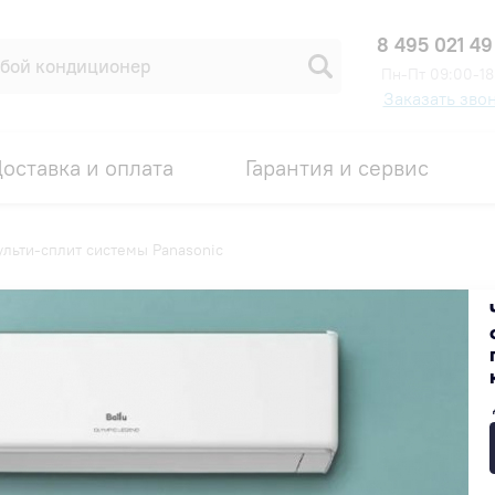
8 495 021 49
Пн-Пт 09:00-18
Заказать зво
оставка и оплата
Гарантия и сервис
льти-сплит системы Panasonic
sonic
Популярные
Недорогие
Дорогие
ПРОМОКОД PANASONIC25
ПРОМОКОД PANA