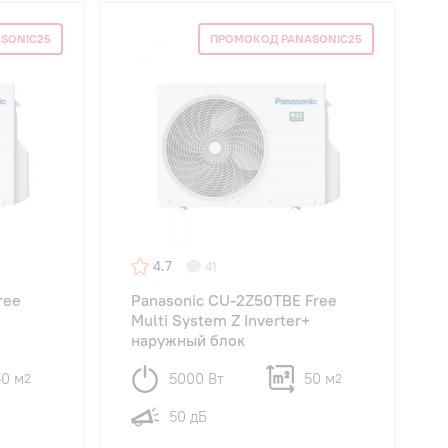
SONIC25
ПРОМОКОД PANASONIC25
4.7
41
ree
Panasonic CU-2Z50TBE Free
Multi System Z Inverter+
наружный блок
40 м
5000 Вт
50 м
2
2
50 дБ