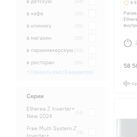
в детскую
(34)
4.9
в кафе
Pana
(39)
Ether
в клинику
внутр
(39)
в магазин
(39)
в парикмахерскую
(39)
в ресторан
(39)
58 5
+ Показать еще (8 вариантов)
в салон
в спальню
в студию
для квартиры
для офиса
на дачу
на производство
на склад
(39)
(39)
(39)
(39)
(39)
(34)
(34)
(4)
Ср
Серии
Etherea Z Inverter+
(14)
New 2024
Free Multi System Z
(8)
Inverter+