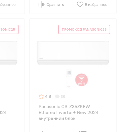
збранное
Сравнить
В избранное
SONIC25
ПРОМОКОД PANASONIC25
4.8
39
Panasonic CS-Z35ZKEW
024
Etherea Inverter+ New 2024
внутренний блок