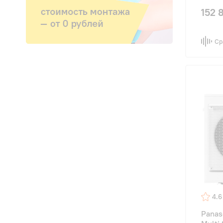
152 
Ср
4.6
Panas