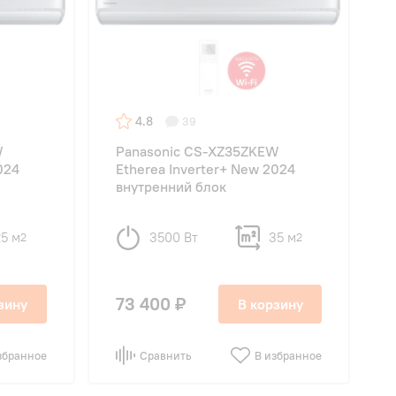
4.8
39
W
Panasonic CS-XZ35ZKEW
024
Etherea Inverter+ New 2024
внутренний блок
25 м
3500 Вт
35 м
2
2
73 400 ₽
зину
В корзину
збранное
Сравнить
В избранное