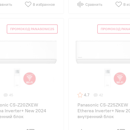
авнить
В избранное
Сравнить
В и
ПРОМОКОД PANASONIC25
ПРОМОКОД PANA
4.7
45
42
onic CS-Z20ZKEW
Panasonic CS-Z25ZKEW
ea Inverter+ New 2024
Etherea Inverter+ New 2
енний блок
внутренний блок