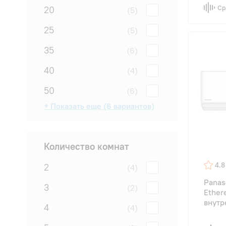
Ср
20
(5)
25
(5)
35
(6)
40
(4)
50
(6)
+ Показать еще (6 вариантов)
55
60
65
70
80
90
(2)
(3)
(3)
(2)
(1)
(1)
Количество комнат
4.8
2
(4)
Panas
3
(2)
Ether
внутр
4
(4)