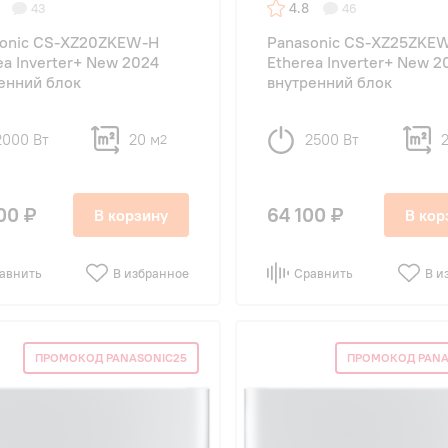
4.8
43
46
sonic CS-XZ20ZKEW-H
Panasonic CS-XZ25ZKE
ea Inverter+ New 2024
Etherea Inverter+ New 2
енний блок
внутренний блок
2000 Вт
20 м
2500 Вт
2
00 ₽
64 100 ₽
В корзину
В кор
авнить
В избранное
Сравнить
В и
ПРОМОКОД PANASONIC25
ПРОМОКОД PANA