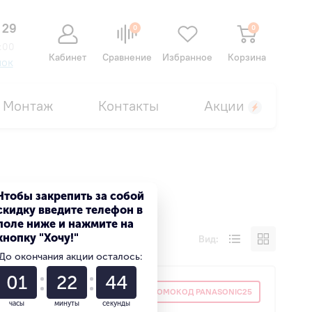
 29
0
0
:00
Кабинет
Сравнение
Избранное
Корзина
нок
Монтаж
Контакты
Акции
Чтобы закрепить за собой
скидку введите телефон в
поле ниже и нажмите на
кнопку "Хочу!"
Вид:
До окончания акции осталось:
01
22
43
SONIC25
ПРОМОКОД PANASONIC25
часы
минуты
секунды