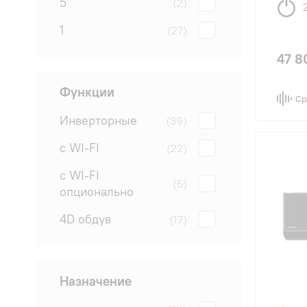
5
(2)
1
(27)
47 8
Функции
Ср
Инверторные
(39)
с WI-FI
(22)
с WI-FI
(5)
опционально
4D обдув
(17)
Назначение