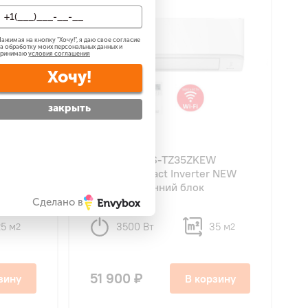
ажимая на кнопку "
Хочу!
", я даю свое согласие
а обработку моих персональных данных и
принимаю
условия соглашения
Хочу!
закрыть
4.9
37
W
Panasonic CS-TZ35ZKEW
r NEW
Super-Compact Inverter NEW
2024 внутренний блок
Сделано в
25 м
3500 Вт
35 м
2
2
51 900 ₽
зину
В корзину