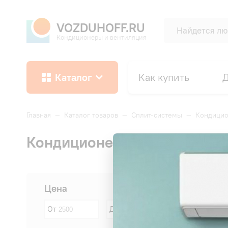
VOZDUHOFF.RU
Кондиционеры и вентиляция
Каталог
Как купить
Д
Главная
—
Каталог товаров
—
Сплит-системы
—
Кондици
Кондиционеры СOOLBERG
Сначала:
Цена
От
До