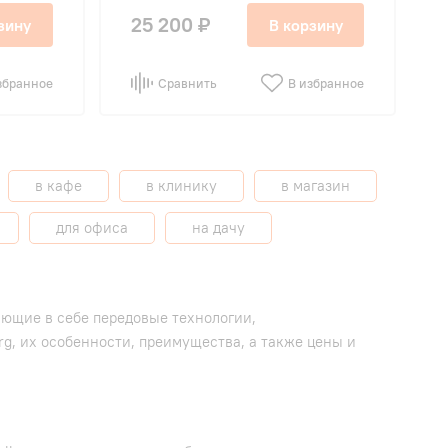
25 200 ₽
зину
В корзину
збранное
Сравнить
В избранное
в кафе
в клинику
в магазин
для офиса
на дачу
ющие в себе передовые технологии,
g, их особенности, преимущества, а также цены и