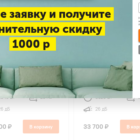
е заявку и получите
Н
н
нительную скидку
1000 р
4.9
48
16
ERG CI-09R1-IN/CI-09R1-
COOLBERG CI-12R1-IN/CI
una Inverter
OUT Runa Inverter
2640 Вт
25 м
3520 Вт
2
26 дБ
26 дБ
00 ₽
33 700 ₽
В корзину
В кор