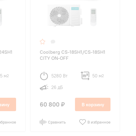
24SH1
Coolberg CS-18SH1/CS-18SH1
CITY ON-OFF
5 м
5280 Вт
50 м
2
2
26 дБ
60 800 ₽
зину
В корзину
збранное
Сравнить
В избранное