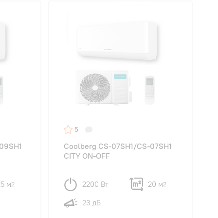
5
-09SH1
Coolberg CS-07SH1/CS-07SH1
CITY ON-OFF
25 м
2200 Вт
20 м
2
2
23 дБ