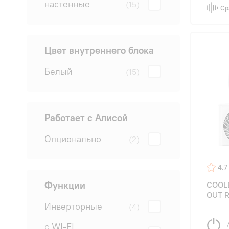
настенные
(15)
Ср
Цвет внутреннего блока
Белый
(15)
Работает с Алисой
Опционально
(2)
4.7
Функции
COOLB
OUT R
Инверторные
(4)
с WI-FI