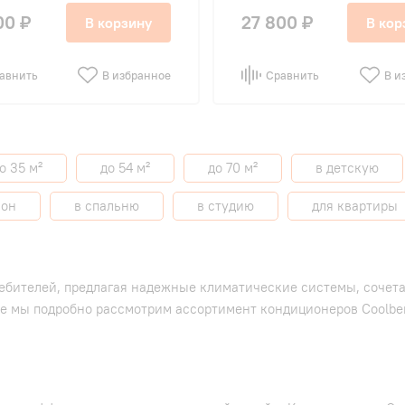
00 ₽
27 800 ₽
В корзину
В кор
авнить
В избранное
Сравнить
В и
о 35 м²
до 54 м²
до 70 м²
в детскую
лон
в спальню
в студию
для квартиры
ебителей, предлагая надежные климатические системы, сочета
ье мы подробно рассмотрим ассортимент кондиционеров Coolber