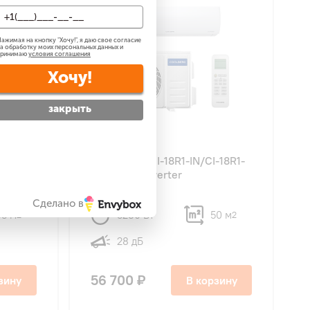
ажимая на кнопку "
Хочу!
", я даю свое согласие
а обработку моих персональных данных и
принимаю
условия соглашения
Хочу!
закрыть
4.9
9
-12R1-
COOLBERG CI-18R1-IN/CI-18R1-
OUT Runa Inverter
Сделано в
35 м
5280 Вт
50 м
2
2
28 дБ
56 700 ₽
зину
В корзину