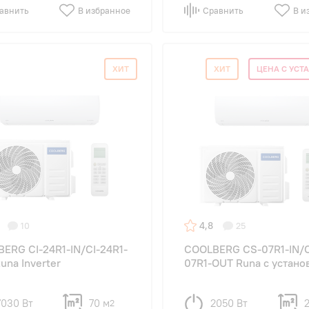
авнить
В избранное
Сравнить
В и
ХИТ
ХИТ
ЦЕНА С УСТ
4,8
10
25
ERG CI-24R1-IN/CI-24R1-
COOLBERG CS-07R1-IN/
una Inverter
07R1-OUT Runa с устано
7030 Вт
70 м
2050 Вт
2