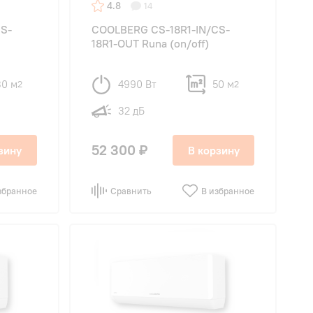
4.8
14
CS-
COOLBERG CS-18R1-IN/CS-
18R1-OUT Runa (on/off)
30 м
4990 Вт
50 м
2
2
32 дБ
52 300 ₽
зину
В корзину
збранное
Сравнить
В избранное