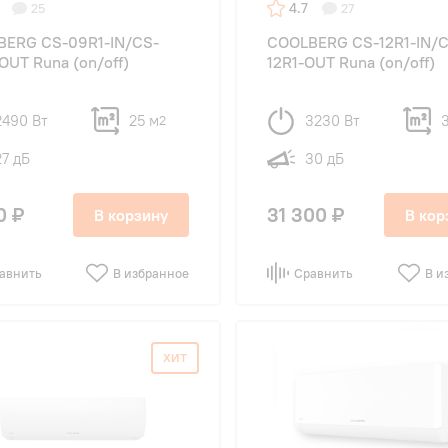
4.7
25
27
BERG CS-09R1-IN/CS-
COOLBERG CS-12R1-IN/
OUT Runa (on/off)
12R1-OUT Runa (on/off)
2490 Вт
25 м
3230 Вт
2
27 дБ
30 дБ
0 ₽
31 300 ₽
В корзину
В кор
авнить
В избранное
Сравнить
В и
ХИТ