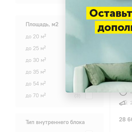
Оставьт
Площадь, м2
допол
до 20 м²
(3)
до 25 м²
(3)
4.8
до 30 м²
(1)
COOLB
до 35 м²
(2)
OUT R
до 54 м²
(3)
до 70 м²
(3)
28 6
Тип внутреннего блока