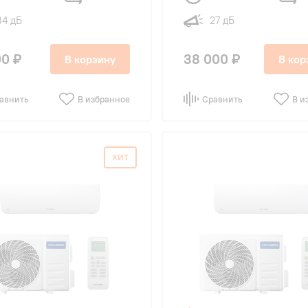
34 дБ
27 дБ
00 ₽
38 000 ₽
В корзину
В кор
авнить
В избранное
Сравнить
В и
ХИТ