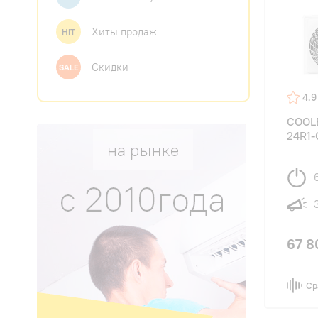
Хиты продаж
HIT
Скидки
SALE
4.9
COOLB
24R1-
67 8
Ср