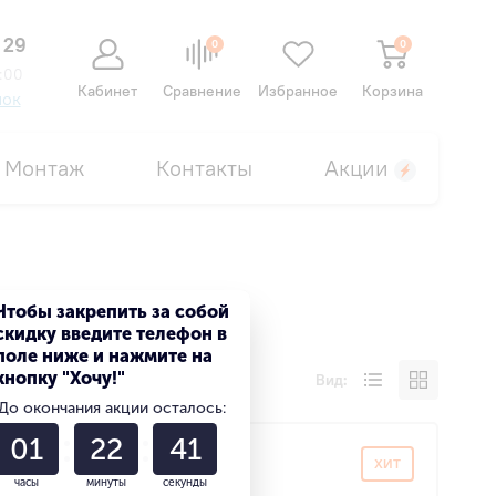
 29
0
0
:00
Кабинет
Сравнение
Избранное
Корзина
нок
Монтаж
Контакты
Акции
Чтобы закрепить за собой
скидку введите телефон в
поле ниже и нажмите на
кнопку "Хочу!"
Вид:
До окончания акции осталось:
01
22
40
ХИТ
ХИТ
часы
минуты
секунды