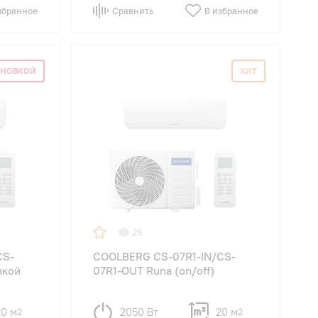
збранное
Сравнить
В избранное
АНОВКОЙ
ХИТ
25
CS-
COOLBERG CS-07R1-IN/CS-
вкой
07R1-OUT Runa (on/off)
20 м
2050 Вт
20 м
2
2