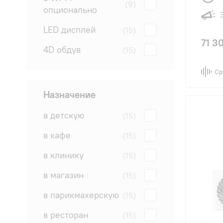
(9)
опционально
LED дисплей
(15)
71 3
4D обдув
(15)
Ср
Назначение
в детскую
(15)
в кафе
(15)
в клинику
(15)
в магазин
(15)
в парикмахерскую
(15)
в ресторан
(15)