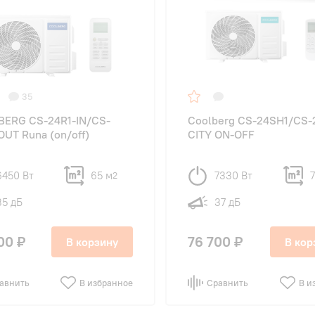
35
ERG CS-24R1-IN/CS-
Coolberg CS-24SH1/CS-
OUT Runa (on/off)
CITY ON-OFF
6450 Вт
65 м
7330 Вт
7
2
35 дБ
37 дБ
00 ₽
76 700 ₽
В корзину
В кор
авнить
В избранное
Сравнить
В и