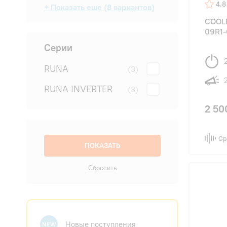
4.8
+ Показать еще (8 вариантов)
в салон
в спальню
в студию
для квартиры
для офиса
на дачу
на производство
на склад
(10)
(15)
(15)
(15)
(15)
(15)
(15)
(5)
COOL
09R1-
Серии
RUNA
(3)
RUNA INVERTER
(3)
2 50
Ср
Новые поступления
NEW