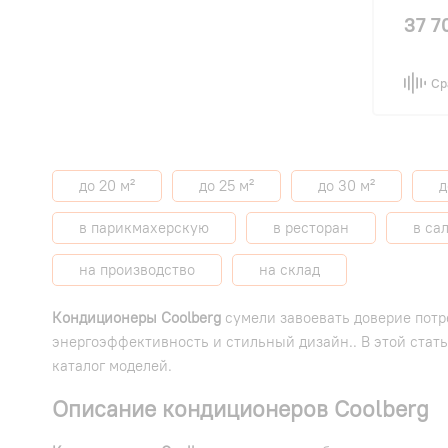
37 7
Ср
до 20 м²
до 25 м²
до 30 м²
д
в парикмахерскую
в ресторан
в са
на производство
на склад
Кондиционеры Coolberg
сумели завоевать доверие потр
энергоэффективность и стильный дизайн.. В этой стат
каталог моделей.
Описание кондиционеров Coolberg