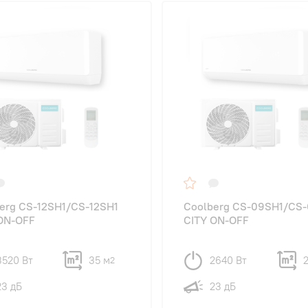
erg CS-12SH1/CS-12SH1
Coolberg CS-09SH1/CS
ON-OFF
CITY ON-OFF
3520 Вт
35 м
2640 Вт
2
23 дБ
23 дБ