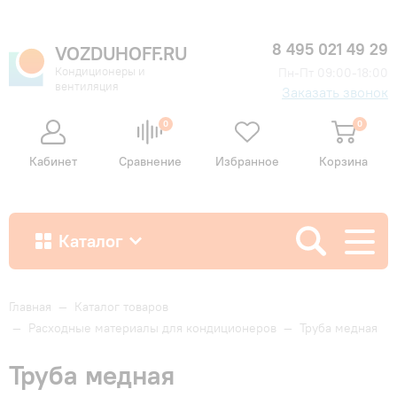
8 495 021 49 29
VOZDUHOFF.RU
Кондиционеры и
Пн-Пт 09:00-18:00
вентиляция
Заказать звонок
0
0
Кабинет
Сравнение
Избранное
Корзина
Каталог
Как купить
Главная
—
Каталог товаров
—
Расходные материалы для кондиционеров
—
Труба медная
Доставка и оплата
Труба медная