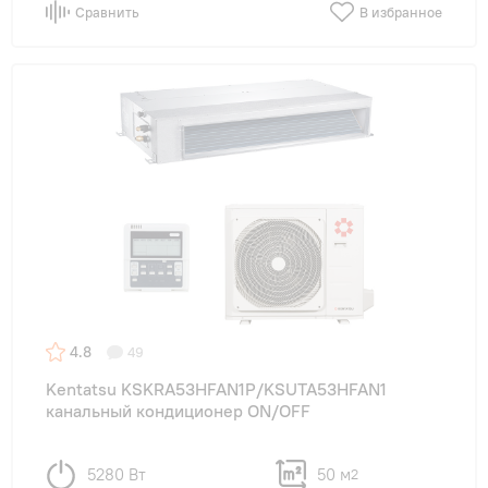
Сравнить
В избранное
4.8
49
Kentatsu KSKRA53HFAN1P/KSUTA53HFAN1
канальный кондиционер ON/OFF
5280 Вт
50 м
2