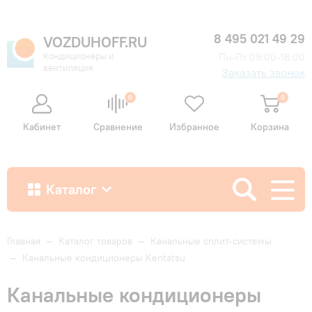
8 495 021 49 29
VOZDUHOFF.RU
Кондиционеры и
Пн-Пт 09:00-18:00
вентиляция
Заказать звонок
0
0
Кабинет
Сравнение
Избранное
Корзина
Каталог
Как купить
Главная
—
Каталог товаров
—
Канальные сплит-системы
—
Канальные кондиционеры Kentatsu
Доставка и оплата
Канальные кондиционеры