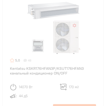
5,0
48
Kentatsu KSKR176HFAN3P/KSUT176HFAN3
канальный кондиционер ON/OFF
14070 Вт
170 м
2
44 дБ