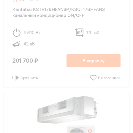
для офиса
(5)
Kentatsu KSTR176HFAN3P/KSUT176HFAN3
канальный кондиционер ON/OFF
на производство
(5)
на склад
(5)
16410 Вт
170 м
2
42 дБ
201 700 ₽
В корзину
Сравнить
В избранное