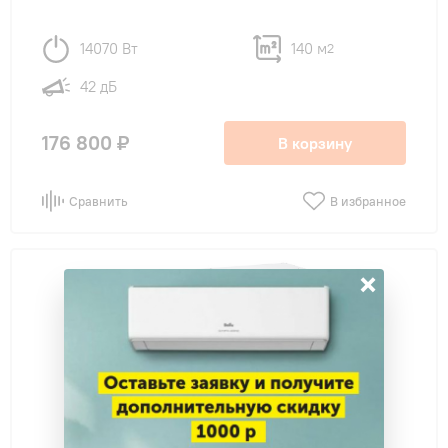
14070 Вт
140 м
2
42 дБ
176 800 ₽
В корзину
Сравнить
В избранное
×