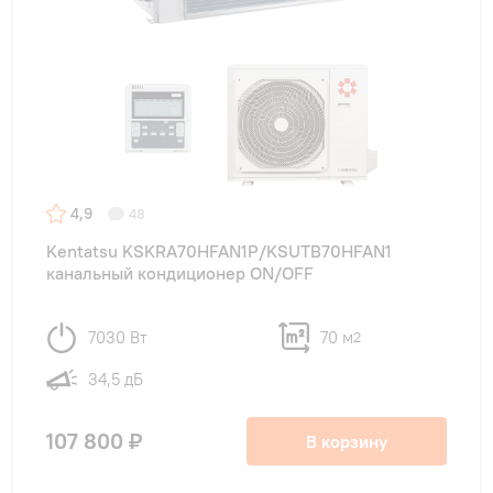
4,9
48
Kentatsu KSKRA70HFAN1P/KSUTB70HFAN1
канальный кондиционер ON/OFF
7030 Вт
70 м
2
34,5 дБ
107 800 ₽
В корзину