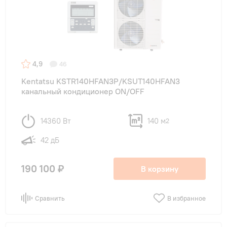
4,9
46
Kentatsu KSTR140HFAN3P/KSUT140HFAN3
канальный кондиционер ON/OFF
14360 Вт
140 м
2
42 дБ
190 100 ₽
В корзину
Сравнить
В избранное