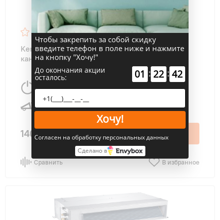
5,0
46
Чтобы закрепить за собой скидку
введите телефон в поле ниже и нажмите
Kentatsu KSKR105HFAN3P/KSUR105HFAN3
на кнопку "Хочу!"
канальный кондиционер ON/OFF
До окончания акции
:
:
01
22
41
осталось:
10550 Вт
100 м
2
38 дБ
Хочу!
140 400 ₽
В корзину
Согласен на обработку персональных данных
Сделано в
Сравнить
В избранное