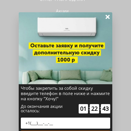
Акции
×
Сплит-системы
Мульти-сплит системы
Тепловые насосы
Мульти-сплит системы комплекты
Кондиционеры для серверных
Мобильные кондиционеры
Чтобы закрепить за собой скидку
Кассетные сплит-системы
введите телефон в поле ниже и нажмите
на кнопку "Хочу!"
Канальные сплит-системы
До окончания акции
:
:
01
22
43
осталось:
Потолочные сплит-системы
Колонные сплит-системы