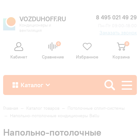
8 495 021 49 29
VOZDUHOFF.RU
Кондиционеры и
Пн-Пт 09:00-18:00
вентиляция
Заказать звонок
0
0
Кабинет
Сравнение
Избранное
Корзина
Каталог
Как купить
Главная
—
Каталог товаров
—
Потолочные сплит-системы
—
Напольно-потолочные кондиционеры Ballu
Доставка и оплата
Напольно-потолочные