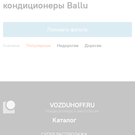
кондиционеры Ballu
Гарантия и сервис
Монтаж
Показать фильтр
Контакты
Сначала:
Популярные
Недорогие
Дорогие
Акции
VOZDUHOFF.RU
Кондиционеры и вентиляция
Каталог
СУПЕР РАСПРОДАЖА