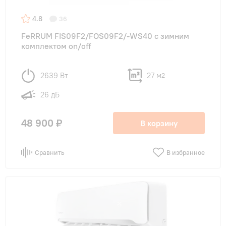
4.8
36
FeRRUM FIS09F2/FOS09F2/-WS40 с зимним
комплектом on/off
2639 Вт
27 м
2
26 дБ
48 900 ₽
В корзину
Сравнить
В избранное