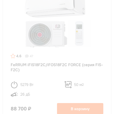
4.6
47
FeRRUM iFIS18F2С/iFOS18F2С FORCE (cерия FIS-
F2C)
5279 Вт
50 м
2
26 дБ
88 700 ₽
В корзину