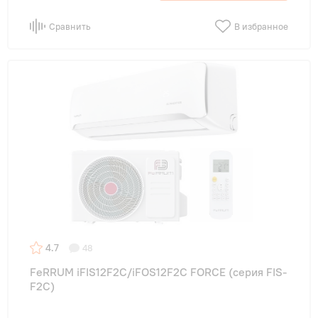
Сравнить
В избранное
4.7
48
FeRRUM iFIS12F2С/iFOS12F2С FORCE (cерия FIS-
F2C)