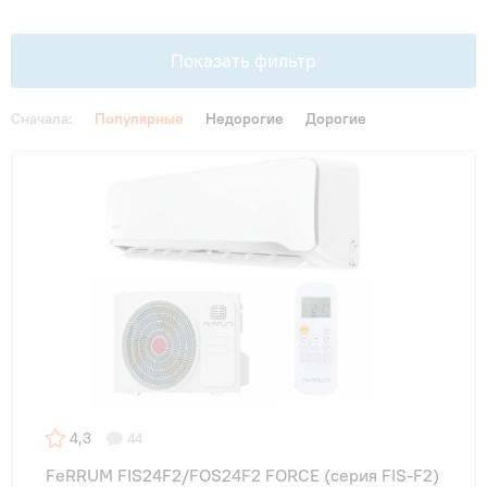
Гарантия и сервис
Показать фильтр
Монтаж
Сначала:
Популярные
Недорогие
Дорогие
Контакты
Цена
От
До
Акции
Площадь, м2
до 20 м²
(2)
до 25 м²
(9)
4,3
44
до 30 м²
(3)
FeRRUM FIS24F2/FOS24F2 FORCE (cерия FIS-F2)