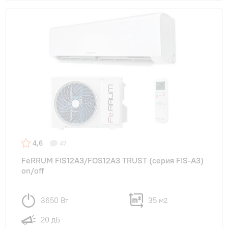
4,6
47
FeRRUM FIS12A3/FOS12A3 TRUST (cерия FIS-A3)
on/off
3650 Вт
35 м
2
20 дБ