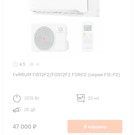
в студию
(5)
для квартиры
(20)
для офиса
(15)
+ Показать еще (1 вариант)
на дачу
(15)
4,5
46
FeRRUM FIS12F2/FOS12F2 FORCE (cерия FIS-F2)
3519 Вт
35 м
2
26 дБ
47 000 ₽
В корзину