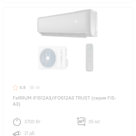
4.8
46
FeRRUM iFIS12A3/iFOS12A3 TRUST (cерия FIS-
A3)
3700 Вт
35 м
2
21 дБ