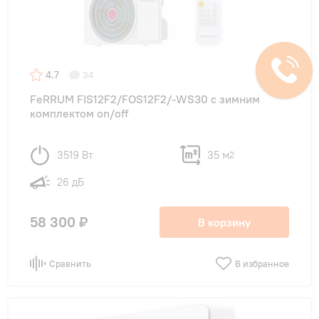
4.7
34
FeRRUM FIS12F2/FOS12F2/-WS30 с зимним
комплектом on/off
3519 Вт
35 м
2
26 дБ
58 300 ₽
В корзину
Сравнить
В избранное