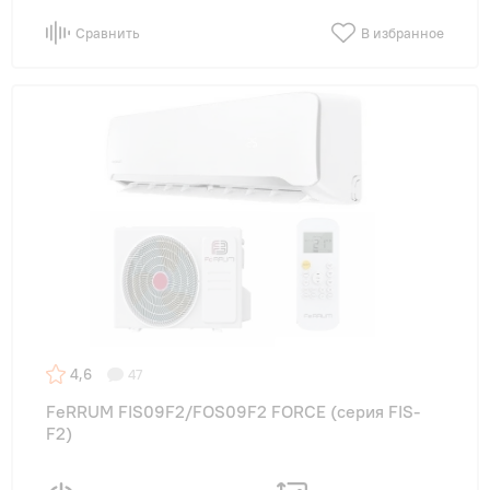
Сравнить
В избранное
4,6
47
FeRRUM FIS09F2/FOS09F2 FORCE (cерия FIS-
F2)