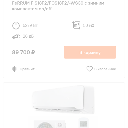
FeRRUM FIS18F2/FOS18F2/-WS30 с зимним
комплектом on/off
5279 Вт
50 м
2
26 дБ
89 700 ₽
В корзину
Сравнить
В избранное