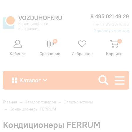
8 495 021 49 29
VOZDUHOFF.RU
Кондиционеры и
Пн-Пт 09:00-18:00
вентиляция
Заказать звонок
0
0
Кабинет
Сравнение
Избранное
Корзина
Каталог
Как купить
Главная
—
Каталог товаров
—
Сплит-системы
—
Кондиционеры FERRUM
Доставка и оплата
Кондиционеры FERRUM