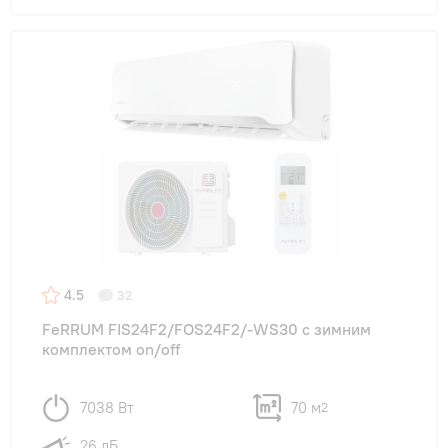
4.5
32
FeRRUM FIS24F2/FOS24F2/-WS30 с зимним
комплектом on/off
7038 Вт
70 м
2
26 дБ