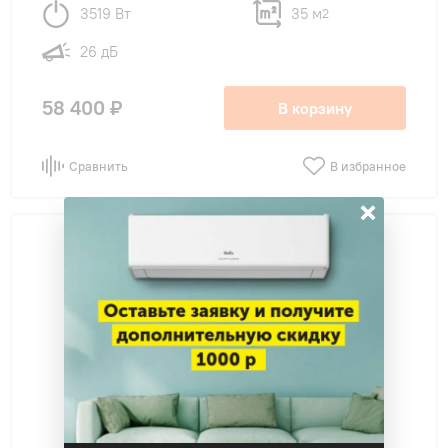
3519 Вт
35 м
2
26 дБ
58 400 ₽
В корзину
Сравнить
В избранное
×