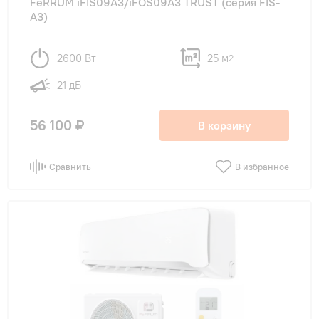
FeRRUM iFIS09A3/iFOS09A3 TRUST (cерия FIS-
A3)
2600 Вт
25 м
2
21 дБ
56 100 ₽
В корзину
Сравнить
В избранное