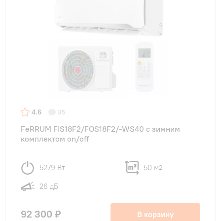
4.6
35
FeRRUM FIS18F2/FOS18F2/-WS40 с зимним
комплектом on/off
5279 Вт
50 м
2
26 дБ
92 300 ₽
В корзину