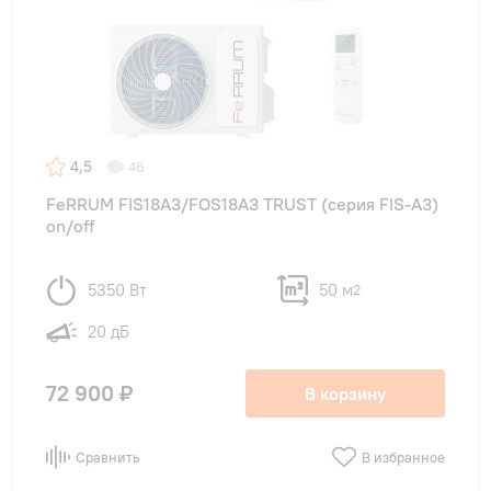
4,5
46
FeRRUM FIS18A3/FOS18A3 TRUST (cерия FIS-A3)
on/off
5350 Вт
50 м
2
20 дБ
72 900 ₽
В корзину
Сравнить
В избранное