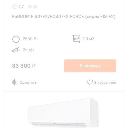
4,7
48
FeRRUM FIS07F2/FOS07F2 FORCE (cерия FIS-F2)
2530 Вт
20 м
2
26 дБ
33 300 ₽
В корзину
Сравнить
В избранное