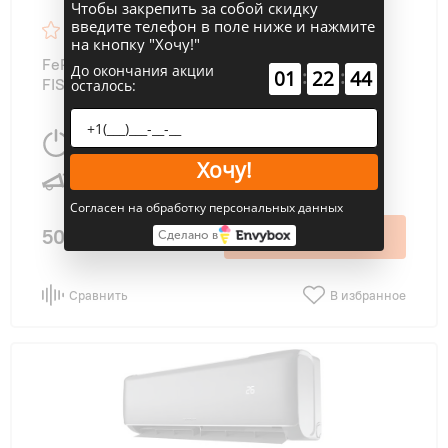
Чтобы закрепить за собой скидку
введите телефон в поле ниже и нажмите
4.8
49
на кнопку "Хочу!"
FeRRUM iFIS09F2С/iFOS09F2С FORCE (cерия
До окончания акции
:
:
01
22
43
FIS-F2C)
осталось:
2639 Вт
25 м
2
Хочу!
26 дБ
Согласен на обработку персональных данных
50 500 ₽
В корзину
Сделано в
Сравнить
В избранное