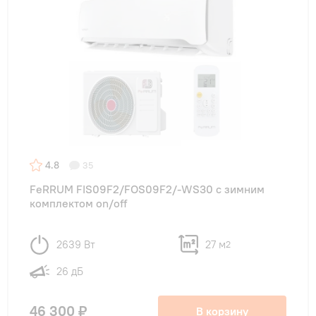
4.8
35
FeRRUM FIS09F2/FOS09F2/-WS30 с зимним
комплектом on/off
2639 Вт
27 м
2
26 дБ
46 300 ₽
В корзину