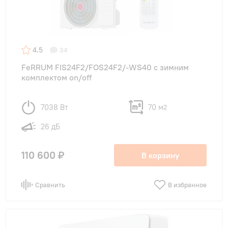
4.5
34
FeRRUM FIS24F2/FOS24F2/-WS40 с зимним
комплектом on/off
7038 Вт
70 м
2
26 дБ
110 600 ₽
В корзину
Сравнить
В избранное