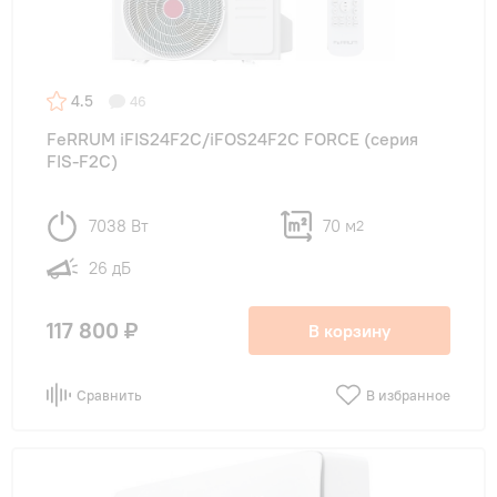
4.5
46
FeRRUM iFIS24F2С/iFOS24F2С FORCE (cерия
FIS-F2C)
7038 Вт
70 м
2
26 дБ
117 800 ₽
В корзину
Сравнить
В избранное