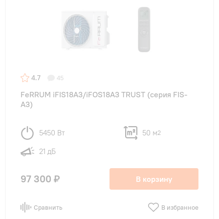
4.7
45
FeRRUM iFIS18A3/iFOS18A3 TRUST (cерия FIS-
A3)
5450 Вт
50 м
2
21 дБ
97 300 ₽
В корзину
Сравнить
В избранное