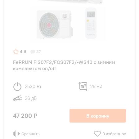
4.9
37
FeRRUM FIS07F2/FOS07F2/-WS40 с зимним
комплектом on/off
2530 Вт
25 м
2
26 дБ
47 200 ₽
В корзину
Сравнить
В избранное