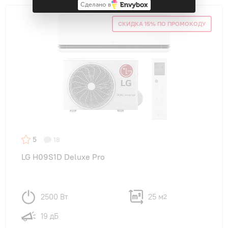
Сделано в
СКИДКА 15% ПО ПРОМОКОДУ
5
18
LG H09S1D Deluxe Pro
2500 Вт
25 м
2
19 дБ