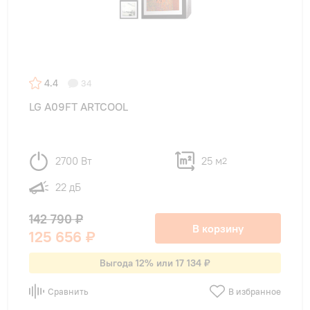
4.4
34
LG A09FT ARTCOOL
2700 Вт
25 м
2
22 дБ
142 790 ₽
В корзину
125 656 ₽
Выгода 12% или 17 134 ₽
Сравнить
В избранное