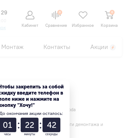
 29
0
0
:00
Кабинет
Сравнение
Избранное
Корзина
нок
Монтаж
Контакты
Акции
Чтобы закрепить за собой
скидку введите телефон в
поле ниже и нажмите на
кнопку "Хочу!"
, Carrier, Hitachi, LG, Sakata, Roda
До окончания акции осталось:
01
22
42
центром производителя, но услуги демонтажа и
часы
минуты
секунды