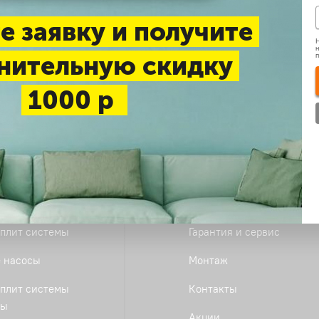
онтаж и монтаж кондиционера производится бесплатно (только 
тся только официальным сервисным центром.
е заявку и получите
Н
н
нительную скидку
1000 р
ог
Компания
РАСПРОДАЖА
Как купить
Доставка и оплата
истемы
Рассрочка
плит системы
Гарантия и сервис
 насосы
Монтаж
плит системы
Контакты
ты
Акции