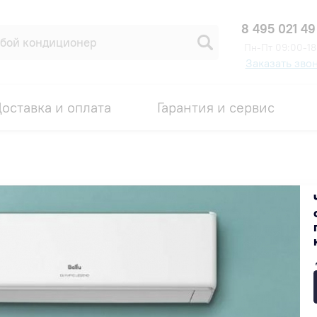
8 495 021 49
Пн-Пт 09:00-18
Заказать зво
оставка и оплата
Гарантия и сервис
ицированный товар с гарантией производителя.
oshiba, General Climate, Hisense, Royal Clima, Panasonic, Daikin
циальном сервисном центре производителей.
ашем магазине без установки, производится также сервисным 