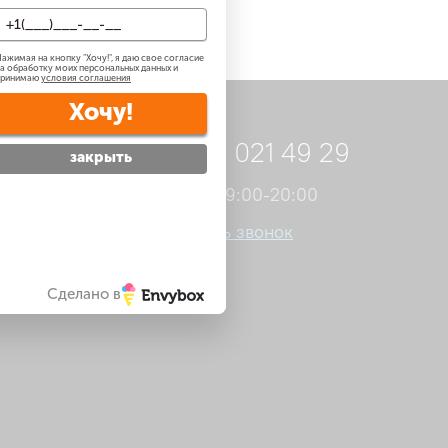
в случае заводского дефекта).
ажимая на кнопку "
Хочу!
", я даю свое согласие
а обработку моих персональных данных и
принимаю
условия соглашения
Хочу!
8 495 021 49 29
закрыть
Пн-Пт 09:00-20:00
Заказать звонок
Сделано в