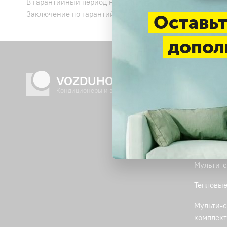
В гарантийный период на установку кондиционеров дем
Заключение по гарантийному обслуживанию производи
Оставьт
допол
VOZDUHOFF.RU
Катал
Кондиционеры и вентиляция
СУПЕР 
Акции
Сплит-с
Мульти-с
Тепловые
Мульти-с
комплек