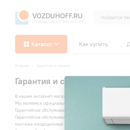
VOZDUHOFF.RU
Кондиционеры и вентиляция
Каталог
Как купить
Д
Главная
—
Гарантия и сервис
Гарантия и сервис
В нашем интернет-магазине мы продаем только сертиф
Мы являемся официальными дилерами Mitsubishi Electric, T
Гарантийное обслуживание производится только в офи
Гарантийное обслуживание техники, приобретенной в н
монтажа кондиционера оплачиваются отдельно.