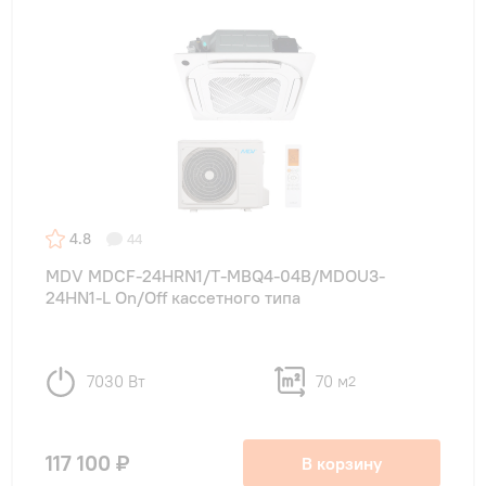
4.8
44
MDV MDCF-24HRN1/T-MBQ4-04B/MDOU3-
24HN1-L On/Off кассетного типа
7030 Вт
70 м
2
117 100 ₽
В корзину