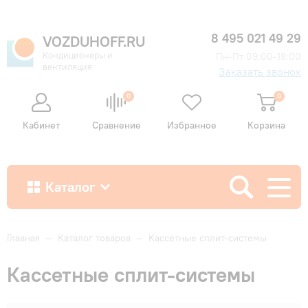
8 495 021 49 29
VOZDUHOFF.RU
Кондиционеры и
Пн-Пт 09:00-18:00
вентиляция
Заказать звонок
0
0
Кабинет
Сравнение
Избранное
Корзина
Каталог
Как купить
Главная
—
Каталог товаров
—
Кассетные сплит-системы
Кассетные сплит-системы
Доставка и оплата