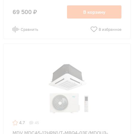
69 500 ₽
В корзину
Сравнить
В избранное
4.7
45
MDV MDCA5-12HRN1/T-MBQ4-03E/MDOU3-