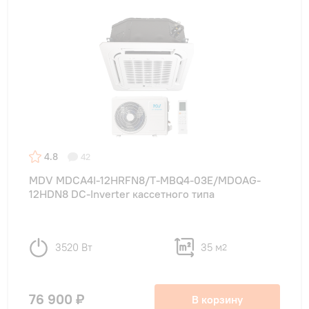
4.8
42
MDV MDCA4I-12HRFN8/T-MBQ4-03E/MDOAG-
12HDN8 DC-Inverter кассетного типа
3520 Вт
35 м
2
76 900 ₽
В корзину