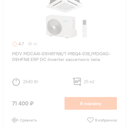
4.7
45
MDV MDCA4I-09HRFN8/T-MBQ4-03E/MDOAG-
09HFN8 ERP DC-Inverter кассетного типа
2640 Вт
25 м
2
71 400 ₽
В корзину
Сравнить
В избранное