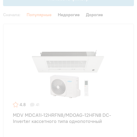
Сначала:
Популярные
Недорогие
Дорогие
Цена
От
До
Бренд
THAICON
(5)
4.8
41
Функции
MDV MDCA1I-12HRFN8/MDOAG-12HFN8 DC-
Inverter кассетного типа однопоточный
Инверторные
(55)