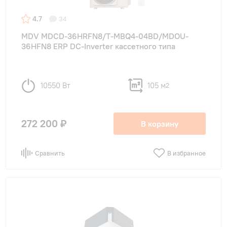
4.7
34
MDV MDCD-36HRFN8/T-MBQ4-04BD/MDOU-
36HFN8 ERP DC-Inverter кассетного типа
10550 Вт
105 м
2
272 200 ₽
В корзину
Сравнить
В избранное