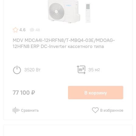
4.6
48
MDV MDCA4I-12HRFN8/T-MBQ4-03E/MDOAG-
12HFN8 ERP DC-Inverter кассетного типа
3520 Вт
35 м
2
77 100 ₽
В корзину
Сравнить
В избранное