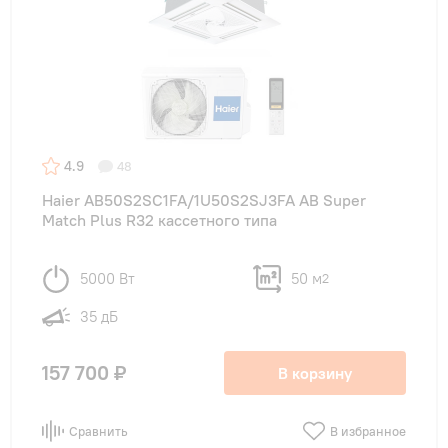
4.9
48
Haier AB50S2SC1FA/1U50S2SJ3FA AB Super
Match Plus R32 кассетного типа
5000 Вт
50 м
2
35 дБ
157 700 ₽
В корзину
Сравнить
В избранное