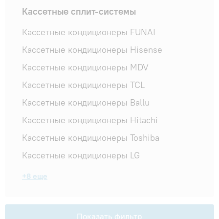
Гарантия и сервис
Кассетные сплит-системы
Кассетные кондиционеры FUNAI
Монтаж
Кассетные кондиционеры Hisense
Кассетные кондиционеры MDV
Контакты
Кассетные кондиционеры TCL
Акции
Кассетные кондиционеры Ballu
Кассетные кондиционеры Hitachi
Кассетные кондиционеры Toshiba
Кассетные кондиционеры LG
Кассетные кондиционеры General Climate
Кассетные кондиционеры Mitsubishi
Кассетные кондиционеры Haier
Кассетные кондиционеры GREE
Кассетные кондиционеры Kentatsu
Кассетные кондиционеры MIDEA
Кассетные кондиционеры Samsung
Кассетные кондиционеры Thaicon
+8 еще
Electric
спрятать лишнее
Показать фильтр