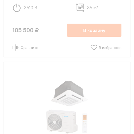
с WI-FI
(15)
3510 Вт
35 м
2
с WI-FI опционально
(68)
с притоком воздуха
(22)
105 500 ₽
В корзину
LED дисплей
(29)
Сравнить
В избранное
4D обдув
(14)
Назначение
в детскую
(27)
в кафе
(68)
в клинику
(66)
в магазин
(72)