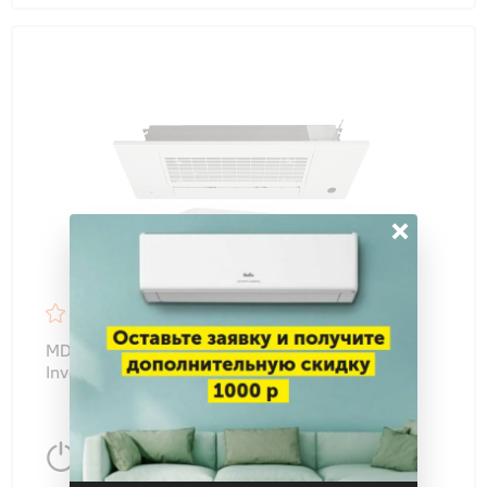
×
4.7
46
MDV MDCA1I-18HRFN8/MDOAG-18HFN8 DC-
Inverter кассетного типа однопоточный
5170 Вт
50 м
2