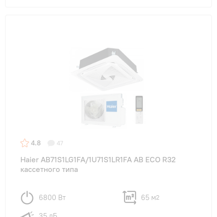
4.8
47
Haier AB71S1LG1FA/1U71S1LR1FA АB ECO R32
кассетного типа
6800 Вт
65 м
2
35 дБ