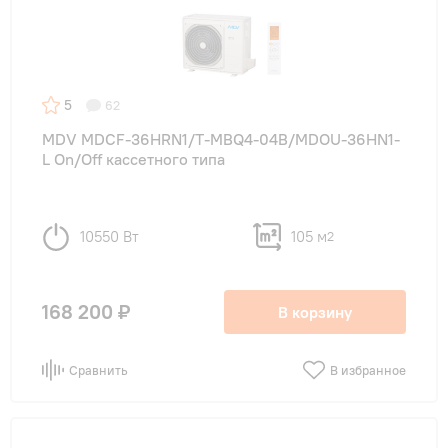
5
62
MDV MDCF-36HRN1/T-MBQ4-04B/MDOU-36HN1-
L On/Off кассетного типа
10550 Вт
105 м
2
168 200 ₽
В корзину
Сравнить
В избранное