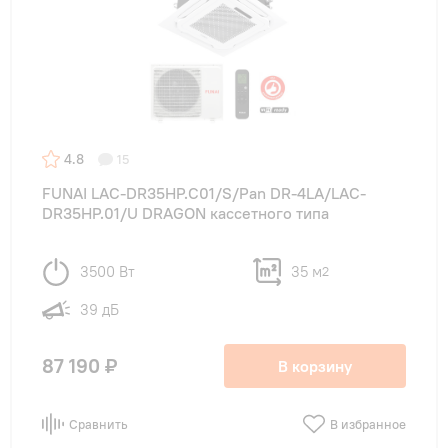
4.8
15
FUNAI LAC-DR35HP.C01/S/Pan DR-4LA/LAC-
DR35HP.01/U DRAGON кассетного типа
3500 Вт
35 м
2
39 дБ
87 190 ₽
В корзину
Сравнить
В избранное