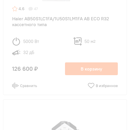
4.6
47
Haier AB50S1LC1FA/1U50S1LM1FA AB ECO R32
кассетного типа
5000 Вт
50 м
2
32 дБ
126 600 ₽
В корзину
Сравнить
В избранное