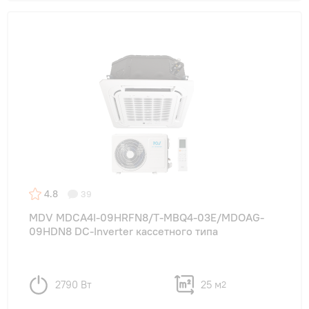
4.8
39
MDV MDCA4I-09HRFN8/T-MBQ4-03E/MDOAG-
09HDN8 DC-Inverter кассетного типа
2790 Вт
25 м
2