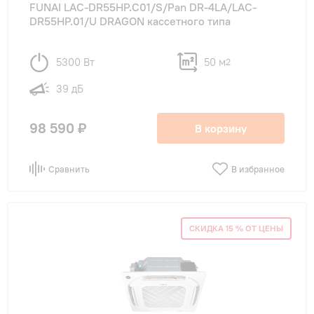
FUNAI LAC-DR55HP.C01/S/Pan DR-4LA/LAC-
DR55HP.01/U DRAGON кассетного типа
5300 Вт
50 м
2
39 дБ
98 590 ₽
В корзину
Сравнить
В избранное
СКИДКА 15 % ОТ ЦЕНЫ