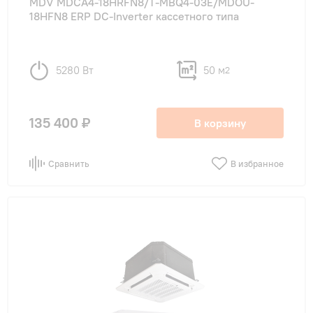
MDV MDCA4-18HRFN8/T-MBQ4-03E/MDOU-
18HFN8 ERP DC-Inverter кассетного типа
5280 Вт
50 м
2
135 400 ₽
В корзину
Сравнить
В избранное