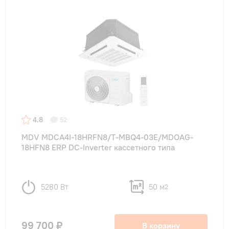
4.8
52
MDV MDCA4I-18HRFN8/T-MBQ4-03E/MDOAG-
18HFN8 ERP DC-Inverter кассетного типа
5280 Вт
50 м
2
99 700 ₽
В корзину