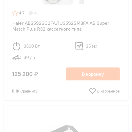
4.7
45
Haier AB35S2SC2FA/1U35S2SM3FA AB Super
Match Plus R32 кассетного типа
3500 Вт
35 м
2
30 дБ
125 200 ₽
В корзину
Сравнить
В избранное