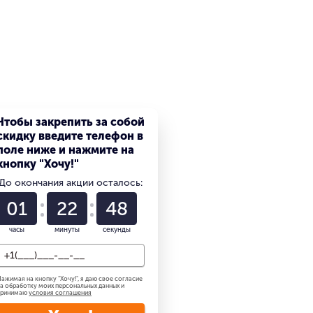
Чтобы закрепить за собой
скидку введите телефон в
поле ниже и нажмите на
кнопку "Хочу!"
До окончания акции осталось:
01
22
47
часы
минуты
секунды
ажимая на кнопку "
Хочу!
", я даю свое согласие
а обработку моих персональных данных и
принимаю
условия соглашения