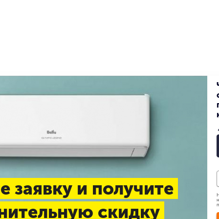
е заявку и получите
Н
н
нительную скидку