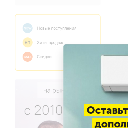
Новые поступления
NEW
Хиты продаж
HIT
Скидки
SALE
Оставьт
допол