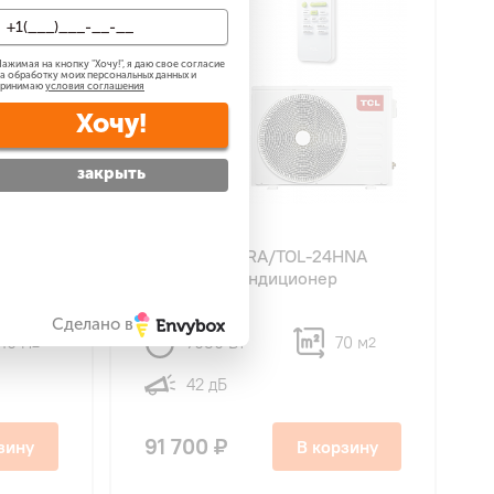
ажимая на кнопку "
Хочу!
", я даю свое согласие
а обработку моих персональных данных и
принимаю
условия соглашения
Хочу!
закрыть
4.9
51
HSA
TCL TFL-24HRA/TOL-24HNA
колонный кондиционер
Сделано в
40 м
7030 Вт
70 м
2
2
42 дБ
91 700 ₽
зину
В корзину