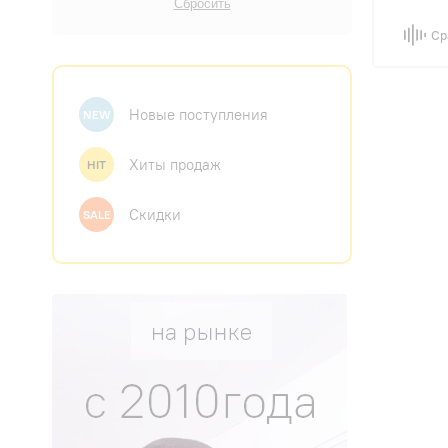
Ср
Новые поступления
NEW
Хиты продаж
HIT
Скидки
SALE