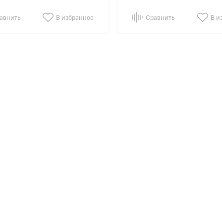
авнить
В избранное
Сравнить
В и