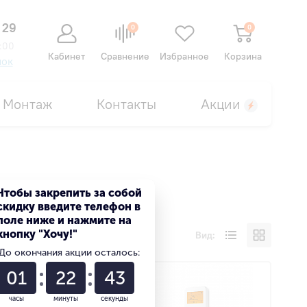
 29
0
0
:00
Кабинет
Сравнение
Избранное
Корзина
нок
Монтаж
Контакты
Акции
Чтобы закрепить за собой
скидку введите телефон в
поле ниже и нажмите на
кнопку "Хочу!"
Вид:
До окончания акции осталось:
01
22
43
часы
минуты
секунды