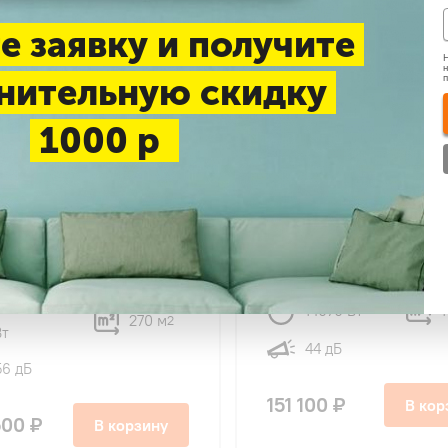
е заявку и получите
Н
н
нительную скидку
1000 р
4.9
49
50
TFU-90HRA/TOU-90HSA
TCL TFH-48HRA/TOH-48
ный кондиционер
колонный кондиционер
26000
14070 Вт
1
270 м
2
Вт
44 дБ
56 дБ
151 100 ₽
В кор
500 ₽
В корзину