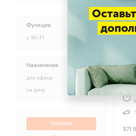
Оставьт
Функции
допол
с WI-FI
(3)
4.8
Назначение
TCL 
колон
для офиса
(3)
на дачу
(3)
371 