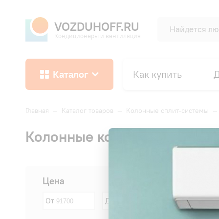
VOZDUHOFF.RU
Кондиционеры и вентиляция
Каталог
Как купить
Д
Главная
—
Каталог товаров
—
Колонные сплит-системы
Колонные кондиционеры TC
Сначала:
Цена
От
До