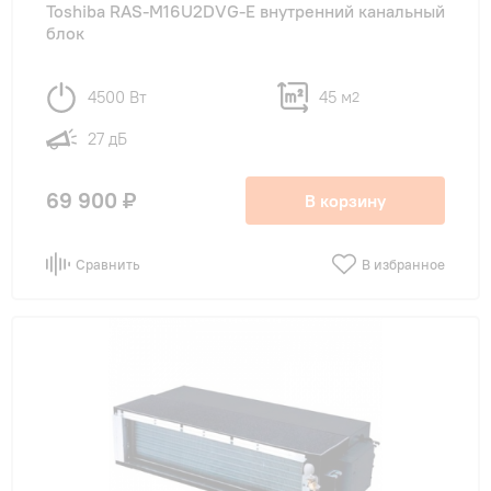
Toshiba RAS-M16U2DVG-E внутренний канальный
блок
4500 Вт
45 м
2
27 дБ
69 900 ₽
В корзину
Сравнить
В избранное