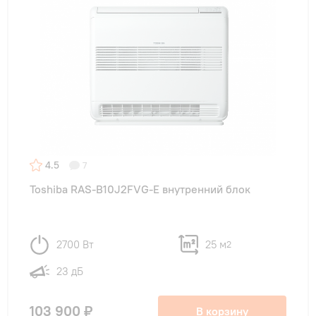
4.5
7
Toshiba RAS-B10J2FVG-E внутренний блок
2700 Вт
25 м
2
23 дБ
103 900 ₽
В корзину