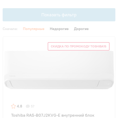
Гарантия и сервис
Показать фильтр
Монтаж
Сначала:
Популярные
Недорогие
Дорогие
Контакты
Цена
СКИДКА ПО ПРОМОКОДУ TOSHIBA15
От
До
Акции
Тип внутреннего блока
канальные
(6)
консольные
(3)
4.8
57
настенные
(16)
Toshiba RAS-B07J2KVG-E внутренний блок