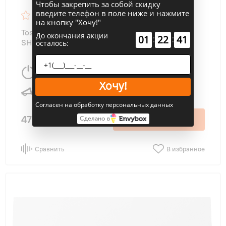
Чтобы закрепить за собой скидку
введите телефон в поле ниже и нажмите
4.8
13
на кнопку "Хочу!"
Toshiba RAS-B10G3KVSG-E внутренний блок
До окончания акции
:
:
01
22
39
SHORAI EDGE
осталось:
2700 Вт
25 м
2
Хочу!
19 дБ
Согласен на обработку персональных данных
47 000 ₽
В корзину
Сделано в
Сравнить
В избранное