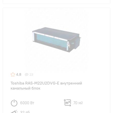
4.8
23
Toshiba RAS-M22U2DVG-E внутренний
канальный блок
6000 Вт
70 м
2
32 дБ