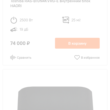
Toshiba RAS-B10N4KVRG-E внутренний блок
HAORI
2500 Вт
25 м
2
19 дБ
74 000 ₽
В корзину
Сравнить
В избранное