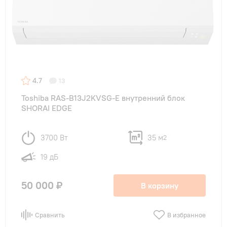
4.7
13
Toshiba RAS-B13J2KVSG-E внутренний блок
SHORAI EDGE
3700 Вт
35 м
2
19 дБ
50 000 ₽
В корзину
Сравнить
В избранное