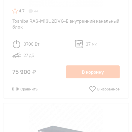
4.7
44
Toshiba RAS-M13U2DVG-E внутренний канальный
блок
3700 Вт
37 м
2
27 дБ
75 900 ₽
В корзину
Сравнить
В избранное