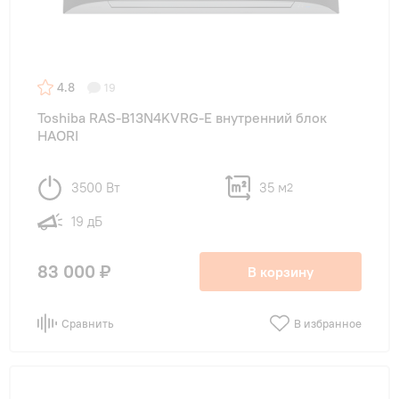
4.8
19
Toshiba RAS-B13N4KVRG-E внутренний блок
HAORI
3500 Вт
35 м
2
19 дБ
83 000 ₽
В корзину
Сравнить
В избранное