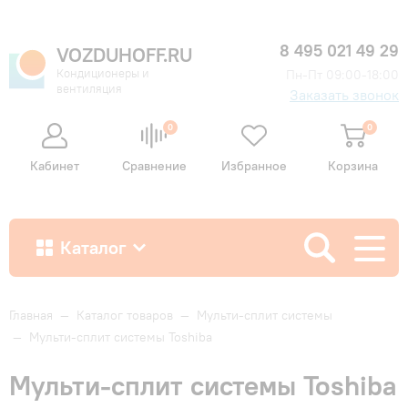
8 495 021 49 29
VOZDUHOFF.RU
Кондиционеры и
Пн-Пт 09:00-18:00
вентиляция
Заказать звонок
0
0
Кабинет
Сравнение
Избранное
Корзина
Каталог
Как купить
Главная
—
Каталог товаров
—
Мульти-сплит системы
—
Мульти-сплит системы Toshiba
Доставка и оплата
Мульти-сплит системы Toshiba