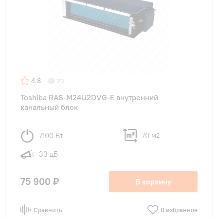
4.8
23
Toshiba RAS-M24U2DVG-E внутренний
канальный блок
7100 Вт
70 м
2
33 дБ
75 900 ₽
В корзину
Сравнить
В избранное