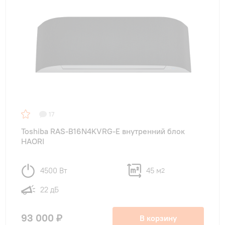
17
Toshiba RAS-B16N4KVRG-E внутренний блок
HAORI
4500 Вт
45 м
2
22 дБ
93 000 ₽
В корзину