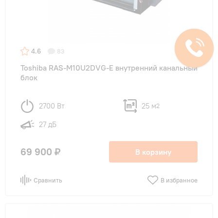
4.6
83
Toshiba RAS-M10U2DVG-E внутренний канальный
блок
2700 Вт
25 м
2
27 дБ
69 900 ₽
В корзину
Сравнить
В избранное