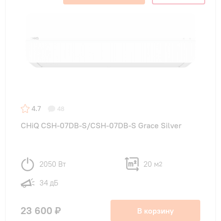
4.7
48
CHiQ CSH-07DB-S/CSH-07DB-S Grace Silver
2050 Вт
20 м
2
34 дБ
23 600 ₽
В корзину