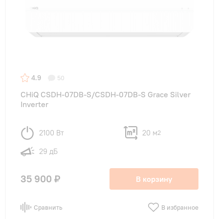
4.9
50
CHiQ CSDH-07DB-S/CSDH-07DB-S Grace Silver
Inverter
2100 Вт
20 м
2
29 дБ
35 900 ₽
В корзину
Сравнить
В избранное