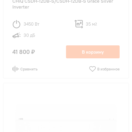
CHiQ CSDH-12DB-S/CSDH-12DB-S Grace Silver
Inverter
3450 Вт
35 м
2
30 дБ
41 800 ₽
В корзину
Сравнить
В избранное