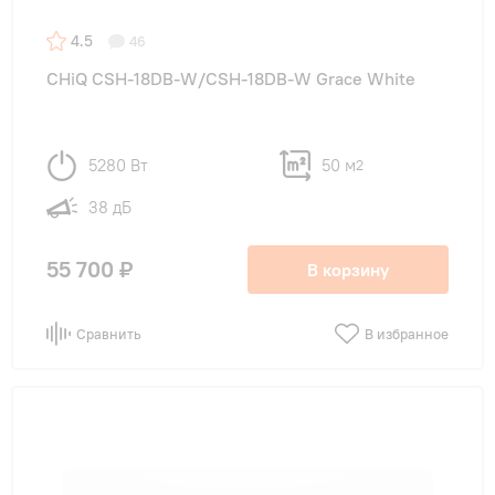
4.5
46
CHiQ CSH-18DB-W/CSH-18DB-W Grace White
5280 Вт
50 м
2
38 дБ
55 700 ₽
В корзину
Сравнить
В избранное