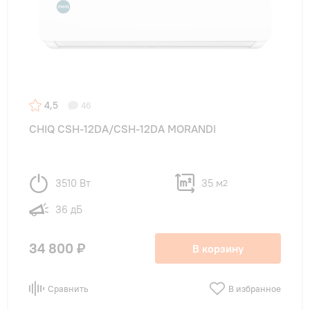
4,5
46
CHIQ CSH-12DA/CSH-12DA MORANDI
3510 Вт
35 м
2
36 дБ
34 800 ₽
В корзину
Сравнить
В избранное