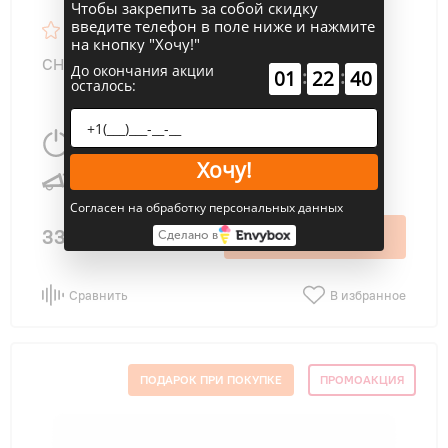
Чтобы закрепить за собой скидку
введите телефон в поле ниже и нажмите
4,7
47
на кнопку "Хочу!"
CHiQ CSH-12DB-S/CSH-12DB-S Grace Silver
До окончания акции
:
:
01
22
39
осталось:
3510 Вт
35 м
2
Хочу!
36 дБ
Согласен на обработку персональных данных
33 700 ₽
В корзину
Сделано в
Сравнить
В избранное
ПОДАРОК ПРИ ПОКУПКЕ
ПРОМОАКЦИЯ