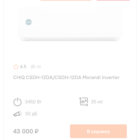
4.5
46
CHiQ CSDH-12DA/CSDH-12DA Morandi Inverter
3450 Вт
35 м
2
30 дБ
43 000 ₽
В корзину