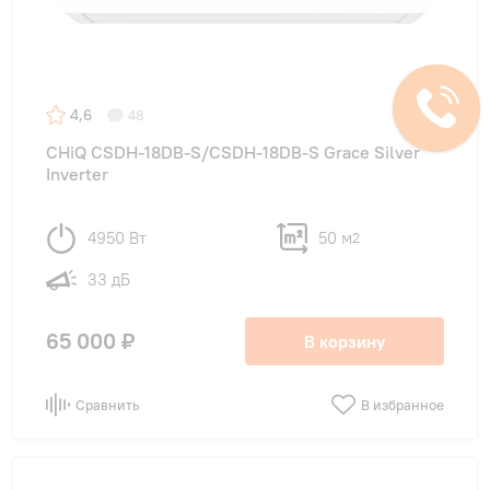
4,6
48
CHiQ CSDH-18DB-S/CSDH-18DB-S Grace Silver
Inverter
4950 Вт
50 м
2
33 дБ
65 000 ₽
В корзину
Сравнить
В избранное