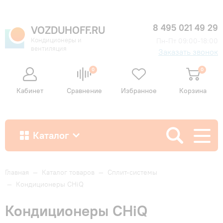
8 495 021 49 29
VOZDUHOFF.RU
Кондиционеры и
Пн-Пт 09:00-18:00
вентиляция
Заказать звонок
0
0
Кабинет
Сравнение
Избранное
Корзина
Каталог
Как купить
Главная
—
Каталог товаров
—
Сплит-системы
—
Кондиционеры CHiQ
Доставка и оплата
Кондиционеры CHiQ