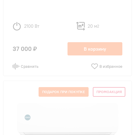
до 54 м²
(6)
до 70 м²
(6)
2100 Вт
20 м
2
Тип внутреннего блока
37 000 ₽
В корзину
настенные
(30)
Сравнить
В избранное
Цвет внутреннего блока
ПОДАРОК ПРИ ПОКУПКЕ
ПРОМОАКЦИЯ
Белый
(20)
Функции