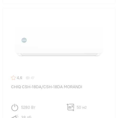
4,6
47
CHIQ CSH-18DA/CSH-18DA MORANDI
5280 Вт
50 м
2
38 дБ