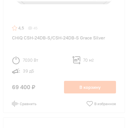
4,5
45
CHiQ CSH-24DB-S/CSH-24DB-S Grace Silver
7030 Вт
70 м
2
39 дБ
69 400 ₽
В корзину
Сравнить
В избранное