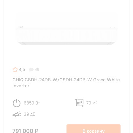
4,5
45
CHiQ CSDH-24DB-W/CSDH-24DB-W Grace White
Inverter
6850 Вт
70 м
2
39 дБ
791 000 ₽
В корзину