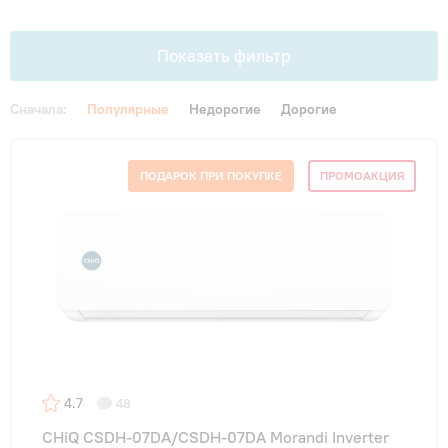
Гарантия и сервис
Показать фильтр
Монтаж
Сначала:
Популярные
Недорогие
Дорогие
Контакты
Цена
ПОДАРОК ПРИ ПОКУПКЕ
ПРОМОАКЦИЯ
От
До
Акции
Площадь, м2
до 20 м²
(5)
до 25 м²
(6)
4.7
48
до 35 м²
(6)
CHiQ CSDH-07DA/CSDH-07DA Morandi Inverter