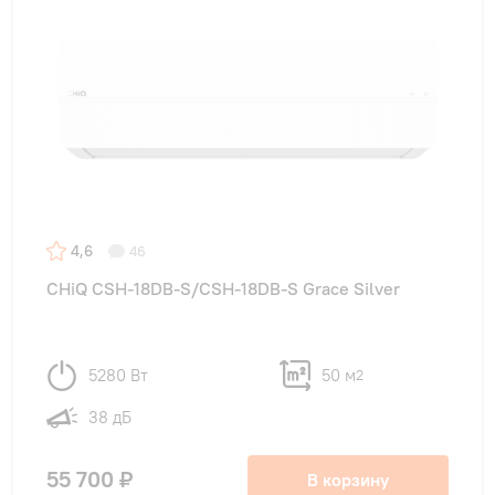
4,6
46
CHiQ CSH-18DB-S/CSH-18DB-S Grace Silver
5280 Вт
50 м
2
38 дБ
55 700 ₽
В корзину