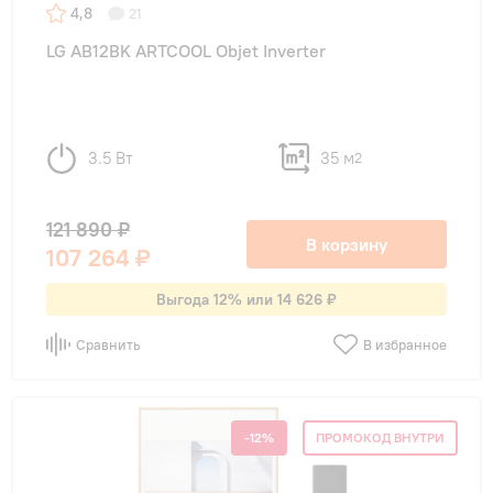
4,8
21
LG AB12BK ARTCOOL Objet Inverter
3.5 Вт
35 м
2
121 890 ₽
В корзину
107 264 ₽
Выгода 12% или 14 626 ₽
Сравнить
В избранное
-12%
ПРОМОКОД ВНУТРИ