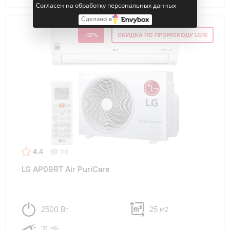
Согласен на обработку персональных данных
Сделано в
-12%
СКИДКА ПО ПРОМОКОДУ LG10
4.4
39
LG AP09RT Air PuriCare
2500 Вт
25 м
2
21 дБ