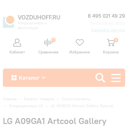
8 495 021 49 29
VOZDUHOFF.RU
Кондиционеры и
Пн-Пт 09:00-18:00
вентиляция
Заказать звонок
0
0
Кабинет
Сравнение
Избранное
Корзина
Каталог
Как купить
Главная
—
Каталог товаров
—
Сплит-системы
—
Кондиционеры LG
—
LG A09GA1 Artcool Gallery Special
Доставка и оплата
LG A09GA1 Artcool Gallery