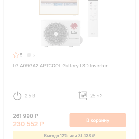
5
6
LG A09GA2 ARTCOOL Gallery LSD Inverter
2.5 Вт
25 м
2
261 990 ₽
В корзину
230 552 ₽
Выгода 12% или 31 438 ₽