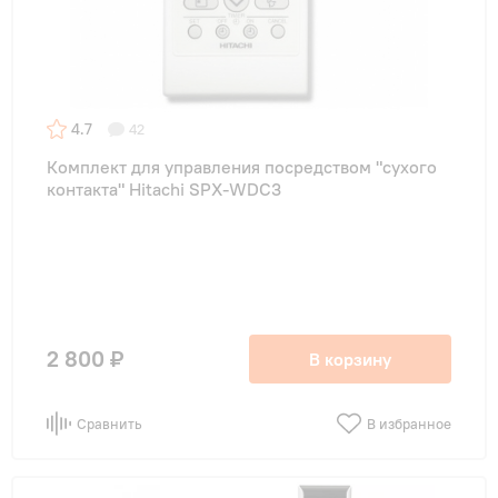
Назначение
в детскую
(1)
в спальню
(1)
4.7
42
для квартиры
(1)
Комплект для управления посредством "сухого
контакта" Hitachi SPX-WDC3
для офиса
(1)
для погреба
(1)
на дачу
(1)
2 800 ₽
В корзину
Сравнить
В избранное