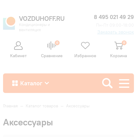
8 495 021 49 29
VOZDUHOFF.RU
Кондиционеры и
Пн-Пт 09:00-18:00
вентиляция
Заказать звонок
0
0
Кабинет
Сравнение
Избранное
Корзина
Каталог
Как купить
Главная
—
Каталог товаров
—
Аксессуары
Аксессуары
Доставка и оплата