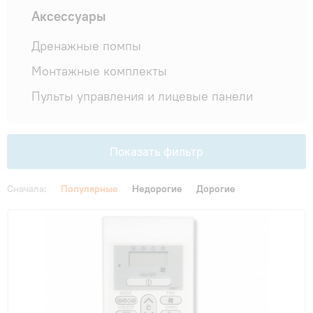
Гарантия и сервис
Аксессуары
Дренажные помпы
Монтаж
Монтажные комплекты
Пульты управления и лицевые панели
Контакты
Акции
Показать фильтр
Сначала:
Популярные
Недорогие
Дорогие
Цена
От
До