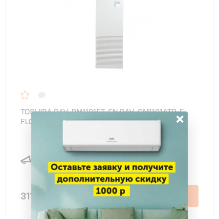
TOSHIBA RAV-RM1101FT-EN RAV-GM1101ATP-E
×
FLOOR STANDING
41 дБ
311 500 ₽
В корзину