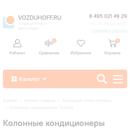
8 495 021 49 29
VOZDUHOFF.RU
Кондиционеры и
Пн-Пт 09:00-18:00
вентиляция
Заказать звонок
0
0
Кабинет
Сравнение
Избранное
Корзина
Каталог
Как купить
Главная
—
Каталог товаров
—
Колонные сплит-системы
—
Колонные кондиционеры Toshiba
Доставка и оплата
Колонные кондиционеры