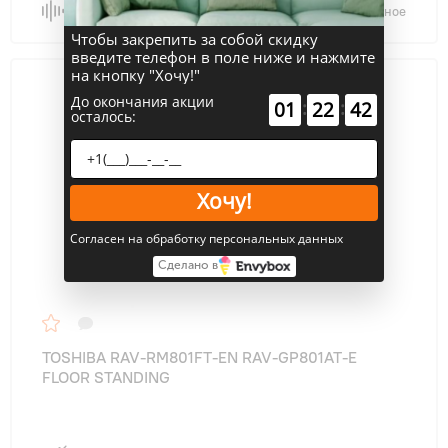
Сравнить
В избранное
Чтобы закрепить за собой скидку
введите телефон в поле ниже и нажмите
на кнопку "Хочу!"
До окончания акции
:
:
01
22
41
осталось:
Хочу!
Согласен на обработку персональных данных
Сделано в
TOSHIBA RAV-RM801FT-EN RAV-GP801AT-E
FLOOR STANDING