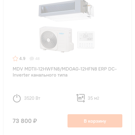
4.9
48
MDV MDTII-12HWFN8/MDOAG-12HFN8 ERP DC-
Inverter канального типа
3520 Вт
35 м
2
73 800 ₽
В корзину