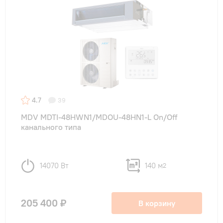
4.7
39
MDV MDTI-48HWN1/MDOU-48HN1-L On/Off
канального типа
14070 Вт
140 м
2
205 400 ₽
В корзину