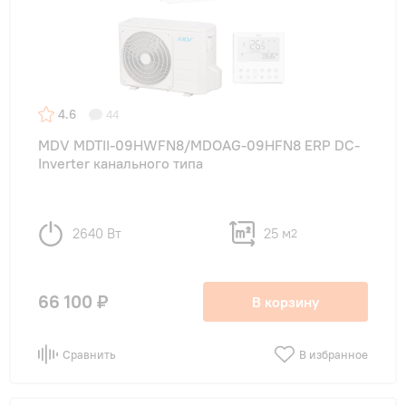
4.6
44
MDV MDTII-09HWFN8/MDOAG-09HFN8 ERP DC-
Inverter канального типа
2640 Вт
25 м
2
66 100 ₽
В корзину
Сравнить
В избранное