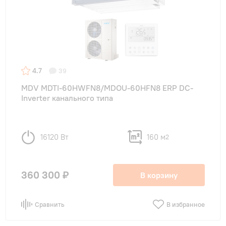
4.7
39
MDV MDTI-60HWFN8/MDOU-60HFN8 ERP DC-
Inverter канального типа
16120 Вт
160 м
2
360 300 ₽
В корзину
Сравнить
В избранное