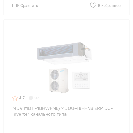
Сравнить
В избранное
4.7
37
MDV MDTI-48HWFN8/MDOU-48HFN8 ERP DC-
Inverter канального типа