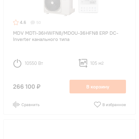
4.6
50
MDV MDTI-36HWFN8/MDOU-36HFN8 ERP DC-
Inverter канального типа
10550 Вт
105 м
2
266 100 ₽
В корзину
Сравнить
В избранное