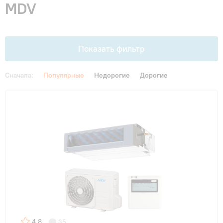
MDV
Гарантия и сервис
Монтаж
Показать фильтр
Контакты
Сначала:
Популярные
Недорогие
Дорогие
Цена
Акции
От
До
Функции
Инверторные
(11)
с WI-FI
(14)
4.8
35