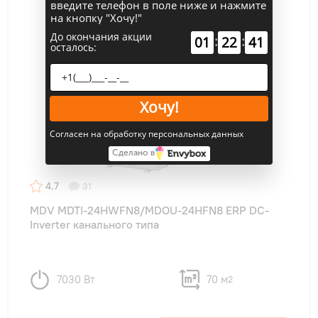
введите телефон в поле ниже и нажмите
на кнопку "Хочу!"
До окончания акции
:
:
01
22
40
осталось:
Хочу!
Согласен на обработку персональных данных
Сделано в
4.7
31
MDV MDTI-24HWFN8/MDOU-24HFN8 ERP DC-
Inverter канального типа
7030 Вт
70 м
2