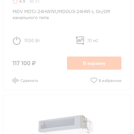
4.9
32
MDV MDTJ-24HWN1/MDOU3-24HN1-L On/Off
канального типа
7030 Вт
70 м
2
117 100 ₽
В корзину
Сравнить
В избранное