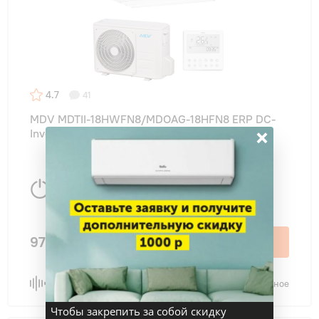
4.7
41
MDV MDTII-18HWFN8/MDOAG-18HFN8 ERP DC-
×
Inverter канального типа
5280 Вт
50 м
2
97 800 ₽
В корзину
Сравнить
В избранное
Чтобы закрепить за собой скидку