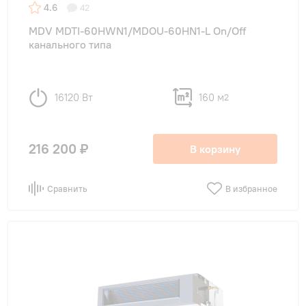
4.6
42
MDV MDTI-60HWN1/MDOU-60HN1-L On/Off
канального типа
16120 Вт
160 м
2
216 200 ₽
В корзину
Сравнить
В избранное