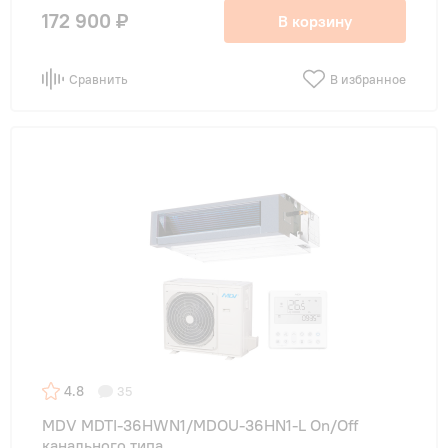
172 900 ₽
В корзину
Сравнить
В избранное
4.8
35
MDV MDTI-36HWN1/MDOU-36HN1-L On/Off
канального типа