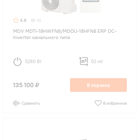
4.8
49
MDV MDTI-18HWFN8/MDOU-18HFN8 ERP DC-
Inverter канального типа
5280 Вт
50 м
2
135 100 ₽
В корзину
Сравнить
В избранное