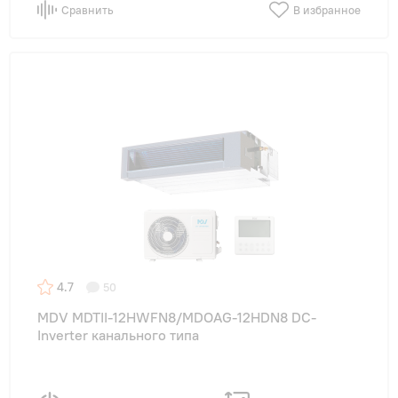
Сравнить
В избранное
4.7
50
MDV MDTII-12HWFN8/MDOAG-12HDN8 DC-
Inverter канального типа