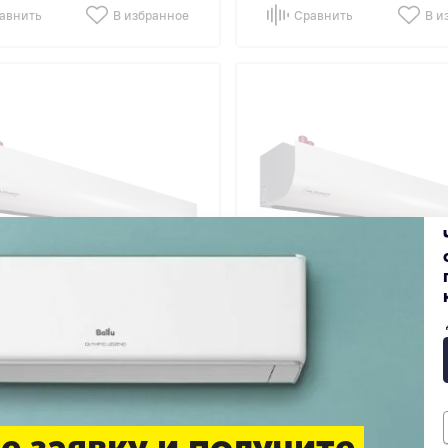
авнить
В избранное
Сравнить
В и
4.6
82
50
вая завеса Kalashnikov
Тепловая завеса Kalashn
C20W30-11
KVС-C15W20-11
е заявку и получите