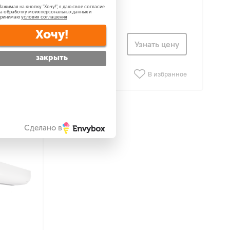
ажимая на кнопку "
Хочу!
", я даю свое согласие
а обработку моих персональных данных и
принимаю
условия соглашения
Хочу!
 цену
Узнать цену
закрыть
збранное
Сравнить
В избранное
Сделано в