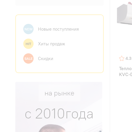
Новые поступления
NEW
Хиты продаж
HIT
Скидки
4.3
SALE
Тепло
KVC-