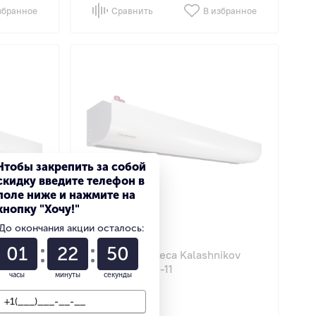
збранное
Сравнить
В избранное
Чтобы закрепить за собой
скидку введите телефон в
поле ниже и нажмите на
кнопку "Хочу!"
До окончания акции осталось:
4.9
56
01
22
49
ikov
Тепловая завеса Kalashnikov
KVС-C10W12-11
часы
минуты
секунды