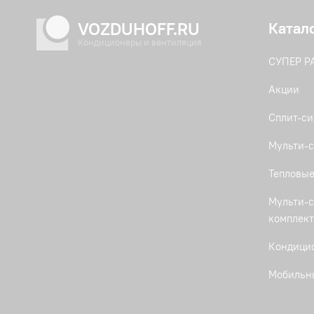
VOZDUHOFF.RU
Катал
Кондиционеры и вентиляция
СУПЕР 
Акции
Сплит-с
Мульти-с
Тепловые
Мульти-с
комплек
Кондици
Мобильн
Кассетны