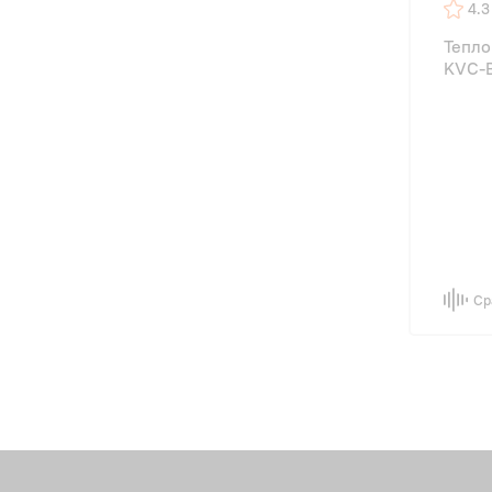
4.3
Тепло
KVС-B
Ср