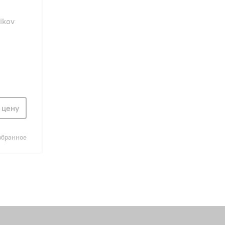
ikov
 цену
збранное