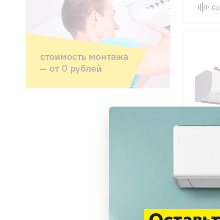
Ср
4.4
Тепло
KVС-
Оставьт