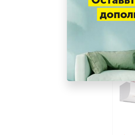
допол
Ср