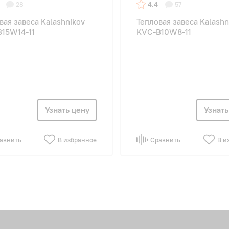
4.4
28
57
вая завеса Kalashnikov
Тепловая завеса Kalashn
15W14-11
KVС-B10W8-11
Узнать цену
Узнать
авнить
В избранное
Сравнить
В и