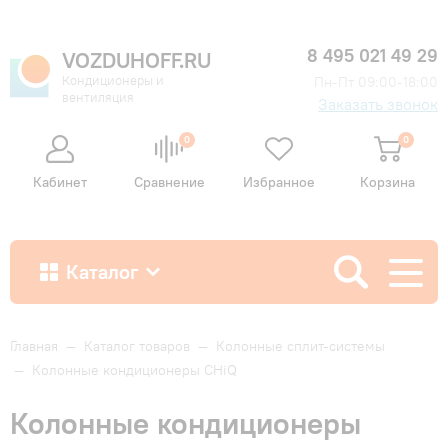
8 495 021 49 29
VOZDUHOFF.RU
Кондиционеры и
Пн-Пт 09:00-18:00
вентиляция
Заказать звонок
0
0
Кабинет
Сравнение
Избранное
Корзина
Каталог
Как купить
Главная
—
Каталог товаров
—
Колонные сплит-системы
—
Колонные кондиционеры CHiQ
Доставка и оплата
Колонные кондиционеры