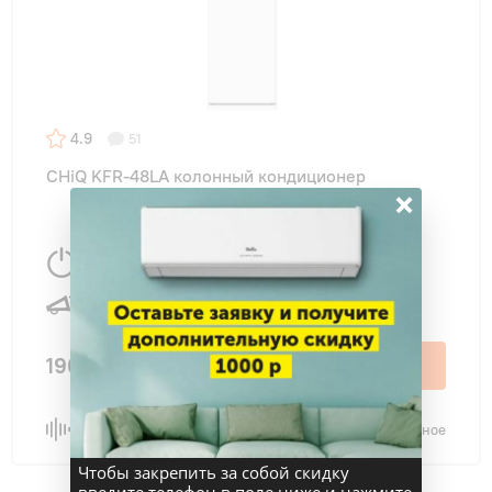
4.9
51
CHiQ KFR-48LA колонный кондиционер
×
14000 Вт
90 м
2
53 дБ
190 000 ₽
В корзину
Сравнить
В избранное
Чтобы закрепить за собой скидку
введите телефон в поле ниже и нажмите