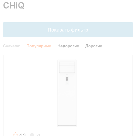
CHiQ
Гарантия и сервис
Монтаж
Показать фильтр
Контакты
Сначала:
Популярные
Недорогие
Дорогие
Цена
Акции
От
До
Функции
с WI-FI
(2)
4,9
50