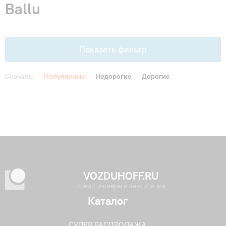
Ballu
Гарантия и сервис
Монтаж
Показать фильтр
Контакты
Сначала:
Популярные
Недорогие
Дорогие
Акции
VOZDUHOFF.RU
Кондиционеры и вентиляция
Каталог
СУПЕР РАСПРОДАЖА