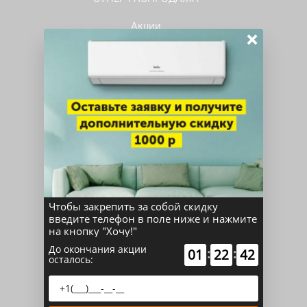
Акции
×
Сплит-системы
Мульти-сплит системы
Тепловые насосы
Мульти-сплит системы комплекты
Кондиционеры для серверных
Мобильные кондиционеры
Чтобы закрепить за собой скидку
Кассетные сплит-системы
введите телефон в поле ниже и нажмите
на кнопку "Хочу!"
Канальные сплит-системы
До окончания акции
:
:
01
22
42
осталось:
Потолочные сплит-системы
Колонные сплит-системы