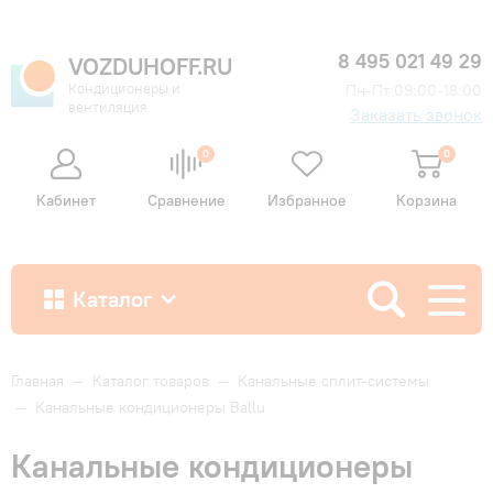
8 495 021 49 29
VOZDUHOFF.RU
Кондиционеры и
Пн-Пт 09:00-18:00
вентиляция
Заказать звонок
0
0
Кабинет
Сравнение
Избранное
Корзина
Каталог
Как купить
Главная
—
Каталог товаров
—
Канальные сплит-системы
—
Канальные кондиционеры Ballu
Доставка и оплата
Канальные кондиционеры