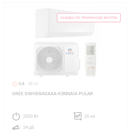
СКИДКА ПО ПРОМОКОДУ ВНУТРИ
4,8
44
GREE GWH09AGAXA-K3NNA1A PULAR
2550 Вт
25 м
2
24 дБ