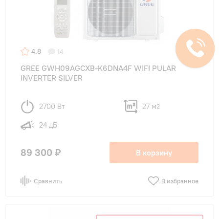
4.8
14
GREE GWH09AGCXB-K6DNA4F WIFI PULAR
INVERTER SILVER
2700 Вт
27 м
2
24 дБ
89 300 ₽
В корзину
Сравнить
В избранное