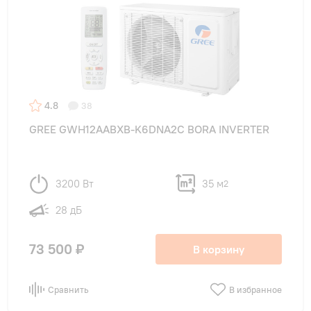
4.8
38
GREE GWH12AABXB-K6DNA2C BORA INVERTER
3200 Вт
35 м
2
28 дБ
73 500 ₽
В корзину
Сравнить
В избранное