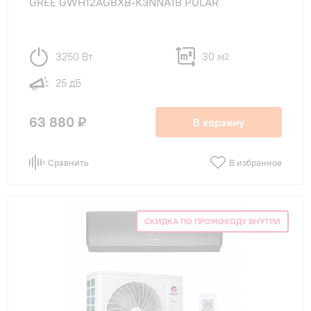
GREE GWH12AGBXB-K3NNA1B PULAR
3250 Вт
30 м
2
25 дБ
63 880 ₽
В корзину
Сравнить
В избранное
СКИДКА ПО ПРОМОКОДУ ВНУТРИ