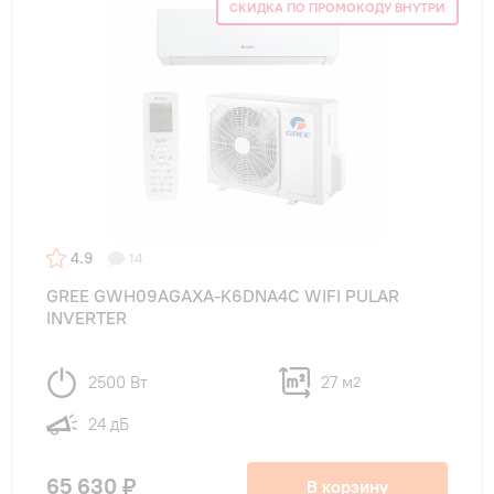
СКИДКА ПО ПРОМОКОДУ ВНУТРИ
4.9
14
GREE GWH09AGAXA-K6DNA4C WIFI PULAR
INVERTER
2500 Вт
27 м
2
24 дБ
65 630 ₽
В корзину