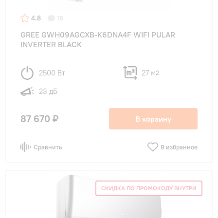
4.8
16
GREE GWH09AGCXB-K6DNA4F WIFI PULAR
INVERTER BLACK
2500 Вт
27 м
2
23 дБ
87 670 ₽
В корзину
Сравнить
В избранное
СКИДКА ПО ПРОМОКОДУ ВНУТРИ