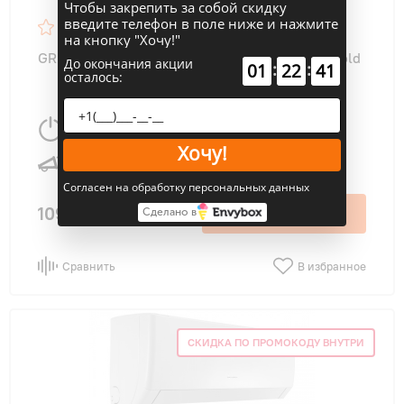
Чтобы закрепить за собой скидку
введите телефон в поле ниже и нажмите
на кнопку "Хочу!"
GREE GWH12AVCXD-K6DNA1A AIRY Inverter Gold
До окончания акции
:
:
01
22
40
осталось:
3500 Вт
35 м
2
Хочу!
25 дБ
Согласен на обработку персональных данных
109 400 ₽
В корзину
Сделано в
Сравнить
В избранное
СКИДКА ПО ПРОМОКОДУ ВНУТРИ