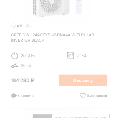
4.8
7
GREE GWH24AGEXF-K6DNA4A WIFI PULAR
INVERTER BLACK
2500 Вт
72 м
2
26 дБ
184 280 ₽
В корзину
Сравнить
В избранное
СКИДКА ПО ПРОМОКОДУ ВНУТРИ