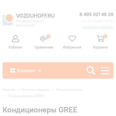
8 495 021 49 29
VOZDUHOFF.RU
Кондиционеры и
Пн-Пт 09:00-18:00
вентиляция
Заказать звонок
0
0
Кабинет
Сравнение
Избранное
Корзина
Каталог
Как купить
Главная
—
Каталог товаров
—
Сплит-системы
—
Кондиционеры GREE
Доставка и оплата
Кондиционеры GREE