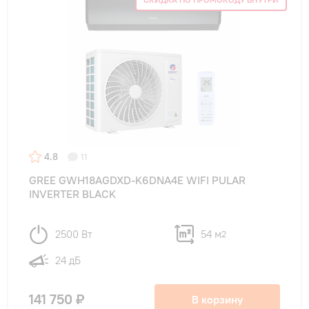
4.8
11
GREE GWH18AGDXD-K6DNA4E WIFI PULAR
INVERTER BLACK
2500 Вт
54 м
2
24 дБ
141 750 ₽
В корзину