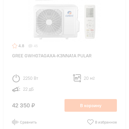
4.8
45
GREE GWH07AGAXA-K3NNA1A PULAR
2250 Вт
20 м
2
22 дБ
42 350 ₽
В корзину
Сравнить
В избранное