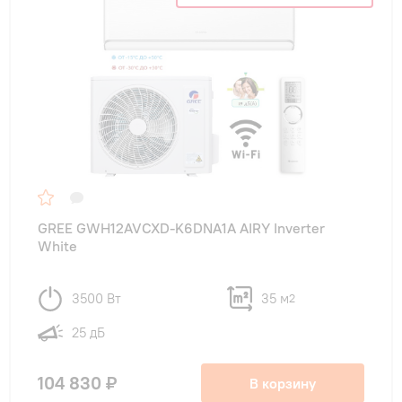
GREE GWH12AVCXD-K6DNA1A AIRY Inverter
White
3500 Вт
35 м
2
25 дБ
104 830 ₽
В корзину