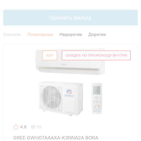
Гарантия и сервис
Показать фильтр
Монтаж
Сначала:
Популярные
Недорогие
Дорогие
Контакты
Цена
ХИТ
СКИДКА ПО ПРОМОКОДУ ВНУТРИ
От
До
Акции
Площадь, м2
до 20 м²
(3)
до 25 м²
(8)
4.8
25
до 30 м²
(6)
GREE GWH07AAAXA-K3NNA2A BORA