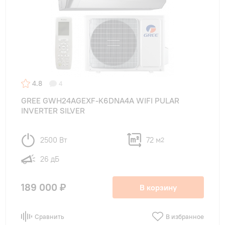
4.8
4
GREE GWH24AGEXF-K6DNA4A WIFI PULAR
INVERTER SILVER
2500 Вт
72 м
2
26 дБ
189 000 ₽
В корзину
Сравнить
В избранное