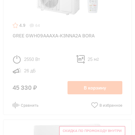
Цвет внутреннего блока
Белый
(35)
4.9
64
Золотистый
(8)
GREE GWH09AAAXA-K3NNA2A BORA
Серый
(1)
Черный
(12)
2550 Вт
25 м
2
26 дБ
Функции
45 330 ₽
В корзину
Инверторные
(43)
Сравнить
В избранное
с WI-FI
(34)
с WI-FI опционально
(3)
СКИДКА ПО ПРОМОКОДУ ВНУТРИ
с Ионизатором воздуха
(12)