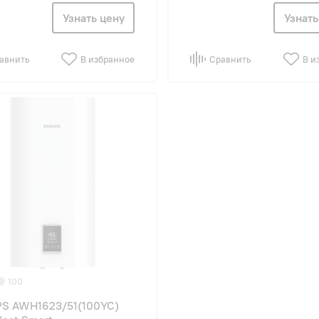
Узнать цену
Узнать
авнить
В избранное
Сравнить
В и
100
PS AWH1623/51(100YC)