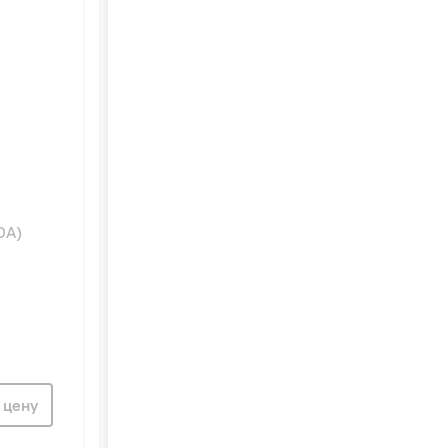
100
DA)
PHILIPS AWH1602/51(80DA)
UltraHeat Round
водонагреватель
 цену
Узнать цену