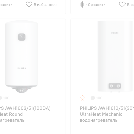
авнить
В избранное
Сравнить
В и
100
100
PS AWH1603/51(100DA)
PHILIPS AWH1610/51(30
Heat Round
UltraHeat Mechanic
агреватель
водонагреватель