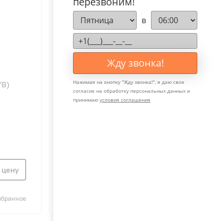
перезвоним!
в
Жду звонка!
100
Нажимая на кнопку "
Жду звонка!
", я даю свое
YB)
PHILIPS AWH1618/51(100YB)
согласие на обработку персональных данных и
UltraHeat
принимаю
условия соглашения
Digitalводонагреватель
 цену
Узнать цену
збранное
Сравнить
В избранное