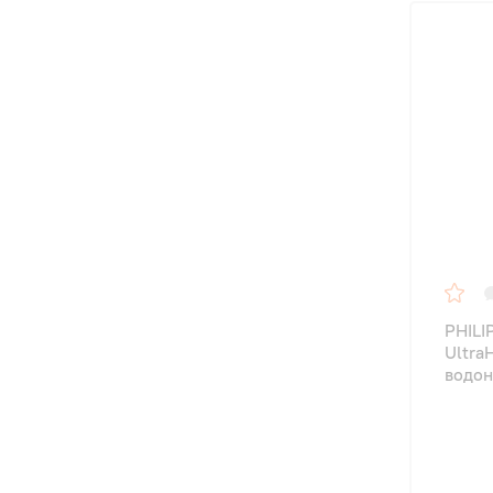
PHILI
Ultra
водон