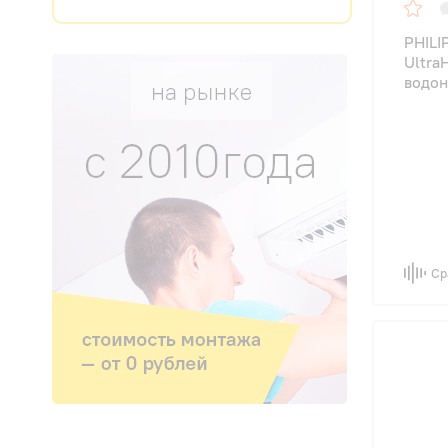
PHILI
Ultra
водон
Ср