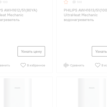
100
100
PS AWH1612/51(80YA)
PHILIPS AWH1613/51(10
Heat Mechanic
UltraHeat Mechanic
агреватель
водонагреватель
Узнать цену
Узнать
авнить
В избранное
Сравнить
В и