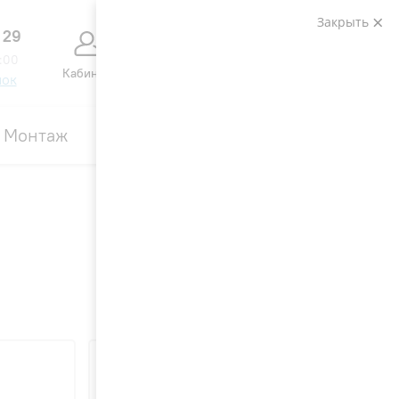
Закрыть
 29
0
0
:00
Кабинет
Сравнение
Избранное
Корзина
нок
Монтаж
Контакты
Акции
Вид: