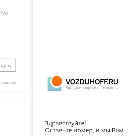
100
0YA)
PHILIPS AWH1615/51(30YB)
UltraHeat Digital
водонагреватель
 цену
Узнать цену
збранное
Сравнить
В избранное
Здравствуйте!
Оставьте номер, и мы Вам