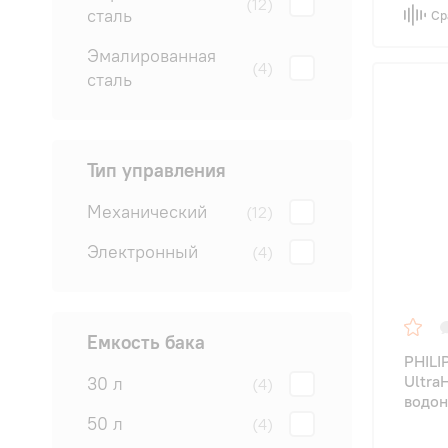
(12)
сталь
Ср
Эмалированная
(4)
сталь
Тип управления
Механический
(12)
Электронный
(4)
Емкость бака
PHILI
Ultra
30 л
(4)
водон
50 л
(4)