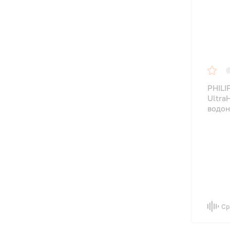
PHILI
UltraH
водон
Ср