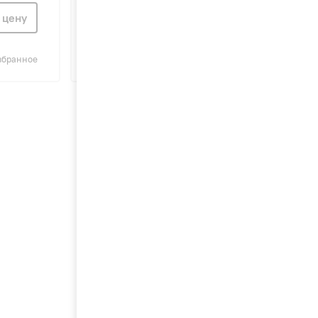
 цену
Узнать цену
збранное
Сравнить
В избранное