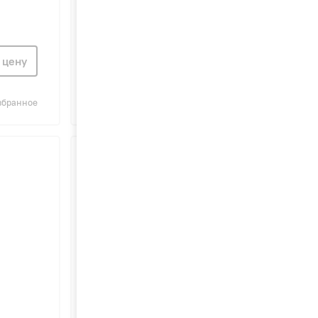
 цену
Узнать цену
збранное
Сравнить
В избранное