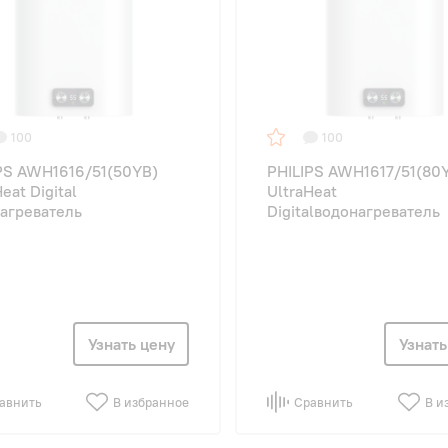
100
100
PS AWH1616/51(50YB)
PHILIPS AWH1617/51(80
eat Digital
UltraHeat
агреватель
Digitalводонагреватель
Узнать цену
Узнать
авнить
В избранное
Сравнить
В и