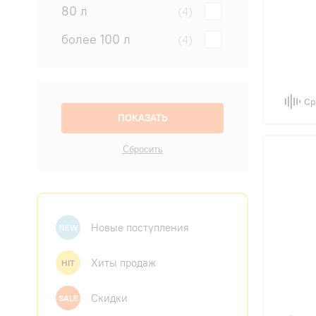
80 л
(4)
более 100 л
(4)
Ср
Новые поступления
NEW
Хиты продаж
HIT
Скидки
SALE