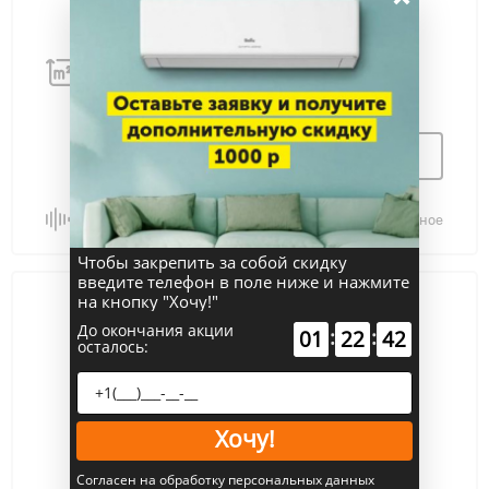
85 м
35 дБ
2
Узнать цену
Сравнить
В избранное
Чтобы закрепить за собой скидку
введите телефон в поле ниже и нажмите
на кнопку "Хочу!"
До окончания акции
:
:
01
22
42
осталось:
Хочу!
Согласен на обработку персональных данных