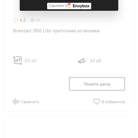
Сделано в
4.2
49
Breezart 350 Lite приточная установка
60 м
34 дБ
2
Узнать цену
Сравнить
В избранное