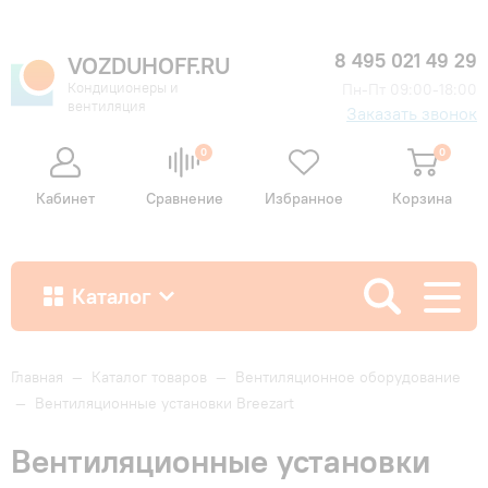
8 495 021 49 29
VOZDUHOFF.RU
Кондиционеры и
Пн-Пт 09:00-18:00
вентиляция
Заказать звонок
0
0
Кабинет
Сравнение
Избранное
Корзина
Каталог
Как купить
Главная
—
Каталог товаров
—
Вентиляционное оборудование
—
Вентиляционные установки Breezart
Доставка и оплата
Вентиляционные установки