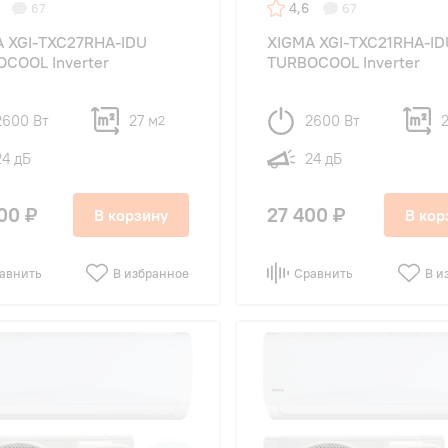
4,6
67
67
 XGI-TXC27RHA-IDU
XIGMA XGI-TXC21RHA-ID
COOL Inverter
TURBOCOOL Inverter
2600 Вт
27 м
2600 Вт
2
2
24 дБ
24 дБ
00 ₽
27 400 ₽
В корзину
В кор
авнить
В избранное
Сравнить
В и