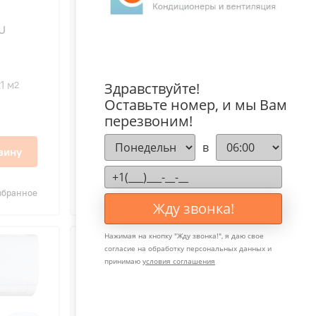
4.8
67
U
XIGMA XG-JP70RHA JETPRO
1 м
2600 Вт
72 м
Здравствуйте!
2
2
Оставьте номер, и мы Вам
32 дБ
перезвоним!
в
66 400 ₽
зину
В корзину
збранное
Сравнить
В избранное
Жду звонка!
Нажимая на кнопку "
Жду звонка!
", я даю свое
согласие на обработку персональных данных и
принимаю
условия соглашения