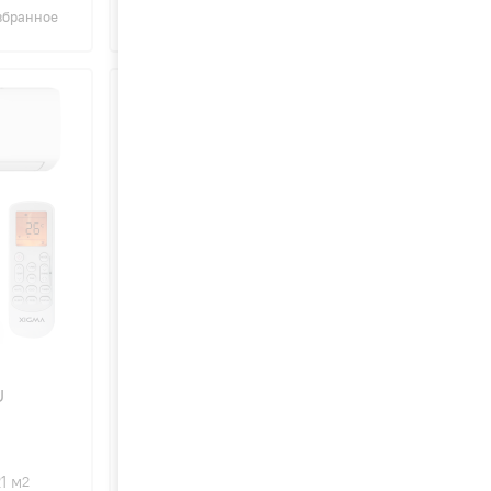
збранное
Сравнить
В избранное
4.6
67
U
XIGMA XGI-TXC35RHA-IDU
TURBOCOOL Inverter
1 м
2600 Вт
36 м
2
2