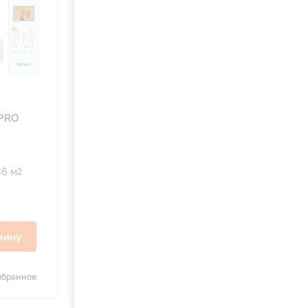
4.8
67
TPRO
XIGMA XG-JP27RHA JETPRO
36 м
2600 Вт
27 м
2
2
22 дБ
23 000 ₽
зину
В корзину
збранное
Сравнить
В избранное