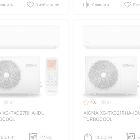
авнить
В избранное
Сравнить
В и
4.6
67
67
A XG-TXC27RHA-IDU
XIGMA XG-TXC21RHA-ID
OCOOL
TURBOCOOL
2600 Вт
27 м
2600 Вт
2
2