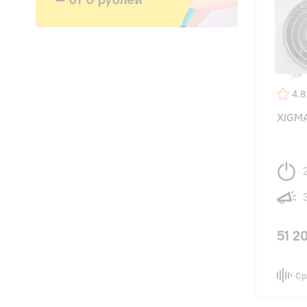
4.8
XIGM
51 2
Ср