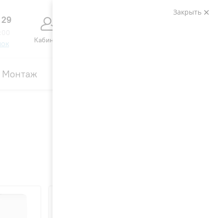
Закрыть
 29
0
0
:00
Кабинет
Сравнение
Избранное
Корзина
нок
Монтаж
Контакты
Акции
Вид: