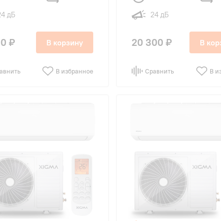
24 дБ
24 дБ
00 ₽
20 300 ₽
В корзину
В кор
авнить
В избранное
Сравнить
В и