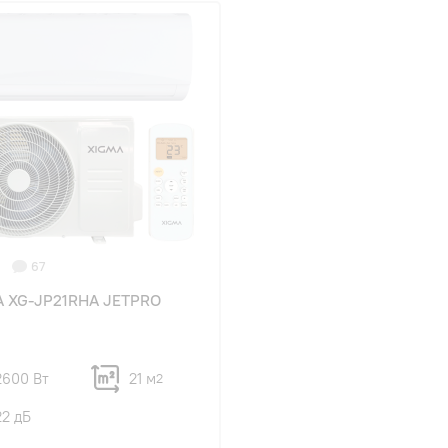
67
A XG-JP21RHA JETPRO
2600 Вт
21 м
2
22 дБ