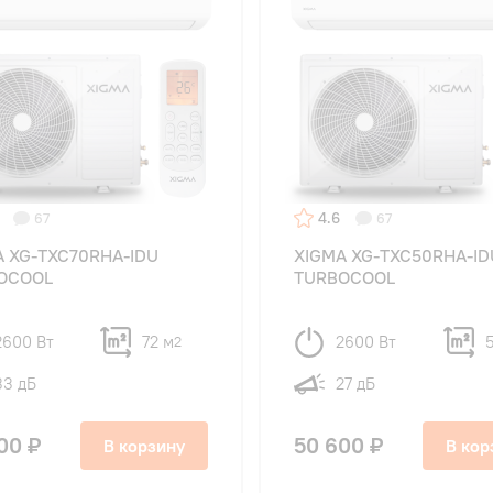
4.6
67
67
A XG-TXC70RHA-IDU
XIGMA XG-TXC50RHA-ID
OCOOL
TURBOCOOL
2600 Вт
72 м
2600 Вт
2
33 дБ
27 дБ
00 ₽
50 600 ₽
В корзину
В кор