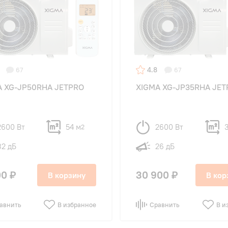
4.8
67
67
A XG-JP50RHA JETPRO
XIGMA XG-JP35RHA JE
2600 Вт
54 м
2600 Вт
2
32 дБ
26 дБ
00 ₽
30 900 ₽
В корзину
В кор
авнить
В избранное
Сравнить
В и