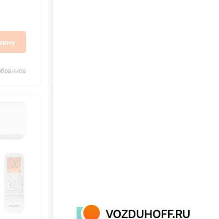
26 дБ
34 900 ₽
зину
В корзину
збранное
Сравнить
В избранное