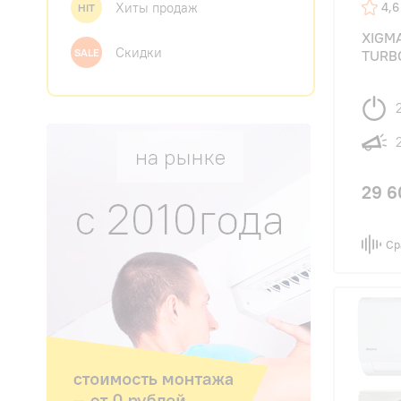
Хиты продаж
4,6
HIT
XIGMA
Скидки
SALE
TURBO
29 6
Ср