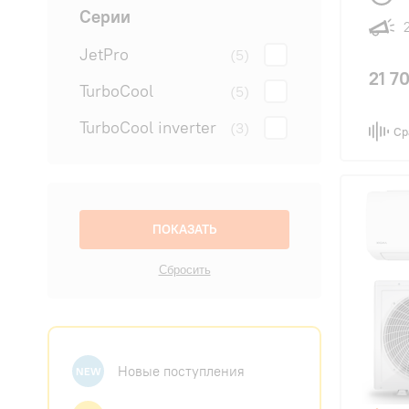
Серии
JetPro
(5)
21 7
TurboCool
(5)
TurboCool inverter
(3)
Ср
Новые поступления
NEW