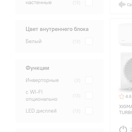
настенные
(13)
Ср
Цвет внутреннего блока
Белый
(13)
Функции
Инверторные
(3)
с WI-FI
(13)
4.6
опционально
XIGM
LED дисплей
(13)
TURB