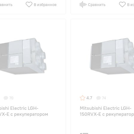
авнить
В избранное
Сравнить
В и
4.7
70
74
ishi Electric LGH-
Mitsubishi Electric LGH-
X-E с рекуператором
150RVX-E с рекуперато