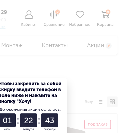
 29
0
0
:00
Кабинет
Сравнение
Избранное
Корзина
нок
Монтаж
Контакты
Акции
Чтобы закрепить за собой
скидку введите телефон в
поле ниже и нажмите на
кнопку "Хочу!"
Вид:
До окончания акции осталось:
01
22
42
ПОД ЗАКАЗ
часы
минуты
секунды