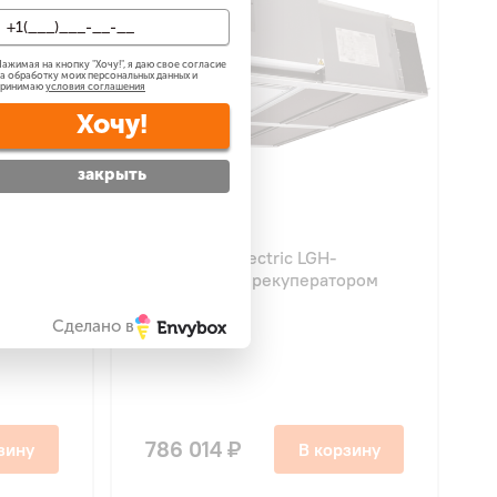
ажимая на кнопку "
Хочу!
", я даю свое согласие
а обработку моих персональных данных и
принимаю
условия соглашения
Хочу!
закрыть
4.7
30
Mitsubishi Electric LGH-
ором
150RVXT-E с рекуператором
Сделано в
786 014 ₽
зину
В корзину