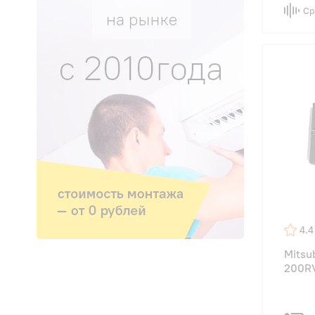
Ср
4.4
Mitsub
200RV