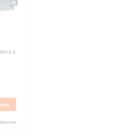
15RVX-E
зину
збранное