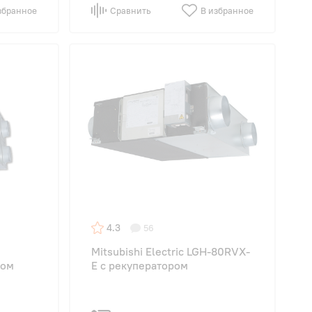
збранное
Сравнить
В избранное
4.3
56
Mitsubishi Electric LGH-80RVX-
ром
E с рекуператором