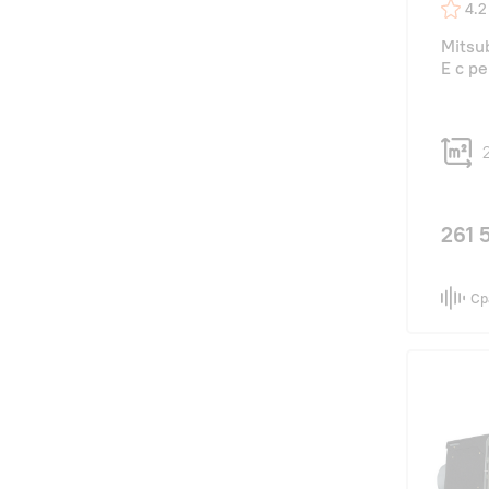
4.2
Mitsu
E с р
261 
Ср