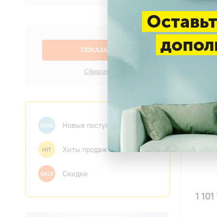
Оставьт
допол
4.6
Mitsub
250RV
Новые поступления
NEW
Хиты продаж
HIT
Скидки
SALE
1 101