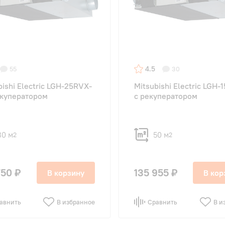
4.5
55
30
bishi Electric LGH-25RVX-
Mitsubishi Electric LGH-
екуператором
с рекуператором
80 м
50 м
2
2
750 ₽
135 955 ₽
В корзину
В кор
авнить
В избранное
Сравнить
В и