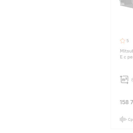
5
Mitsu
E с р
158 
Ср