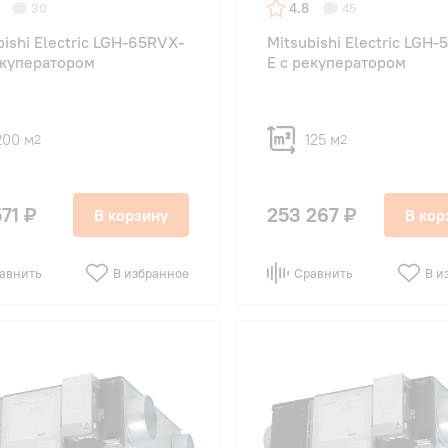
4.8
30
45
bishi Electric LGH-65RVX-
Mitsubishi Electric LGH
екуператором
E с рекуператором
200 м
125 м
2
2
571 ₽
253 267 ₽
В корзину
В кор
авнить
В избранное
Сравнить
В и