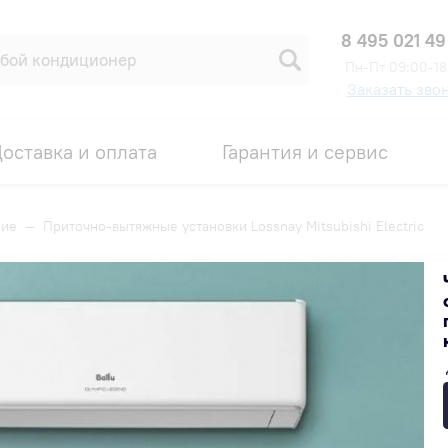
8 495 021 49
Пн-Пт 09:00-18
Заказать зво
оставка и оплата
Гарантия и сервис
ние
—
Приточно-вытяжные установки Lossnay Mitsubishi Electric
и Lossnay Mitsubishi Electric
Популярные
Недорогие
Дорогие