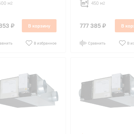
600 м
450 м
2
2
853 ₽
777 385 ₽
В корзину
В кор
авнить
В избранное
Сравнить
В и