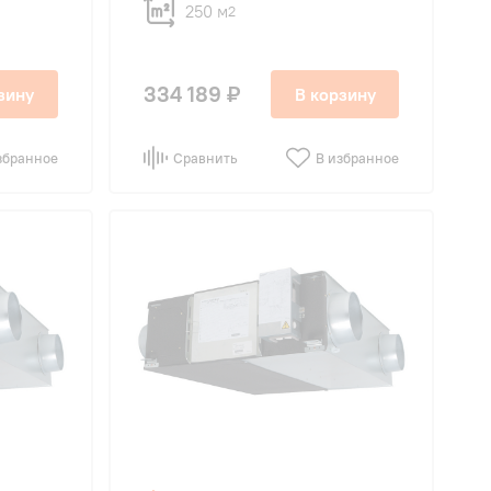
250 м
2
334 189 ₽
зину
В корзину
збранное
Сравнить
В избранное