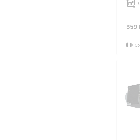
859 
Ср