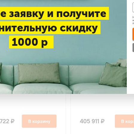
е заявку и получите
Н
н
нительную скидку
1000 р
4.7
87
79
ishi Electric LGH-
Mitsubishi Electric LGH-
XT-E с рекуператором
200RVXT-E с рекуперат
 722 ₽
405 911 ₽
В корзину
В кор