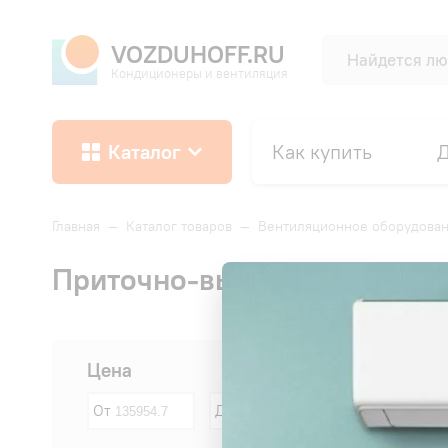
VOZDUHOFF.RU
Кондиционеры и вентиляция
Каталог
Как купить
Д
Главная
—
Каталог товаров
—
Вентиляционное оборудова
Приточно-вытяжные установк
Сначала:
Цена
От
До