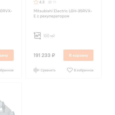
4.3
77
-50RVX-
Mitsubishi Electric LGH-35RVX-
E с рекуператором
100 м
2
191 233 ₽
зину
В корзину
збранное
Сравнить
В избранное