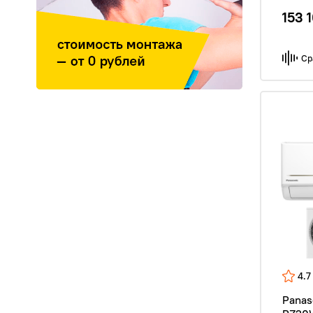
153 
Ср
4.7
Pana