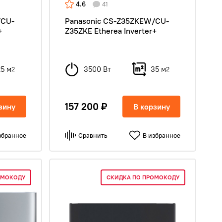
4.6
41
/CU-
Panasonic CS-Z35ZKEW/CU-
+
Z35ZKE Etherea Inverter+
25 м
3500 Вт
35 м
2
2
157 200 ₽
зину
В корзину
збранное
Сравнить
В избранное
ОМОКОДУ
СКИДКА ПО ПРОМОКОДУ