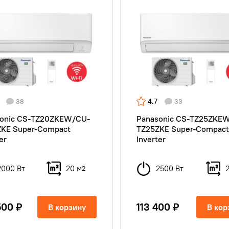
4.7
38
33
onic CS-TZ20ZKEW/CU-
Panasonic CS-TZ25ZKE
KE Super-Compact
TZ25ZKE Super-Compac
er
Inverter
2000 Вт
20 м
2500 Вт
2
500 ₽
113 400 ₽
В корзину
В кор