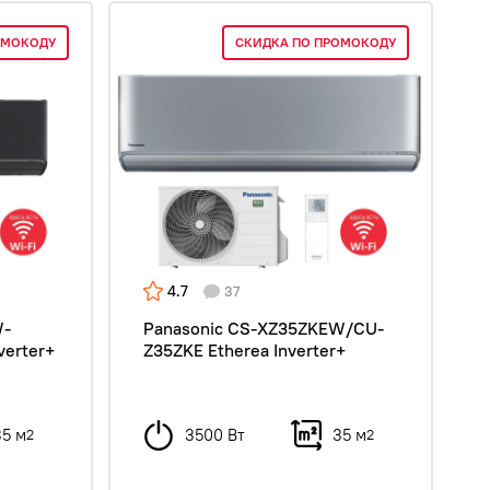
ОМОКОДУ
СКИДКА ПО ПРОМОКОДУ
4.7
37
W-
Panasonic CS-XZ35ZKEW/CU-
verter+
Z35ZKE Etherea Inverter+
35 м
3500 Вт
35 м
2
2