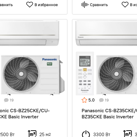
авнить
В избранное
Сравнить
В и
5.0
19
19
onic CS-BZ25CKE/CU-
Panasonic CS-BZ35CKE/
KE Basic Inverter
BZ35CKE Basic Inverter
2500 Вт
25 м
3300 Вт
2