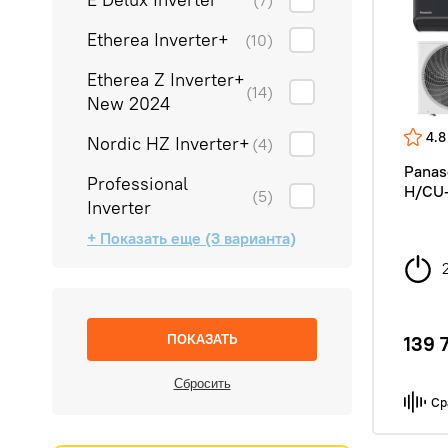
(7)
Etherea Inverter+
(10)
Etherea Z Inverter+
(14)
New 2024
4.8
Nordic HZ Inverter+
(4)
Panas
Professional
H/CU-
(5)
Inverter
+ Показать еще (3 варианта)
Standart PZ Inverter
TZ Super-Compact
TZ Super-Compact
(4)
(7)
(7)
Inverter
Inverter New 2024
139 
Ср