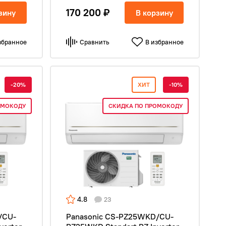
170 200 ₽
зину
В корзину
збранное
Сравнить
В избранное
-20%
ХИТ
-10%
ОМОКОДУ
СКИДКА ПО ПРОМОКОДУ
4.8
23
/CU-
Panasonic CS-PZ25WKD/CU-