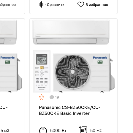
збранное
Сравнить
В избранное
19
CU-
Panasonic CS-BZ50CKE/CU-
BZ50CKE Basic Inverter
35 м
5000 Вт
50 м
2
2