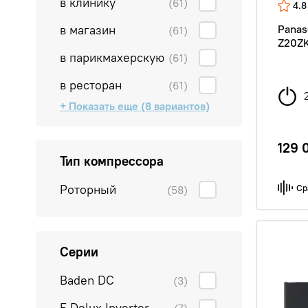
в клинику
(61)
4.8
в магазин
Panas
(61)
Z20ZK
в парикмахерскую
(61)
в ресторан
(61)
+ Показать еще (8 вариантов)
в салон
в спальню
в студию
для квартиры
для офиса
на дачу
на производство
на склад
(58)
(61)
(61)
(61)
(61)
(61)
(61)
(1)
129 
Тип компрессора
Роторный
Ср
(58)
Серии
Baden DC
(3)
E Delux Inverter