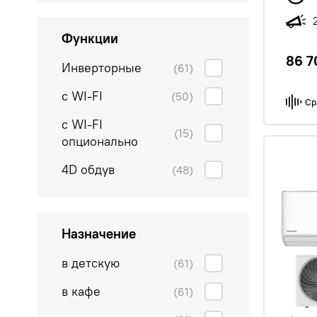
Функции
86 7
Инверторные
(61)
с WI-FI
(50)
Ср
с WI-FI
(15)
опционально
4D обдув
(48)
Назначение
в детскую
(61)
в кафе
(61)