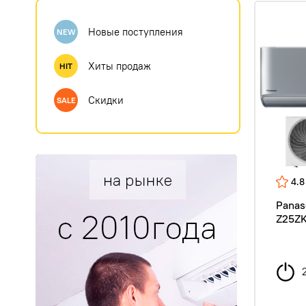
Новые поступления
NEW
Хиты продаж
HIT
Скидки
SALE
4.8
Panas
Z25ZK