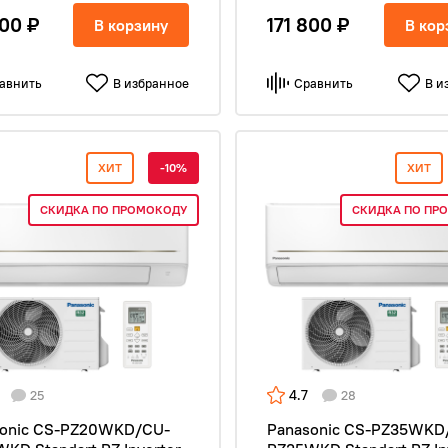
100 ₽
171 800 ₽
В корзину
В кор
авнить
В избранное
Сравнить
В и
ХИТ
-10%
ХИТ
СКИДКА ПО ПРОМОКОДУ
СКИДКА ПО ПР
4.7
25
28
sonic CS-PZ20WKD/CU-
Panasonic CS-PZ35WKD