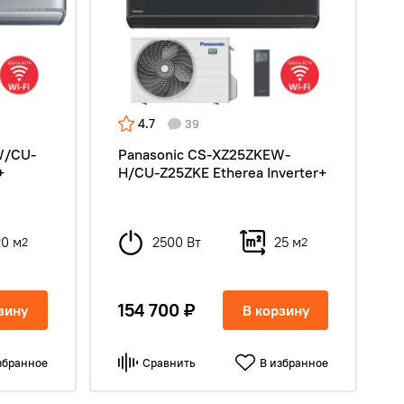
4.7
39
W/CU-
Panasonic CS-XZ25ZKEW-
+
H/CU-Z25ZKE Etherea Inverter+
20 м
2500 Вт
25 м
2
2
154 700 ₽
зину
В корзину
збранное
Сравнить
В избранное