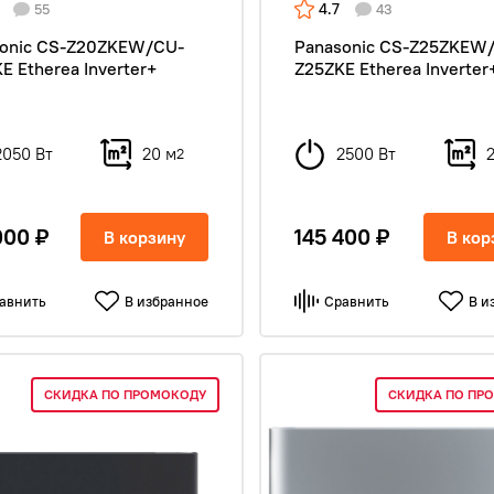
4.7
55
43
onic CS-Z20ZKEW/CU-
Panasonic CS-Z25ZKEW
E Etherea Inverter+
Z25ZKE Etherea Inverter
2050 Вт
20 м
2500 Вт
2
000 ₽
145 400 ₽
В корзину
В кор
авнить
В избранное
Сравнить
В и
СКИДКА ПО ПРОМОКОДУ
СКИДКА ПО ПР