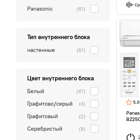
Ср
Panasonic
(61)
Тип внутреннего блока
настенные
(61)
Цвет внутреннего блока
Белый
(47)
5.0
Графитово/серый
(4)
Panas
Графитовый
(2)
BZ25C
Серебристый
(8)