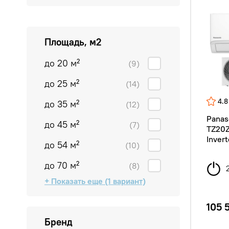
Площадь, м2
до 20 м²
(9)
до 25 м²
(14)
4.8
до 35 м²
(12)
Panas
до 45 м²
(7)
TZ20Z
Invert
до 54 м²
(10)
до 70 м²
(8)
+ Показать еще (1 вариант)
от 70 м²
(1)
105 
Бренд