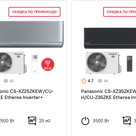
СКИДКА ПО ПРОМОКОДУ
СКИДКА ПО ПР
4.7
42
44
onic CS-XZ25ZKEW/CU-
Panasonic CS-XZ35ZKE
E Etherea Inverter+
H/CU-Z35ZKE Etherea In
2500 Вт
25 м
3500 Вт
2