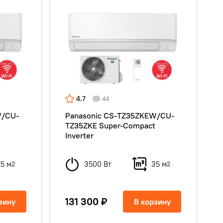
4.7
44
W/CU-
Panasonic CS-TZ35ZKEW/CU-
t
TZ35ZKE Super-Compact
Inverter
25 м
3500 Вт
35 м
2
2
131 300 ₽
зину
В корзину