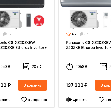
4.7
32
57
onic CS-XZ20ZKEW-
Panasonic CS-XZ20ZKE
Z20ZKE Etherea Inverter+
Z20ZKE Etherea Inverter
2050 Вт
20 м
2050 Вт
2
700 ₽
137 200 ₽
В корзину
В кор
авнить
В избранное
Сравнить
В и