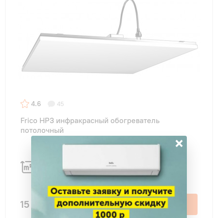
4.6
45
Frico HP3 инфракрасный обогреватель
потолочный
×
3 м
2
15 202 ₽
В корзину