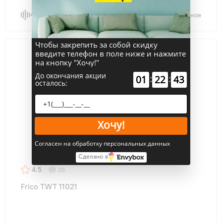
Сравнить
В избранное
Чтобы закрепить за собой скидку
введите телефон в поле ниже и нажмите
на кнопку "Хочу!"
До окончания акции
:
:
01
22
43
осталось:
Хочу!
Согласен на обработку персональных данных
Сделано в
4.5
26
Frico TWT 11021