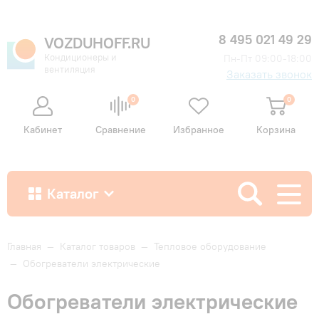
8 495 021 49 29
VOZDUHOFF.RU
Кондиционеры и
Пн-Пт 09:00-18:00
вентиляция
Заказать звонок
0
0
Кабинет
Сравнение
Избранное
Корзина
Каталог
Как купить
Главная
—
Каталог товаров
—
Тепловое оборудование
—
Обогреватели электрические
Доставка и оплата
Обогреватели электрические