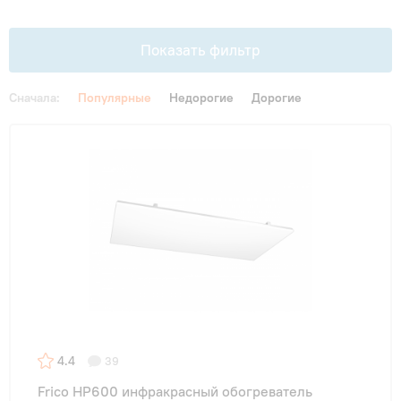
Гарантия и сервис
Показать фильтр
Монтаж
Сначала:
Популярные
Недорогие
Дорогие
Контакты
Цена
От
До
Акции
4.4
39
Frico HP600 инфракрасный обогреватель