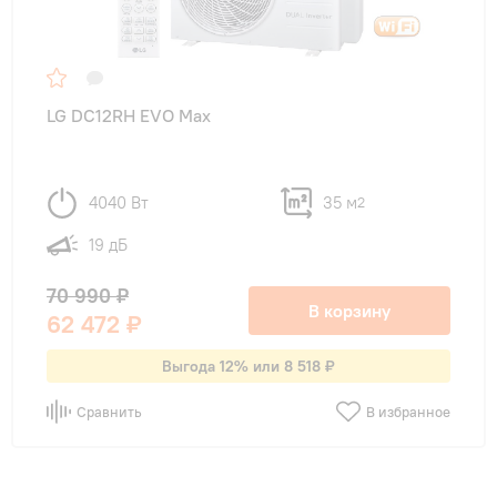
LG DC12RH EVO Max
4040 Вт
35 м
2
19 дБ
70 990 ₽
В корзину
62 472 ₽
Выгода 12% или 8 518 ₽
Сравнить
В избранное