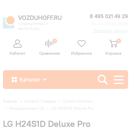
8 495 021 49 29
VOZDUHOFF.RU
Кондиционеры и
Пн-Пт 09:00-18:00
вентиляция
Заказать звонок
0
0
Кабинет
Сравнение
Избранное
Корзина
Каталог
Как купить
Главная
—
Каталог товаров
—
Сплит-системы
—
Кондиционеры LG
—
LG H24S1D Deluxe Pro
Доставка и оплата
LG H24S1D Deluxe Pro