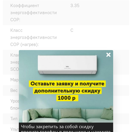
Коэффициент
3.35
энергоэффективности
COP:
Класс
C
энергоэффективности
COP (нагрев):
×
Класс
A+
энергоэффективности
SCOP:
Марка компрессора:
LG
Вес внешнего блока, кг:
44
Уровень шума наружного
54
блока, дБ(А):
Тип компрессора:
Ротационный
Чтобы закрепить за собой скидку
Ультрафиолетовое
нет
введите телефон в поле ниже и нажмите