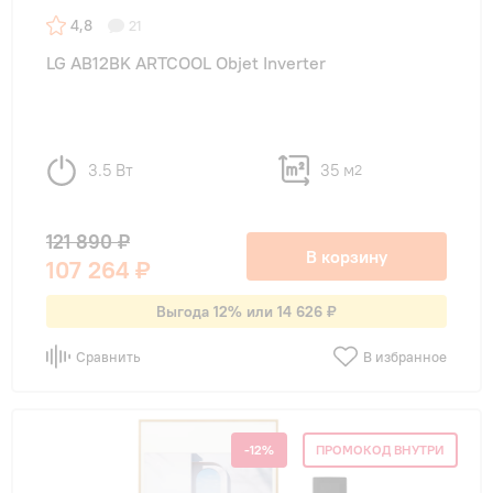
4,8
21
LG AB12BK ARTCOOL Objet Inverter
3.5 Вт
35 м
2
121 890 ₽
В корзину
107 264 ₽
Выгода 12% или 14 626 ₽
Сравнить
В избранное
-12%
ПРОМОКОД ВНУТРИ