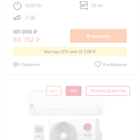
3500 Вт
35 м
2
21 дБ
101 990 ₽
В корзину
89 752 ₽
Выгода 12% или 12 238 ₽
Сравнить
В избранное
ХИТ
-12%
ПРОМОКОД ВНУТРИ