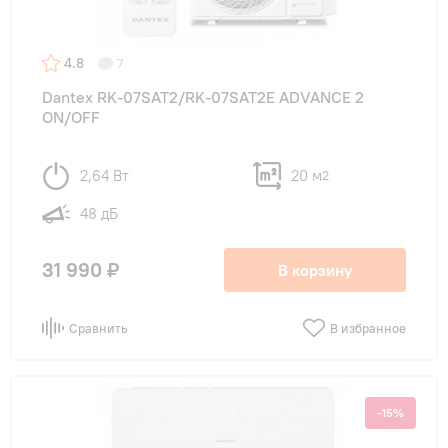
4.8
7
Dantex RK-07SAT2/RK-07SAT2E ADVANCE 2
ON/OFF
2,64 Вт
20 м
2
48 дБ
31 990 ₽
В корзину
Сравнить
В избранное
-15%