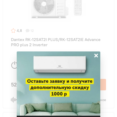
4,8
12
Dantex RK-12SAT2I PLUS/RK-12SAT2IE Advance
PRO plus 2 Inverter
×
3,4 Вт
35 м
2
52 990 ₽
В корзину
Сравнить
В избранное