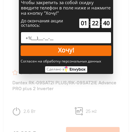
Чтобы закрепить за собой скидку
введите телефон в поле ниже и нажмите
на кнопку "Хочу!"
До окончания акции
:
:
01
22
39
осталось:
Хочу!
Согласен на обработку персональных данных
Сделано в
4,8
12
Dantex RK-09SAT2I PLUS/RK-09SAT2IE Advance
PRO plus 2 Inverter
2.6 Вт
25 м
2