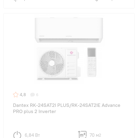
4,8
6
Dantex RK-24SAT2I PLUS/RK-24SAT2IE Advance
PRO plus 2 Inverter
6,84 Вт
70 м
2