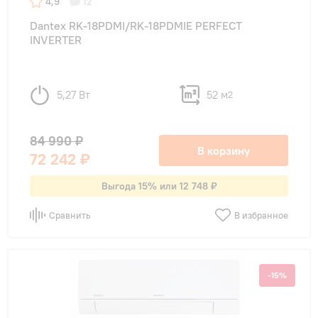
4,9
12
Dantex RK-18PDMI/RK-18PDMIE PERFECT
INVERTER
5,27 Вт
52 м
2
84 990 ₽
В корзину
72 242 ₽
Выгода 15% или 12 748 ₽
Сравнить
В избранное
-15%