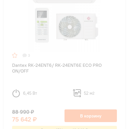
3
Dantex RK-24ENT6/ RK-24ENT6E ECO PRO
ON/OFF
6,45 Вт
52 м
2
88 990 ₽
В корзину
75 642 ₽