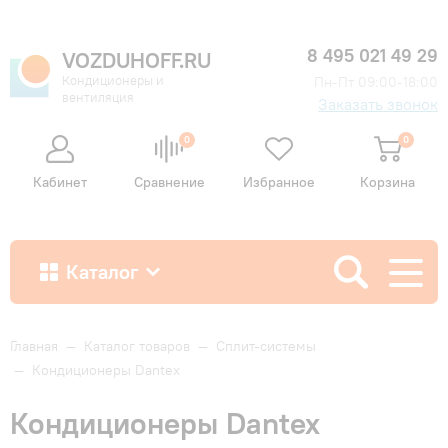
8 495 021 49 29
VOZDUHOFF.RU
Кондиционеры и
Пн-Пт 09:00-18:00
вентиляция
Заказать звонок
0
0
Кабинет
Сравнение
Избранное
Корзина
Каталог
Как купить
Главная
—
Каталог товаров
—
Сплит-системы
—
Кондиционеры Dantex
Доставка и оплата
Кондиционеры Dantex