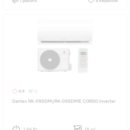
Сравнить
В избранное
4.9
12
Dantex RK-09SDMI/RK-09SDMIE CORSO Inverter
2,84 Вт
28 м
2