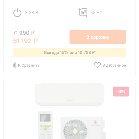
3,23 Вт
52 м
2
71 990 ₽
В корзину
61 192 ₽
Выгода 15% или 10 798 ₽
Сравнить
В избранное
-15%