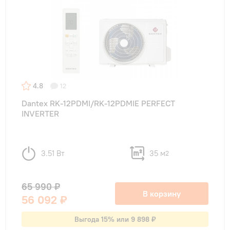
4.8
12
Dantex RK-12PDMI/RK-12PDMIE PERFECT
INVERTER
3.51 Вт
35 м
2
65 990 ₽
В корзину
56 092 ₽
Выгода 15% или 9 898 ₽