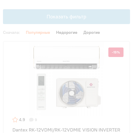
Гарантия и сервис
Показать фильтр
Монтаж
Сначала:
Популярные
Недорогие
Дорогие
Контакты
Цена
-15%
От
До
Акции
Площадь, м2
до 20 м²
(5)
до 25 м²
(8)
4.9
9
до 30 м²
(2)
Dantex RK-12VDMI/RK-12VDMIE VISION INVERTER