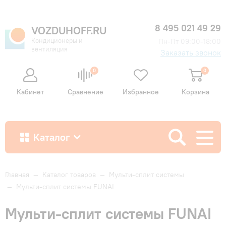
8 495 021 49 29
VOZDUHOFF.RU
Кондиционеры и
Пн-Пт 09:00-18:00
вентиляция
Заказать звонок
0
0
Кабинет
Сравнение
Избранное
Корзина
Каталог
Как купить
Главная
—
Каталог товаров
—
Мульти-сплит системы
—
Мульти-сплит системы FUNAI
Доставка и оплата
Мульти-сплит системы FUNAI