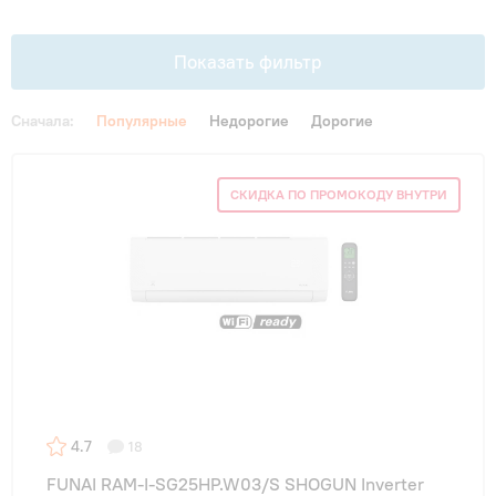
Гарантия и сервис
Показать фильтр
Монтаж
Сначала:
Популярные
Недорогие
Дорогие
Контакты
Цена
СКИДКА ПО ПРОМОКОДУ ВНУТРИ
От
До
Акции
Тип внутреннего блока
канальные
(1)
кассетные
(1)
4.7
18
настенные
(18)
FUNAI RAM-I-SG25HP.W03/S SHOGUN Inverter