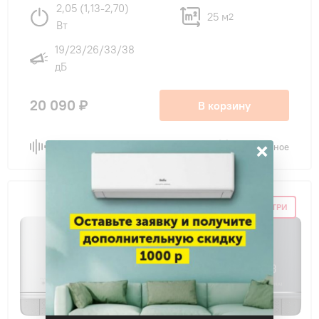
2,05 (1,13-2,70)
25 м
2
Вт
19/23/26/33/38
дБ
20 090 ₽
В корзину
×
Сравнить
В избранное
СКИДКА ПО ПРОМОКОДУ ВНУТРИ