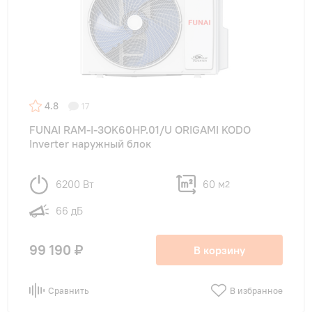
4.8
17
FUNAI RAM-I-3OK60HP.01/U ORIGAMI KODO
Inverter наружный блок
6200 Вт
60 м
2
66 дБ
99 190 ₽
В корзину
Сравнить
В избранное