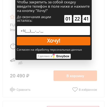
Чтобы закрепить за собой скидку
введите телефон в поле ниже и нажмите
на кнопку "Хочу!"
До окончания акции
:
:
01
22
40
осталось:
FUNAI RAM-I-KMS30HP.W01/S KAGAMI SHIRO
Inverter внутренний блок
Хочу!
2,64 (1,40-3,30)
30 м
2
Вт
Согласен на обработку персональных данных
Сделано в
19/23/26/33/38
дБ
20 490 ₽
В корзину
Сравнить
В избранное