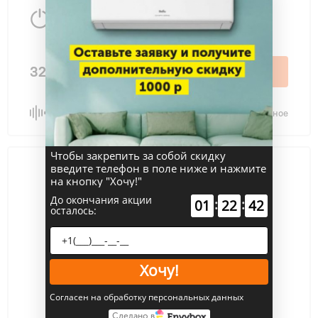
17150 Вт
170 м
2
320 000 ₽
В корзину
Сравнить
В избранное
Чтобы закрепить за собой скидку
введите телефон в поле ниже и нажмите
на кнопку "Хочу!"
До окончания акции
:
:
01
22
42
осталось:
Хочу!
Согласен на обработку персональных данных
Сделано в