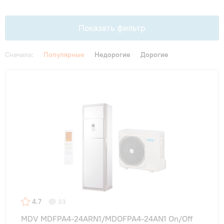
Гарантия и сервис
Показать фильтр
Монтаж
Сначала:
Популярные
Недорогие
Дорогие
Контакты
Цена
От
До
Акции
Функции
LED дисплей
(6)
4D обдув
(6)
4.7
33
MDV MDFPA4-24ARN1/MDOFPA4-24AN1 On/Off