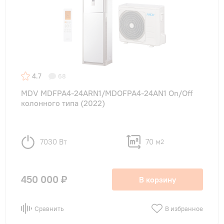
4.7
68
MDV MDFPA4-24ARN1/MDOFPA4-24AN1 On/Off
колонного типа (2022)
7030 Вт
70 м
2
450 000 ₽
В корзину
Сравнить
В избранное