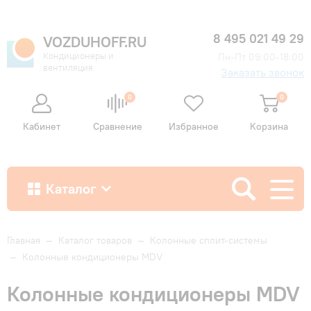
8 495 021 49 29
VOZDUHOFF.RU
Кондиционеры и
Пн-Пт 09:00-18:00
вентиляция
Заказать звонок
0
0
Кабинет
Сравнение
Избранное
Корзина
Каталог
Как купить
Главная
—
Каталог товаров
—
Колонные сплит-системы
—
Колонные кондиционеры MDV
Доставка и оплата
Колонные кондиционеры MDV