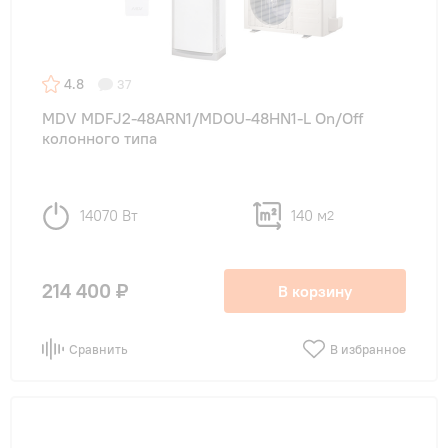
4.8
37
MDV MDFJ2-48ARN1/MDOU-48HN1-L On/Off
колонного типа
14070 Вт
140 м
2
214 400 ₽
В корзину
Сравнить
В избранное