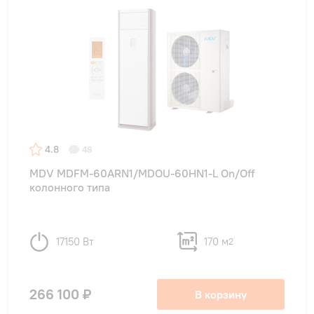
4.8
48
MDV MDFM-60ARN1/MDOU-60HN1-L On/Off
колонного типа
17150 Вт
170 м
2
266 100 ₽
В корзину