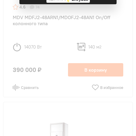
4.6
74
MDV MDFJ2-48ARN1/MDOFJ2-48AN1 On/Off
колонного типа
14070 Вт
140 м
2
390 000 ₽
В корзину
Сравнить
В избранное