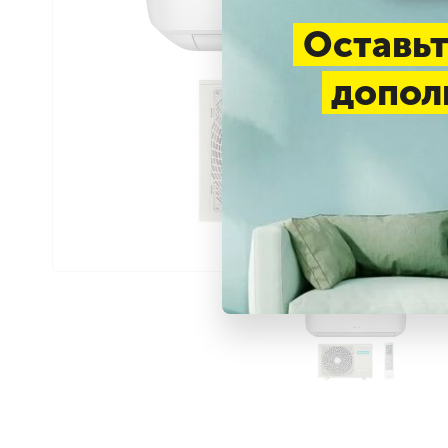
Оставьт
допол