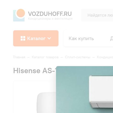
VOZDUHOFF.RU
Кондиционеры и вентиляция
Каталог
Как купить
Д
Главная
—
Каталог товаров
—
Сплит-системы
—
Кондицио
Hisense AS-10HW4SYDTG5 N