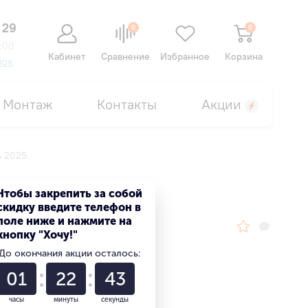
 29
0
0
:00
Кабинет
Сравнение
Избранное
Корзина
нок
Монтаж
Контакты
Акции
A 2025
Чтобы закрепить за собой
скидку введите телефон в
поле ниже и нажмите на
кнопку "Хочу!"
До окончания акции осталось:
01
22
42
часы
минуты
секунды