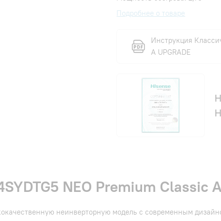
Подробнее о товаре
Инструкция Классич
A UPGRADE
Н
H
4SYDTG5 NEO Premium Classic A
сококачественную неинверторную модель с современным дизай