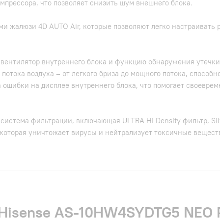
прессора, что позволяет снизить шум внешнего блока.
и жалюзи 4D AUTO Air, которые позволяют легко настраивать 
 вентилятор внутреннего блока и функцию обнаружения утечки
потока воздуха – от легкого бриза до мощного потока, способн
 ошибки на дисплее внутреннего блока, что помогает своевре
система фильтрации, включающая ULTRA Hi Density фильтр, Sil
r, которая уничтожает вирусы и нейтрализует токсичные веще
 Hisense AS-10HW4SYDTG5 NEO P