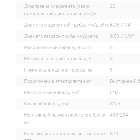
Дозаправка хладагента (сверх
20
номинальной длины трассы) г/м:
Диаметр жидкостной трубы, мм/дюйм:
6,35 / 1/4"
Диаметр газовой трубы мм/дюйм:
9,53 / 3/8"
Максимальный перепад высот:
8
Минимальная длина трассы, м:
3
Номинальная длина трассы, м:
5
Подключение электропитания:
Внутренний 
Межблочный кабель, мм²:
5*1,5
Силовой кабель, мм²:
3*1,5
Монтажный размер наружного блока,
438*264
мм:
Коэффициент энергоэффективности
3.21