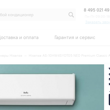
8 495 021 49
Пн-Пт 09:00-18
Заказать зво
оставка и оплата
Гарантия и сервис
неры Hisense
—
Hisense AS-10HW4SYDTG5 NEO Premium Classic 
EO Premium Classic A 2025
Код товара: 00007708
29 260 ₽
В наличии на складе