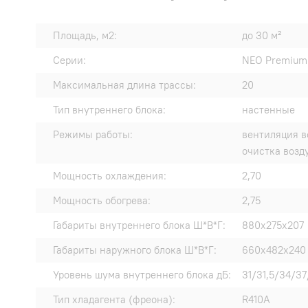
Площадь, м2:
до 30 м²
Серии:
NEO Premium 
Максимальная длина трассы:
20
Тип внутреннего блока:
настенные
Режимы работы:
вентиляция в
очистка возд
Мощность охлаждения:
2,70
Мощность обогрева:
2,75
Габариты внутреннего блока Ш*В*Г:
880x275x207
Габариты наружного блока Ш*В*Г:
660x482x240
Уровень шума внутреннего блока дБ:
31/31,5/34/37
Тип хладагента (фреона):
R410A