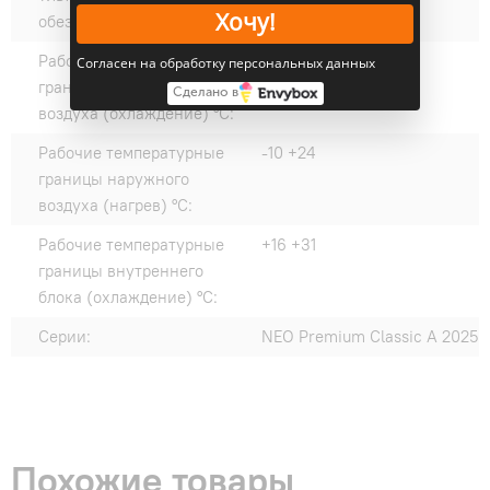
Хочу!
обеззараживание:
Рабочие температурные
+21 +43
Согласен на обработку персональных данных
границы наружного
Сделано в
воздуха (охлаждение) °C:
Рабочие температурные
-10 +24
границы наружного
воздуха (нагрев) °C:
Рабочие температурные
+16 +31
границы внутреннего
блока (охлаждение) °C:
Серии:
NEO Premium Classic A 2025
Похожие товары