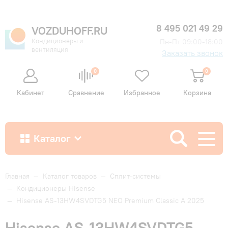
8 495 021 49 29
VOZDUHOFF.RU
Кондиционеры и
Пн-Пт 09:00-18:00
вентиляция
Заказать звонок
0
0
Кабинет
Сравнение
Избранное
Корзина
Каталог
Как купить
Главная
—
Каталог товаров
—
Сплит-системы
—
Кондиционеры Hisense
—
Hisense AS-13HW4SVDTG5 NEO Premium Classic A 2025
Доставка и оплата
Hisense AS-13HW4SVDTG5