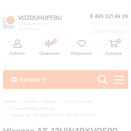
8 495 021 49 29
VOZDUHOFF.RU
Кондиционеры и
Пн-Пт 09:00-18:00
вентиляция
Заказать звонок
0
0
Кабинет
Сравнение
Избранное
Корзина
Каталог
Как купить
Главная
—
Каталог товаров
—
Сплит-системы
—
Кондиционеры Hisense
—
Hisense AS-13UW4RXVQF00 AIR SENSATION
Доставка и оплата
Hisense AS-13UW4RXVQF00