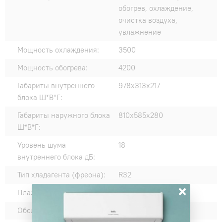
обогрев, охлаждение,
очистка воздуха,
увлажнение
Мощность охлаждения:
3500
Мощность обогрева:
4200
Габариты внутреннего
978x313x217
блока Ш*В*Г:
Габариты наружного блока
810x585x280
Ш*В*Г:
Уровень шума
18
внутреннего блока дБ:
Тип хладагента (фреона):
R32
×
Плазменный фильтр:
Нет
Обслуживаемая площадь:
35