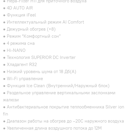
● Hepa-Filter H11 для приточного воздуха
● 4D AUTO AIR
● Функция iFeel
● Интеллектуальный режим AI Comfort
● Дежурный обогрев (+8)
● Режим “Комфортный сон”
● 4 режима сна
● Hi-NANO
● Технология SUPERIOR DC Inverter
● Хладагент R32
● Низкий уровень шума от 18 Дб(А)
● Wi-Fi управление
● Функция Ice Clean (Внутренний/Наружный блок)
● Раздельное управление вертикальными заслонками
жалюзи
● Антибактериальное покрытие теплообменника Silver ion
fin
● Диапазон работы на обогрев до –20С наружного воздуха
● Увеличенная длина воздушного потока до 12М