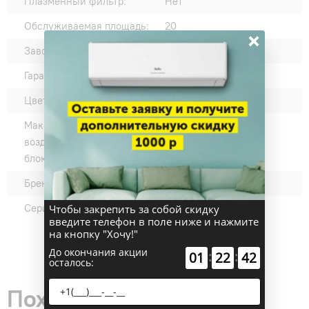
Плазменный фильтр:
Нет
Обслуживаемая площадь:
20
×
Завод-изготовитель:
GREE
Гарантия производителя:
12
Цвет внутреннего блока:
Белый
Максимальный расход
500
воздуха внутреннего
блока, м³/час:
Бренд:
5876
Серии:
DAIJIN Inverter
Чтобы закрепить за собой скидку
введите телефон в поле ниже и нажмите
на кнопку "Хочу!"
До окончания акции
:
:
01
22
41
осталось:
Похожие товары