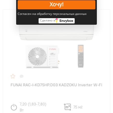
Хочу!
Согласен на обработку персональных данных
Сделано в
FUNAI RAC-I-KD75HP.D03 KADZOKU Inverter W-Fi
7,20 (1,83-7,80)
75 м
2
Вт