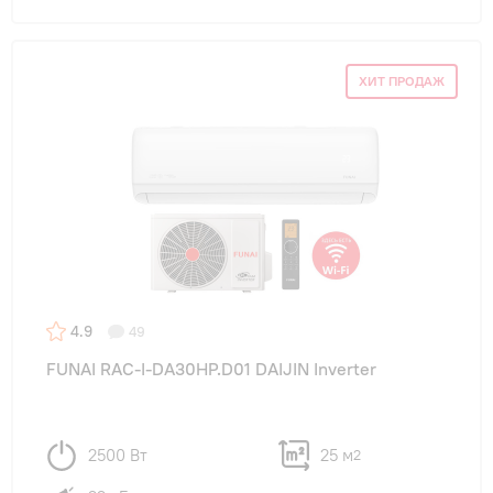
ХИТ ПРОДАЖ
4.9
49
FUNAI RAC-I-DA30HP.D01 DAIJIN Inverter
2500 Вт
25 м
2