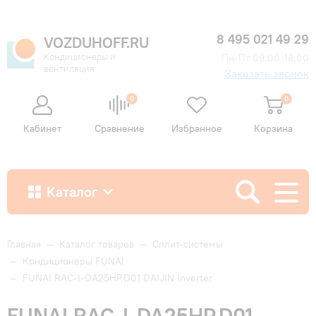
8 495 021 49 29
VOZDUHOFF.RU
Кондиционеры и
Пн-Пт 09:00-18:00
вентиляция
Заказать звонок
0
0
Кабинет
Сравнение
Избранное
Корзина
Каталог
Как купить
Главная
—
Каталог товаров
—
Сплит-системы
—
Кондиционеры FUNAI
—
FUNAI RAC-I-DA25HP.D01 DAIJIN Inverter
Доставка и оплата
FUNAI RAC-I-DA25HP.D01