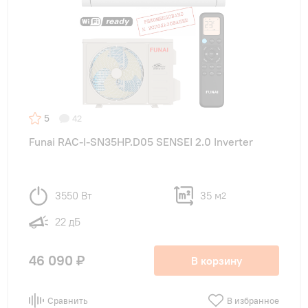
5
42
Funai RAC-I-SN35HP.D05 SENSEI 2.0 Inverter
3550 Вт
35 м
2
22 дБ
46 090 ₽
В корзину
Сравнить
В избранное