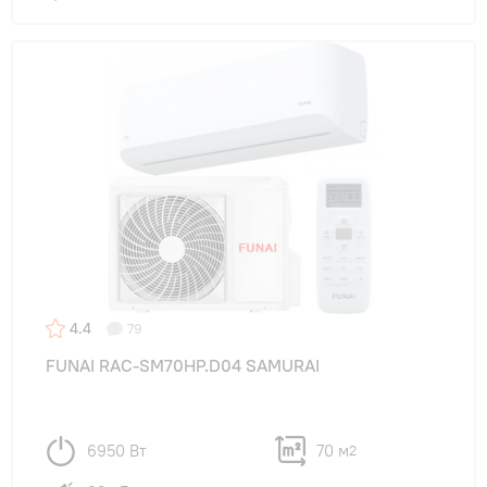
4.4
79
FUNAI RAC-SM70HP.D04 SAMURAI
6950 Вт
70 м
2