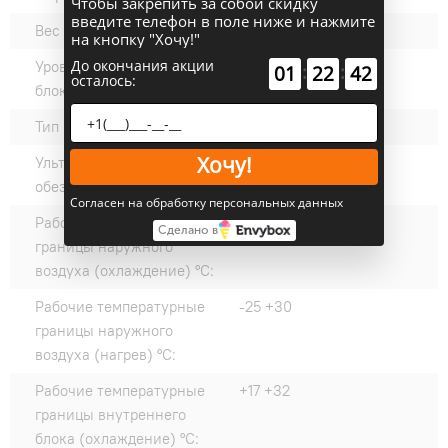
Чтобы закрепить за собой скидку
введите телефон в поле ниже и нажмите
Вес внешнего блока, кг:
23.5
на кнопку "Хочу!"
До окончания акции
Уровень шума наружного
55
:
:
01
22
41
осталось:
блока, дБ(А):
Тип компрессора:
Ротационный
Хочу!
Ультрафиолетовое
нет
обеззараживание:
Согласен на обработку персональных данных
Рабочие температурные
-15 +53
Сделано в
границы наружного
воздуха (охлаждение) °C:
Рабочие температурные
-25 +30
границы наружного
воздуха (нагрев) °C:
Рабочие температурные
+17 +32
границы внутреннего
блока (охлаждение) °C: