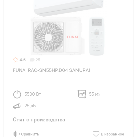
4.6
25
FUNAI RAC-SM55HP.D04 SAMURAI
5500 Вт
55 м
2
25 дБ
Снят с производства
Сравнить
В избранное