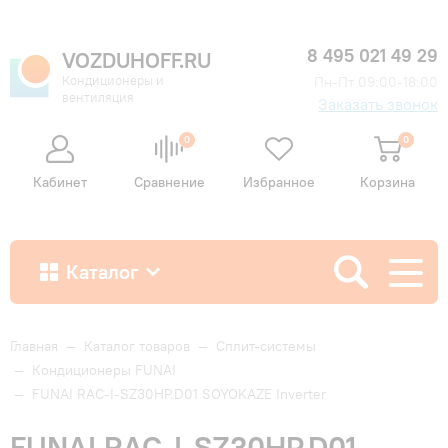
8 495 021 49 29
VOZDUHOFF.RU
Кондиционеры и
Пн-Пт 09:00-18:00
вентиляция
Заказать звонок
0
0
Кабинет
Сравнение
Избранное
Корзина
Каталог
Как купить
Главная
—
Каталог товаров
—
Сплит-системы
—
Кондиционеры FUNAI
—
FUNAI RAC-I-SZ30HP.D01 SOYOKAZE Inverter
Доставка и оплата
FUNAI RAC-I-SZ30HP.D01