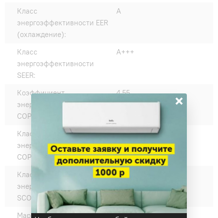
Класс
A
энергоэффективности EER
(охлаждение):
Класс
A+++
энергоэффективности
SEER:
Коэффициент
4,55
×
энергоэффективности
COP:
Класс
A
энергоэффективности
COP (нагрев):
Класс
A++
энергоэффективности
SCOP:
Марка компрессора:
RECHI