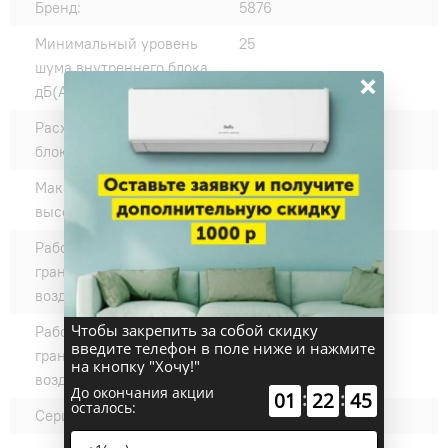
Бренд:
5876
Минимальный уровень
25
шума внутреннего блока,
×
дБ(А):
Расход воздуха наружного
250
блока,, м³/час:
Максимальный перепад
10
высот:
Рабочие температурные
+18-+43
границы наружного
воздуха (охлаждение) °C:
Чтобы закрепить за собой скидку
Рабочие температурные
-15-+24
введите телефон в поле ниже и нажмите
границы наружного
на кнопку "Хочу!"
воздуха (нагрев) °C:
До окончания акции
:
:
01
22
44
осталось:
Серии:
DAIJIN