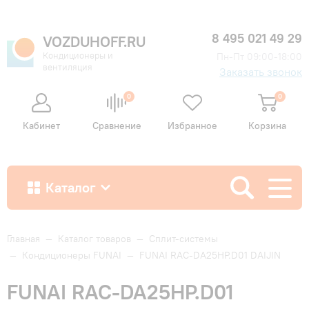
8 495 021 49 29
VOZDUHOFF.RU
Кондиционеры и
Пн-Пт 09:00-18:00
вентиляция
Заказать звонок
0
0
Кабинет
Сравнение
Избранное
Корзина
Каталог
Как купить
Главная
—
Каталог товаров
—
Сплит-системы
—
Кондиционеры FUNAI
—
FUNAI RAC-DA25HP.D01 DAIJIN
Доставка и оплата
FUNAI RAC-DA25HP.D01