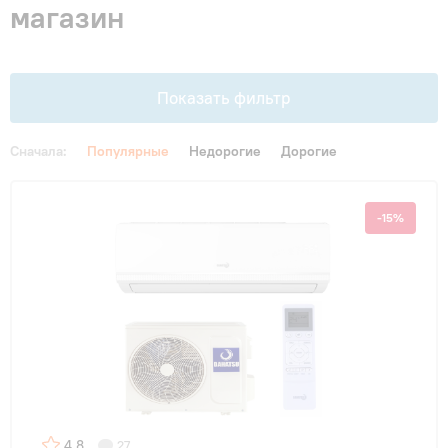
магазин
Гарантия и сервис
Монтаж
Показать фильтр
Контакты
Сначала:
Популярные
Недорогие
Дорогие
Цена
Акции
-15%
От
До
Площадь, м2
до 20 м²
(1)
до 25 м²
(2)
4.8
27