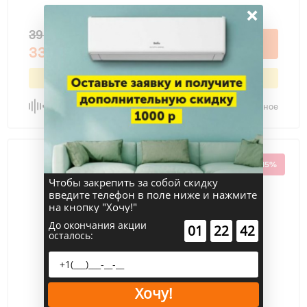
×
39 500 ₽
В корзину
33 575 ₽
Выгода 15% или 5 925 ₽
Сравнить
В избранное
-15%
Чтобы закрепить за собой скидку
введите телефон в поле ниже и нажмите
на кнопку "Хочу!"
До окончания акции
:
:
01
22
42
осталось:
Хочу!