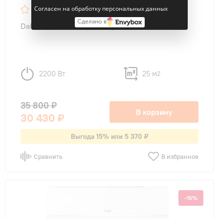
Согласен на обработку персональных данных
24
Сделано в
Dahatsu DH-09I серия Onyx inverter
2200 Вт
25 м
2
35 800 ₽
В корзину
30 430 ₽
Выгода 15% или 5 370 ₽
Сравнить
В избранное
-15%