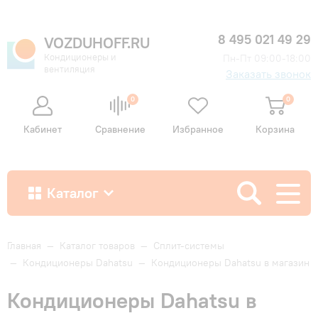
8 495 021 49 29
VOZDUHOFF.RU
Кондиционеры и
Пн-Пт 09:00-18:00
вентиляция
Заказать звонок
0
0
Кабинет
Сравнение
Избранное
Корзина
Каталог
Как купить
Главная
—
Каталог товаров
—
Сплит-системы
—
Кондиционеры Dahatsu
—
Кондиционеры Dahatsu в магазин
Доставка и оплата
Кондиционеры Dahatsu в