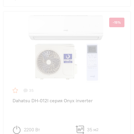
-15%
35
Dahatsu DH-012I серия Onyx inverter
2200 Вт
35 м
2