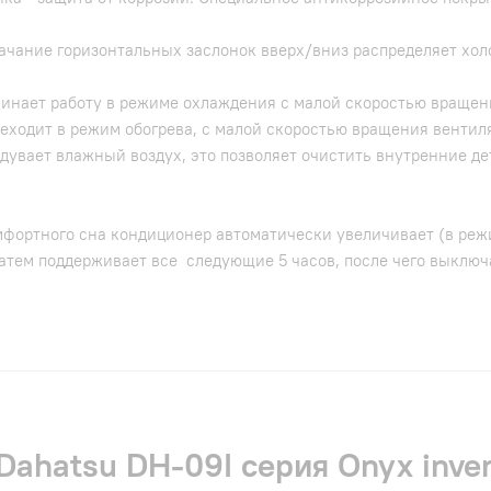
качание горизонтальных заслонок вверх/вниз распределяет хо
чинает работу в режиме охлаждения с малой скоростью вращен
реходит в режим обогрева, с малой скоростью вращения вентил
дувает влажный воздух, это позволяет очистить внутренние де
мфортного сна кондиционер автоматически увеличивает (в реж
 затем поддерживает все следующие 5 часов, после чего выклю
Dahatsu DH-09I серия Onyx inver