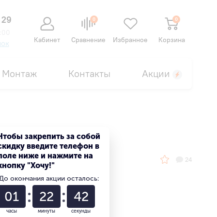
 29
0
0
:00
Кабинет
Сравнение
Избранное
Корзина
нок
Монтаж
Контакты
Акции
Чтобы закрепить за собой
скидку введите телефон в
поле ниже и нажмите на
24
кнопку "Хочу!"
До окончания акции осталось:
Выгода 15%
01
22
41
или 5 370 ₽
часы
минуты
секунды