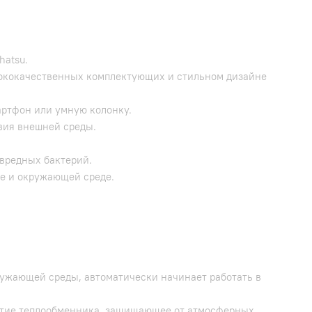
hatsu.
сококачественных комплектующих и стильном дизайне
артфон или умную колонку.
твия внешней среды.
 вредных бактерий.
ье и окружающей среде.
ружающей среды, автоматически начинает работать в
крытие теплообменника, защищающее от атмосферных