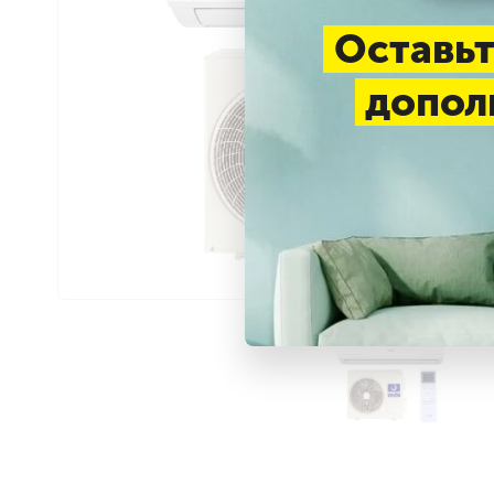
Оставьт
допол