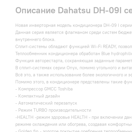
Описание Dahatsu DH-09I се
Новая инверторная модель кондиционера DH-09 I серии
Данная серия является флагманом среди систем бюдже
внутреннего блока.
Сплит-системы обладают функцией Wi-Fi READY, позвол
Теплообменник кондиционера обработан Blue hydrophili
Функция авторестарта, сохраняющая заданные парамет
В сплит-системах серии Onyx, помимо угольного и вита
Всё это, а также использование более экологичного и 
Помимо этого, в кондиционере представлены такие фун
- Компрессор GMCC Toshiba
- Компактный дизайн
- Автоматический перезапуск
- Режим TURBO производительности
-HEALTH -режим здоровье HEALTH - при включении данн
режиме охлаждения или обогрева, создавая комфортны
- Golden fin - золотое покрытие оребрения теплообме