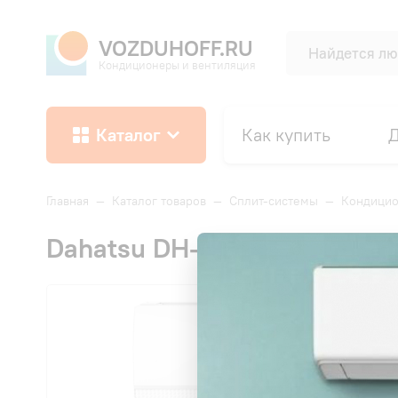
VOZDUHOFF.RU
Кондиционеры и вентиляция
Каталог
Как купить
Д
Главная
—
Каталог товаров
—
Сплит-системы
—
Кондицио
Dahatsu DH-09I серия Onyx i