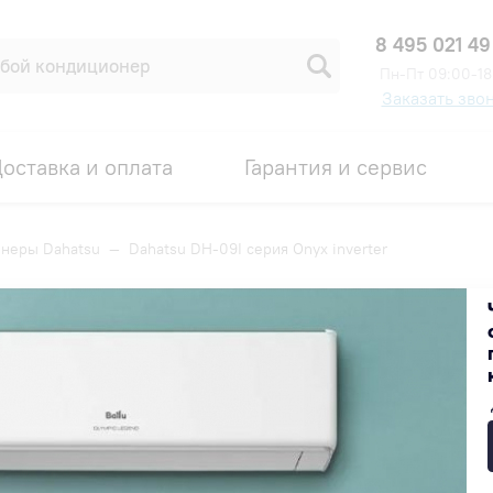
8 495 021 49
Пн-Пт 09:00-18
Заказать зво
оставка и оплата
Гарантия и сервис
неры Dahatsu
—
Dahatsu DH-09I серия Onyx inverter
nverter
Код товара: 00007905
-15%
35 800 ₽
30 430 ₽