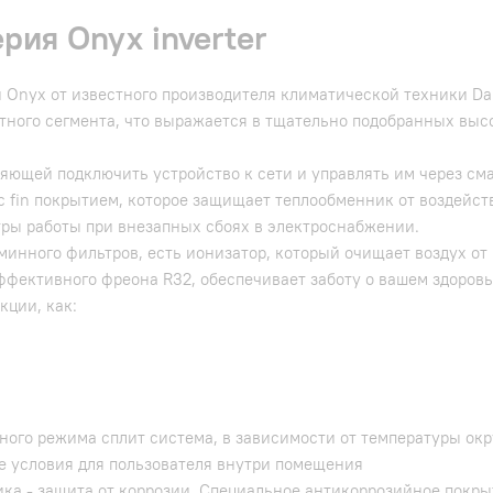
рия Onyx inverter
 Onyx от известного производителя климатической техники Da
тного сегмента, что выражается в тщательно подобранных вы
яющей подключить устройство к сети и управлять им через см
c fin покрытием, которое защищает теплообменник от воздейс
ры работы при внезапных сбоях в электроснабжении.
минного фильтров, есть ионизатор, который очищает воздух от
эффективного фреона R32, обеспечивает заботу о вашем здоров
кции, как:
ого режима сплит система, в зависимости от температуры ок
е условия для пользователя внутри помещения
нника - защита от коррозии. Специальное антикоррозийное по