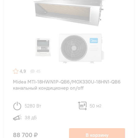
4,9
45
Midea MTI-18HWN1P-QB6/MOX330U-18HN1-QB6
канальный кондиционер on/off
5280 Вт
50 м
2
38 дБ
88 700 ₽
В корзину