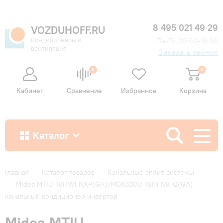
8 495 021 49 29
VOZDUHOFF.RU
Кондиционеры и
Пн-Пт 09:00-18:00
вентиляция
Заказать звонок
0
0
Кабинет
Сравнение
Избранное
Корзина
Каталог
Как купить
Главная
—
Каталог товаров
—
Канальные сплит-системы
—
Midea MTIU-18HWFNXP(GA)/MOX330U-18HFN8-Q(GA)
канальный кондиционер инвертор
Доставка и оплата
Midea MTIU-