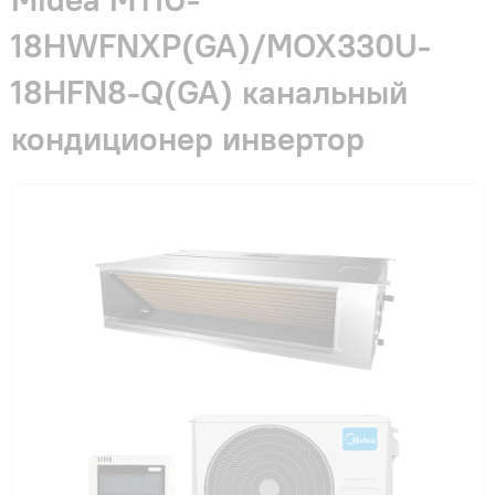
Гарантия и сервис
18HWFNXP(GA)/MOX330U-
18HFN8-Q(GA) канальный
Монтаж
кондиционер инвертор
Контакты
Акции