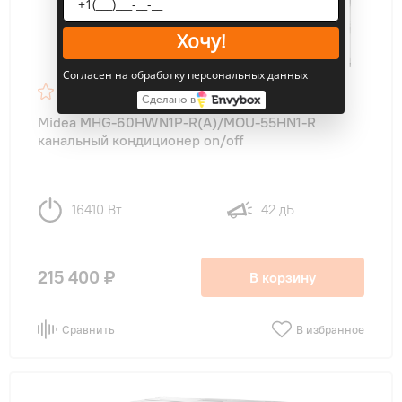
Хочу!
Согласен на обработку персональных данных
4,7
44
Сделано в
Midea MHG-60HWN1P-R(A)/MOU-55HN1-R
канальный кондиционер on/off
16410 Вт
42 дБ
215 400 ₽
В корзину
Сравнить
В избранное