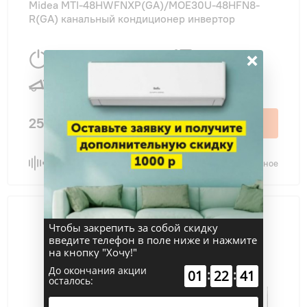
Midea MTI-48HWFNXP(GA)/MOE30U-48HFN8-
R(GA) канальный кондиционер инвертор
×
14070 Вт
140 м
2
42 дБ
253 500 ₽
В корзину
Сравнить
В избранное
Чтобы закрепить за собой скидку
введите телефон в поле ниже и нажмите
на кнопку "Хочу!"
До окончания акции
:
:
01
22
41
осталось: