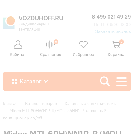
8 495 021 49 29
VOZDUHOFF.RU
Кондиционеры и
Пн-Пт 09:00-18:00
вентиляция
Заказать звонок
0
0
Кабинет
Сравнение
Избранное
Корзина
Каталог
Как купить
Главная
—
Каталог товаров
—
Канальные сплит-системы
—
Midea MTI-60HWN1P-R/MOU-55HN1-R канальный
кондиционер on/off
Доставка и оплата
Midea MTI-60HWN1P-R/MOU-