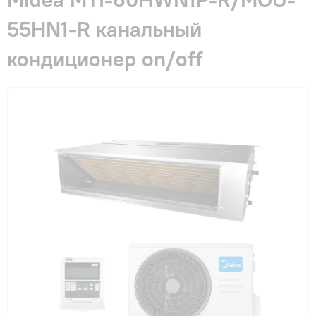
Гарантия и сервис
55HN1-R канальный
кондиционер on/off
Монтаж
Контакты
Акции