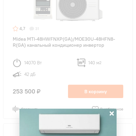
4,7
31
Midea MTI-48HWFNXP(GA)/MOE30U-48HFN8-
R(GA) канальный кондиционер инвертор
14070 Вт
140 м
2
42 дБ
253 500 ₽
В корзину
Сравнить
В избранное
×