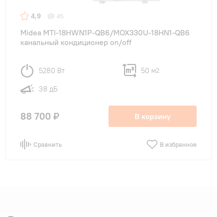
4,9
45
Midea MTI-18HWN1P-QB6/MOX330U-18HN1-QB6
канальный кондиционер on/off
5280 Вт
50 м
2
38 дБ
88 700 ₽
В корзину
Сравнить
В избранное