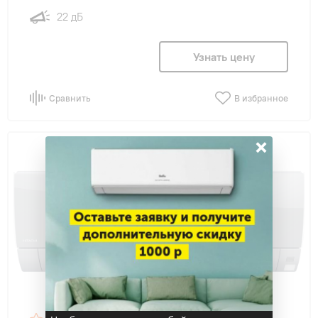
22 дБ
Узнать цену
Сравнить
В избранное
×