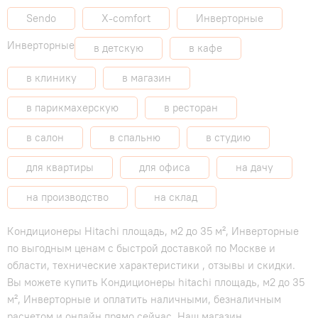
Sendo
X-comfort
Инверторные
Инверторные
в детскую
в кафе
в клинику
в магазин
в парикмахерскую
в ресторан
в салон
в спальню
в студию
для квартиры
для офиса
на дачу
на производство
на склад
Кондиционеры Hitachi площадь, м2 до 35 м², Инверторные
по выгодным ценам с быстрой доставкой по Москве и
области, технические характеристики , отзывы и скидки.
Вы можете купить Кондиционеры hitachi площадь, м2 до 35
м², Инверторные и оплатить наличными, безналичным
расчетом и онлайн прямо сейчас. Наш магазин