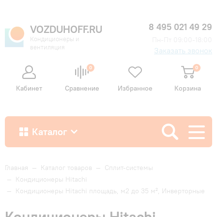
8 495 021 49 29
VOZDUHOFF.RU
Кондиционеры и
Пн-Пт 09:00-18:00
вентиляция
Заказать звонок
0
0
Кабинет
Сравнение
Избранное
Корзина
Каталог
Как купить
Главная
—
Каталог товаров
—
Сплит-системы
—
Кондиционеры Hitachi
—
Кондиционеры Hitachi площадь, м2 до 35 м², Инверторные
Доставка и оплата
Кондиционеры Hitachi