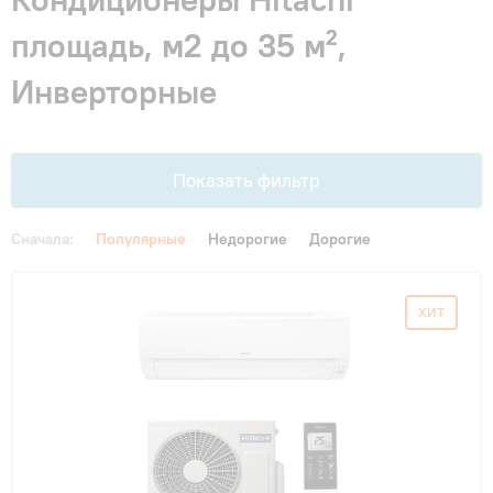
Гарантия и сервис
площадь, м2 до 35 м²,
Инверторные
Монтаж
Контакты
Показать фильтр
Акции
Сначала:
Популярные
Недорогие
Дорогие
Цена
ХИТ
От
До
Площадь, м2