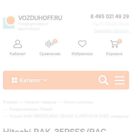
8 495 021 49 29
VOZDUHOFF.RU
Кондиционеры и
Пн-Пт 09:00-18:00
вентиляция
Заказать звонок
0
0
Кабинет
Сравнение
Избранное
Корзина
Каталог
Как купить
Главная
—
Каталог товаров
—
Сплит-системы
—
Кондиционеры Hitachi
—
Hitachi RAK-35PSES/RAC-35WSE S-PREMIUM (R32) инвертор
Доставка и оплата
Hitachi RAK-35PSES/RAC-