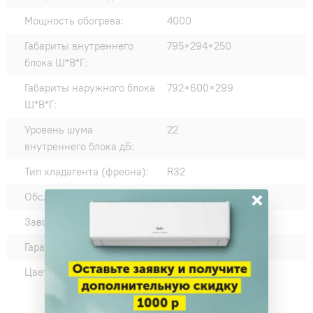
Мощность обогрева:
4000
Габариты внутреннего
795×294×250
блока Ш*В*Г:
Габариты наружного блока
792×600×299
Ш*В*Г:
Уровень шума
22
внутреннего блока дБ:
Тип хладагента (фреона):
R32
×
Обслуживаемая площадь:
35
Завод-изготовитель:
Hitachi
Гарантия производителя:
12
Цвет внутреннего блока:
Серый