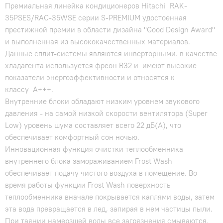
Премиальная линейка кондиционеров Hitachi RAK-
35PSES/RAC-35WSE серии S-PREMIUM удостоенная
престижной премии в области дизайна "Good Design Award"
и выполненная из высококачественных материалов.
Данные сплит-системы являются инверторными. в качестве
хладагента используется фреон R32 и имеют высокие
показатели энергоэффективности и относятся к
классу А+++.
Внутренние блоки обладают низким уровнем звукового
давления - на самой низкой скорости вентилятора (Super
Low) уровень шума составляет всего 22 дБ(А), что
обеспечивает комфортный сон ночью.
Инновационная функция очистки теплообменника
внутреннего блока замораживанием Frost Wash
обеспечивает подачу чистого воздуха в помещение. Во
время работы функции Frost Wash поверхность
теплообменника вначале покрывается каплями воды, затем
эта вода превращается в лед, запирая в нем частицы пыли.
При таянии намерзшей воды все загрязнения смываются.