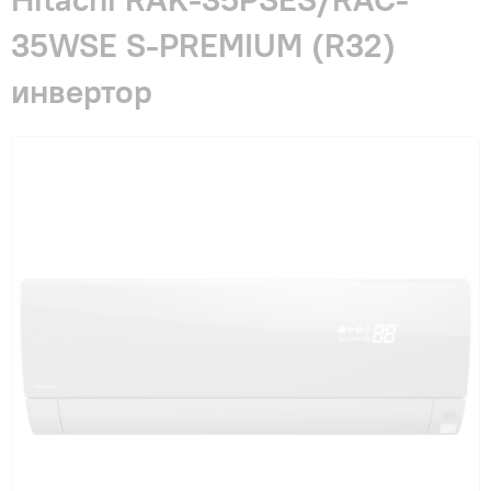
Гарантия и сервис
35WSE S-PREMIUM (R32)
инвертор
Монтаж
Контакты
Акции