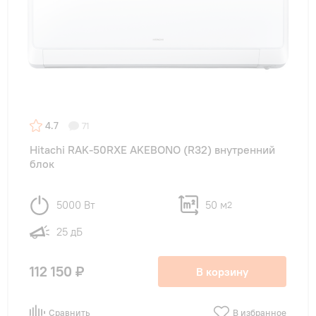
4.7
71
Hitachi RAK-50RXE AKEBONO (R32) внутренний
блок
5000 Вт
50 м
2
25 дБ
112 150 ₽
В корзину
Сравнить
В избранное