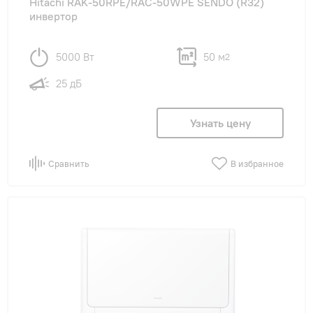
Hitachi RAK-50RPE/RAC-50WPE SENDO (R32)
инвертор
5000 Вт
50 м
2
25 дБ
Узнать цену
Сравнить
В избранное