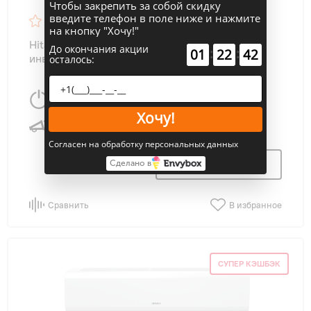
Чтобы закрепить за собой скидку
введите телефон в поле ниже и нажмите
4.6
76
на кнопку "Хочу!"
Hitachi RAK-25RPE/RAC-25WPE SENDO (R32)
До окончания акции
:
:
01
22
40
инвертор
осталось:
2500 Вт
25 м
2
Хочу!
20 дБ
Согласен на обработку персональных данных
Узнать цену
Сделано в
Сравнить
В избранное
СУПЕР КЭШБЭК