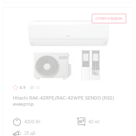
СУПЕР КЭШБЭК
4.9
73
Hitachi RAK-42RPE/RAC-42WPE SENDO (R32)
инвертор
4200 Вт
42 м
2
25 дБ