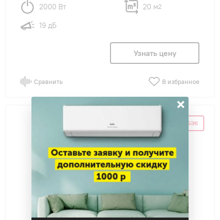
2000 Вт
20 м
2
19 дБ
Узнать цену
Сравнить
В избранное
×
СУПЕР КЭШБЭК