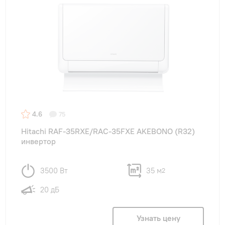
4.6
75
Hitachi RAF-35RXE/RAC-35FXE AKEBONO (R32)
инвертор
3500 Вт
35 м
2
20 дБ
Узнать цену