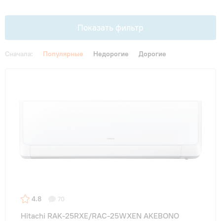
Гарантия и сервис
Показать фильтр
Монтаж
Сначала:
Популярные
Недорогие
Дорогие
Контакты
Цена
От
До
Акции
Площадь, м2
до 20 м²
(2)
до 25 м²
(4)
4.8
70
до 35 м²
(4)
Hitachi RAK-25RXE/RAC-25WXEN AKEBONO