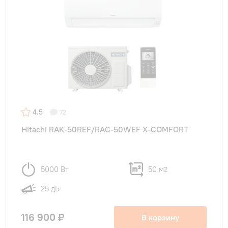
4.5
72
Hitachi RAK-50REF/RAC-50WEF X-COMFORT
5000 Вт
50 м
2
25 дБ
116 900 ₽
В корзину