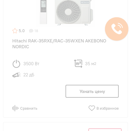
5.0
18
Hitachi RAK-35RXE/RAC-35WXEN AKEBONO
NORDIC
3500 Вт
35 м
2
22 дБ
Узнать цену
Сравнить
В избранное