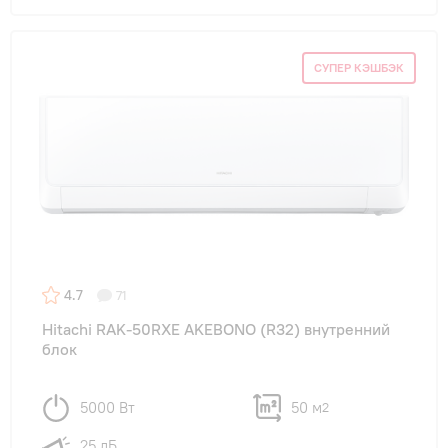
СУПЕР КЭШБЭК
4.7
71
Hitachi RAK-50RXE AKEBONO (R32) внутренний
блок
5000 Вт
50 м
2
25 дБ