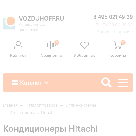
8 495 021 49 29
VOZDUHOFF.RU
Кондиционеры и
Пн-Пт 09:00-18:00
вентиляция
Заказать звонок
0
0
Кабинет
Сравнение
Избранное
Корзина
Каталог
Как купить
Главная
—
Каталог товаров
—
Сплит-системы
—
Кондиционеры Hitachi
Доставка и оплата
Кондиционеры Hitachi