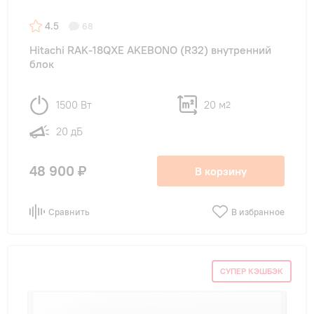
4.5
68
Hitachi RAK-18QXE AKEBONO (R32) внутренний
блок
1500 Вт
20 м
2
20 дБ
48 900 ₽
В корзину
Сравнить
В избранное
СУПЕР КЭШБЭК