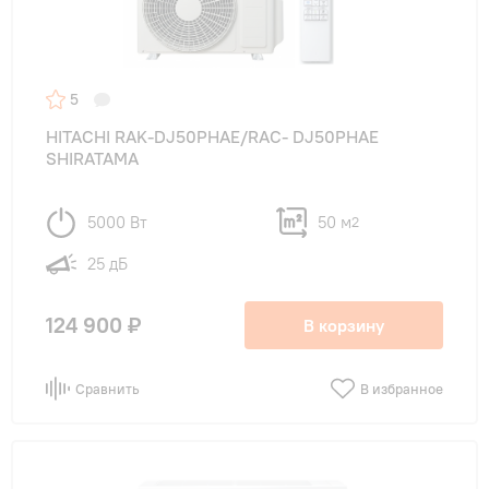
5
HITACHI RAK-DJ50PHAE/RAC- DJ50PHAE
SHIRATAMA
5000 Вт
50 м
2
25 дБ
124 900 ₽
В корзину
Сравнить
В избранное