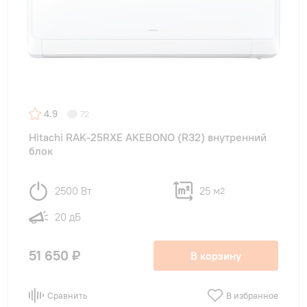
4.9
72
Hitachi RAK-25RXE AKEBONO (R32) внутренний
блок
2500 Вт
25 м
2
20 дБ
51 650 ₽
В корзину
Сравнить
В избранное