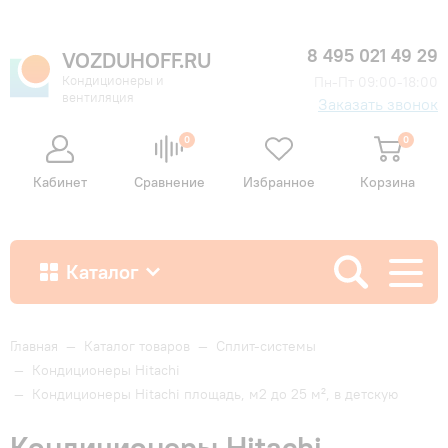
8 495 021 49 29
VOZDUHOFF.RU
Кондиционеры и
Пн-Пт 09:00-18:00
вентиляция
Заказать звонок
0
0
Кабинет
Сравнение
Избранное
Корзина
Каталог
Как купить
Главная
—
Каталог товаров
—
Сплит-системы
—
Кондиционеры Hitachi
—
Кондиционеры Hitachi площадь, м2 до 25 м², в детскую
Доставка и оплата
Кондиционеры Hitachi