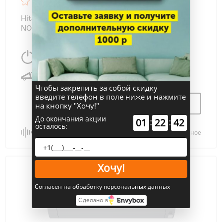
5.0
18
Hitachi RAK-25RXE/RAC-25WXEN AKEBONO
NORDIC
2500 Вт
25 м
2
20 дБ
Чтобы закрепить за собой скидку
введите телефон в поле ниже и нажмите
Узнать цену
на кнопку "Хочу!"
До окончания акции
:
:
01
22
42
осталось:
Сравнить
В избранное
Хочу!
Согласен на обработку персональных данных
Сделано в