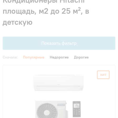
Гарантия и сервис
площадь, м2 до 25 м², в
детскую
Монтаж
Контакты
Показать фильтр
Акции
Сначала:
Популярные
Недорогие
Дорогие
Цена
ХИТ
От
До
Площадь, м2