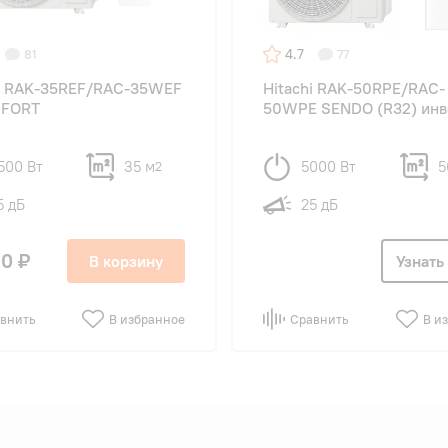
4.7
81
77
hi RAK-35REF/RAC-35WEF
Hitachi RAK-50RPE/RAC-
FORT
50WPE SENDO (R32) инв
500 Вт
35 м
5000 Вт
5
2
5 дБ
25 дБ
0 ₽
В корзину
Узнать
внить
В избранное
Сравнить
В и