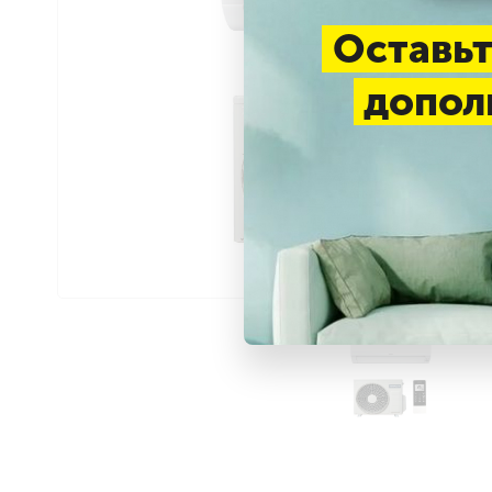
Оставьт
допол