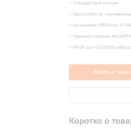
+ Стандартный монтаж
+ Кронштейн из нержавеюще
+ Кронштейн PROFcool P-45
+ Премиум монтаж АКЦИЯ!!
+ PROFcool VS-2W35 виброо
Купить в 1 клик
Коротко о това