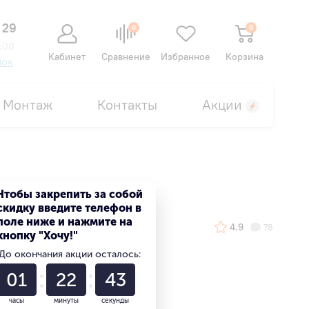
 29
0
0
:00
Кабинет
Сравнение
Избранное
Корзина
нок
Монтаж
Контакты
Акции
Чтобы закрепить за собой
скидку введите телефон в
поле ниже и нажмите на
4.9
78
кнопку "Хочу!"
До окончания акции осталось:
01
22
42
часы
минуты
секунды