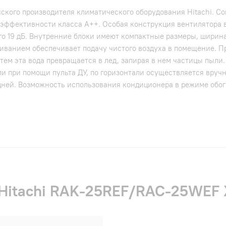
ского производителя климатического оборудования Hitachi. 
эффективности класса А++. Особая конструкция вентилятора в
о 19 дБ. Внутренние блоки имеют компактные размеры, ширина
иванием обеспечивает подачу чистого воздуха в помещение. П
тем эта вода превращается в лед, запирая в нем частицы пыли
ли при помощи пульта ДУ, по горизонтали осуществляется вруч
 дней. Возможность использования кондиционера в режиме обо
и Hitachi RAK-25REF/RAC-25WE