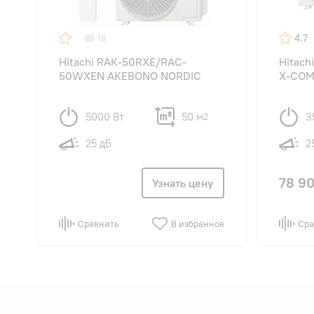
4.7
18
Hitachi RAK-50RXE/RAC-
Hitac
50WXEN AKEBONO NORDIC
X-COM
5000 Вт
50 м
3
2
25 дБ
2
78 90
Узнать цену
Сравнить
В избранное
Сра