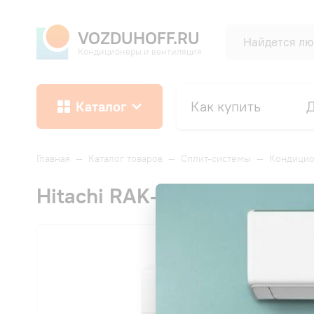
VOZDUHOFF.RU
Кондиционеры и вентиляция
Каталог
Как купить
Д
Главная
—
Каталог товаров
—
Сплит-системы
—
Кондицио
Hitachi RAK-25REF/RAC-2