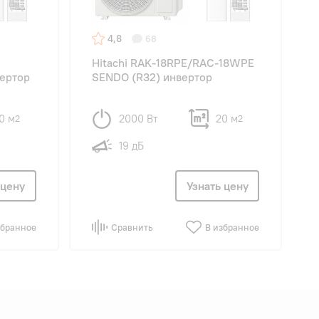
4,8
68
Hitachi RAK-18RPE/RAC-18WPE
ертор
SENDO (R32) инвертор
0 м
2000 Вт
20 м
2
2
19 дБ
 цену
Узнать цену
збранное
Сравнить
В избранное