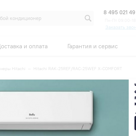
8 495 021 49
Пн-Пт 09:00-18
Заказать зво
оставка и оплата
Гарантия и сервис
неры Hitachi
—
Hitachi RAK-25REF/RAC-25WEF X-COMFORT
5WEF X-COMFORT
Код товара: 00001447
ХИТ
72 900 ₽
Получить скидку