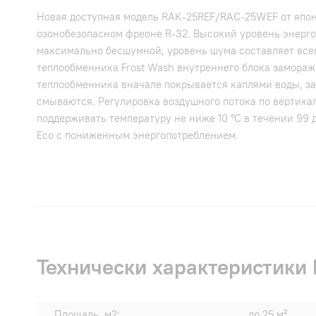
Новая доступная модель RAK-25REF/RAC-25WEF от япон
озонобезопасном фреоне R-32. Высокий уровень энерго
максимально бесшумной, уровень шума составляет всег
теплообменника Frost Wash внутреннего блока замораж
теплообменника вначале покрывается каплями воды, за
смываются. Регулировка воздушного потока по вертика
поддерживать температуру не ниже 10 °C в течении 99
Eco с пониженным энергопотреблением.
Технически характеристик
Площадь, м2:
до 25 м²