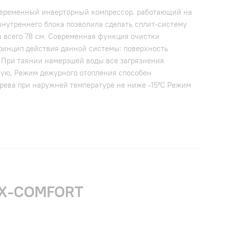
Современный инверторный компрессор. работающий на
нутреннего блока позволила сделать сплит-систему
 всего 78 см. Современная функция очистки
ринцип действия данной системы: поверхность
. При таянии намерзшей воды все загрязнения
ную, Режим дежурного отопления способен
грева при наружней температуре не ниже -15°C Режим
F X-COMFORT