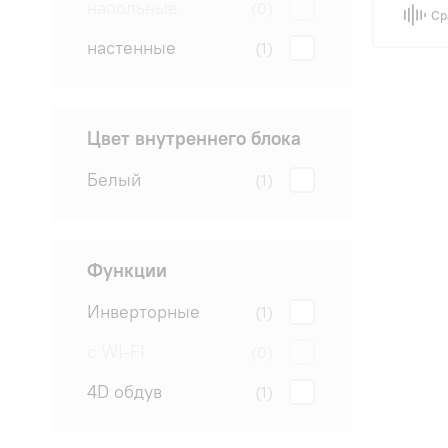
напольные
(0)
Ср
настенные
(1)
Цвет внутреннего блока
Белый
(1)
Функции
Инверторные
(1)
с WI-FI
(0)
4D обдув
(1)