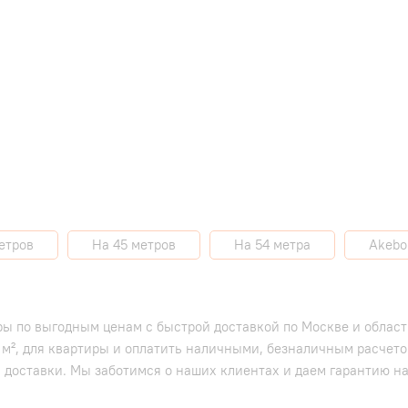
етров
На 45 метров
На 54 метра
Akebo
иры по выгодным ценам с быстрой доставкой по Москве и област
5 м², для квартиры и оплатить наличными, безналичным расчет
ь доставки. Мы заботимся о наших клиентах и даем гарантию на