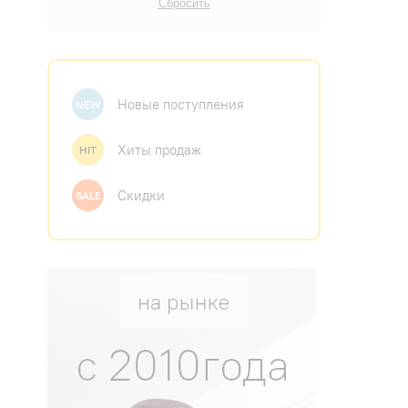
Новые поступления
NEW
Хиты продаж
HIT
Скидки
SALE