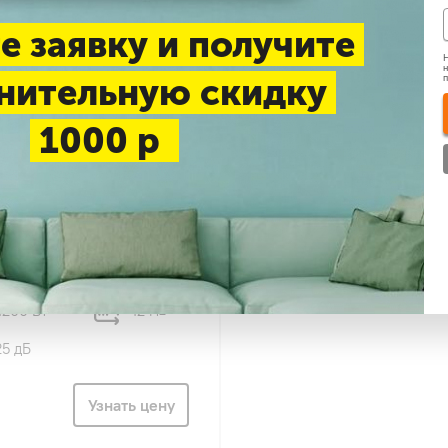
е заявку и получите
Н
н
нительную скидку
1000 р
73
hi RAK-42RPE/RAC-
 SENDO (R32) инвертор
4200 Вт
42 м
2
25 дБ
Узнать цену