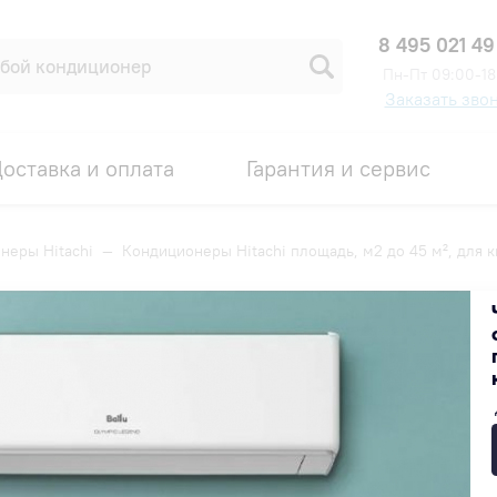
8 495 021 49
Пн-Пт 09:00-18
Заказать зво
оставка и оплата
Гарантия и сервис
неры Hitachi
—
Кондиционеры Hitachi площадь, м2 до 45 м², для 
дь, м2 до 45 м², для квартиры
Популярные
Недорогие
Дорогие
СУПЕР КЭШБЭК