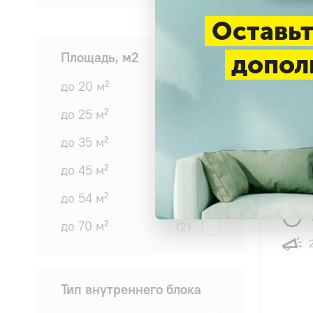
Оставьт
Площадь, м2
допол
до 20 м²
(2)
до 25 м²
(4)
4.9
до 35 м²
(4)
Hitac
до 45 м²
(1)
42WPE
до 54 м²
(5)
до 70 м²
(2)
Тип внутреннего блока