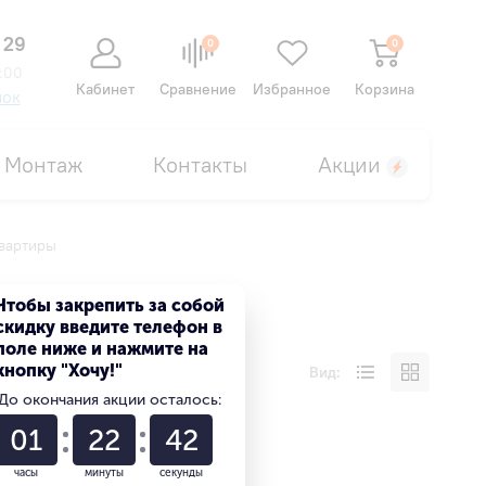
 29
0
0
:00
Кабинет
Сравнение
Избранное
Корзина
нок
Монтаж
Контакты
Акции
квартиры
Чтобы закрепить за собой
скидку введите телефон в
поле ниже и нажмите на
кнопку "Хочу!"
Вид:
До окончания акции осталось:
01
22
41
часы
минуты
секунды