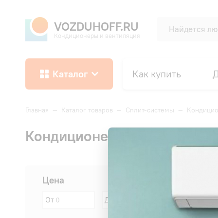
VOZDUHOFF.RU
Кондиционеры и вентиляция
Каталог
Как купить
Д
Главная
—
Каталог товаров
—
Сплит-системы
—
Кондицио
Кондиционеры Hitachi площа
Сначала:
Цена
От
До