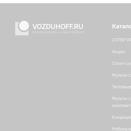
VOZDUHOFF.RU
Катал
Кондиционеры и вентиляция
СУПЕР 
Акции
Сплит-с
Мульти-с
Тепловые
Мульти-с
комплек
Кондици
Мобильн