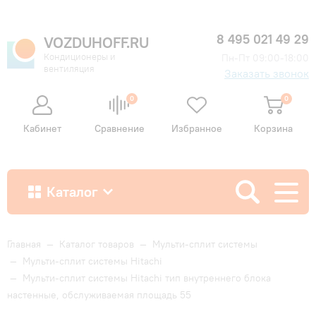
8 495 021 49 29
VOZDUHOFF.RU
Кондиционеры и
Пн-Пт 09:00-18:00
вентиляция
Заказать звонок
0
0
Кабинет
Сравнение
Избранное
Корзина
Каталог
Как купить
Главная
—
Каталог товаров
—
Мульти-сплит системы
—
Мульти-сплит системы Hitachi
—
Мульти-сплит системы Hitachi тип внутреннего блока
Доставка и оплата
настенные, обслуживаемая площадь 55