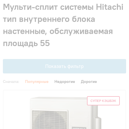
Гарантия и сервис
Мульти-сплит системы Hitachi
тип внутреннего блока
Монтаж
настенные, обслуживаемая
площадь 55
Контакты
Акции
Показать фильтр
Сначала:
Популярные
Недорогие
Дорогие
Цена
СУПЕР КЭШБЭК
От
До